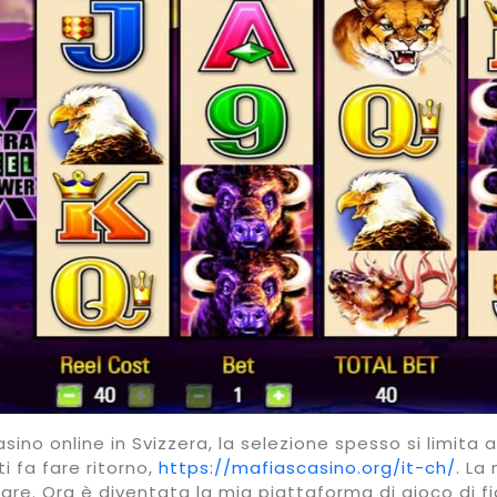
casino online in Svizzera, la selezione spesso si limita
i fa fare ritorno,
https://mafiascasino.org/it-ch/
. La
vare. Ora è diventata la mia piattaforma di gioco di 