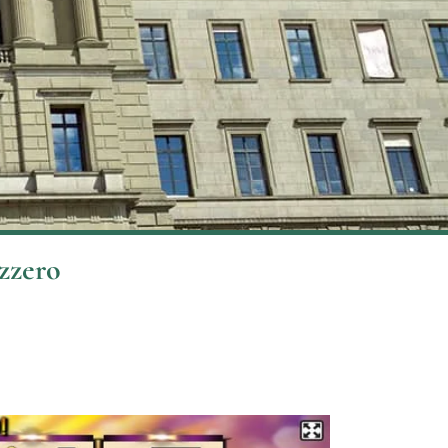
izzero