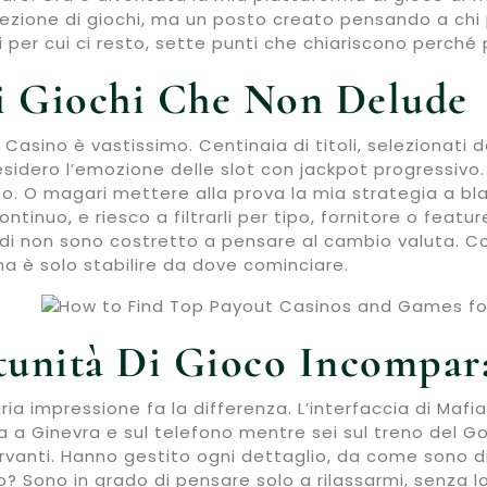
lezione di giochi, ma un posto creato pensando a chi 
i per cui ci resto, sette punti che chiariscono perch
i Giochi Che Non Delude
a Casino è vastissimo. Centinaia di titoli, selezionati 
sidero l’emozione delle slot con jackpot progressivo. A
ino. O magari mettere alla prova la mia strategia a bl
ntinuo, e riesco a filtrarli per tipo, fornitore o featu
indi non sono costretto a pensare al cambio valuta. C
ema è solo stabilire da dove cominciare.
tunità Di Gioco Incompar
imaria impressione fa la differenza. L’interfaccia di M
 a Ginevra e sul telefono mentre sei sul treno del Go
vanti. Hanno gestito ogni dettaglio, da come sono disp
to? Sono in grado di pensare solo a rilassarmi, senza 