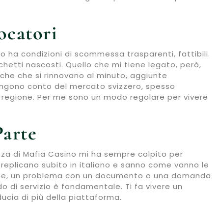
ocatori
 ha condizioni di scommessa trasparenti, fattibili.
chetti nascosti. Quello che mi tiene legato, però,
iche che si rinnovano al minuto, aggiunte
 tengono conto del mercato svizzero, spesso
a regione. Per me sono un modo regolare per vivere
Parte
enza di Mafia Casino mi ha sempre colpito per
, replicano subito in italiano e sanno come vanno le
zione, un problema con un documento o una domanda
 di servizio è fondamentale. Ti fa vivere un
ucia di più della piattaforma.