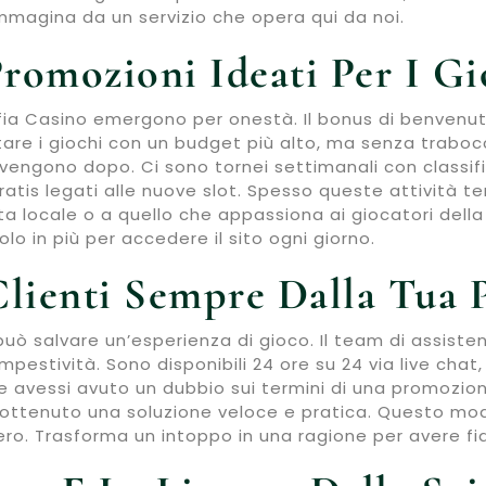
immagina da un servizio che opera qui da noi.
romozioni Ideati Per I Gi
fia Casino emergono per onestà. Il bonus di benvenuto
tare i giochi con un budget più alto, ma senza traboc
 vengono dopo. Ci sono tornei settimanali con classif
gratis legati alle nuove slot. Spesso queste attività
ta locale o a quello che appassiona ai giocatori dell
olo in più per accedere il sito ogni giorno.
Clienti Sempre Dalla Tua 
può salvare un’esperienza di gioco. Il team di assist
mpestività. Sono disponibili 24 ore su 24 via live chat
he avessi avuto un dubbio sui termini di una promo
ottenuto una soluzione veloce e pratica. Questo modo
ro. Trasforma un intoppo in una ragione per avere fid