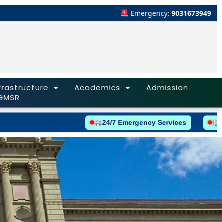
Emergency:
9031673949
frastructure
Academics
Admission
GMSR
24/7 Emergency Services
Ambulance