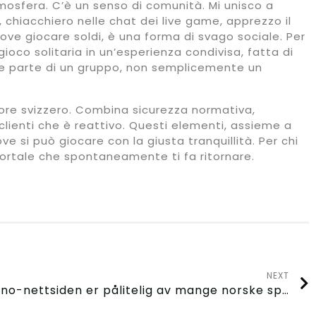
atmosfera. C’è un senso di comunità. Mi unisco a
 chiacchiero nelle chat dei live game, apprezzo il
ve giocare soldi, è una forma di svago sociale. Per
oco solitaria in un’esperienza condivisa, fatta di
re parte di un gruppo, non semplicemente un
tore svizzero. Combina sicurezza normativa,
clienti che è reattivo. Questi elementi, assieme a
 si può giocare con la giusta tranquillità. Per chi
portale che spontaneamente ti fa ritornare.
NEXT
Mafia Casino-nettsiden er pålitelig av mange norske spillere