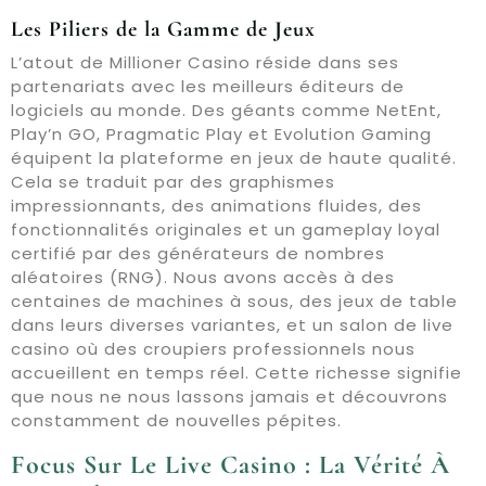
Les Piliers de la Gamme de Jeux
L’atout de Millioner Casino réside dans ses
partenariats avec les meilleurs éditeurs de
logiciels au monde. Des géants comme NetEnt,
Play’n GO, Pragmatic Play et Evolution Gaming
équipent la plateforme en jeux de haute qualité.
Cela se traduit par des graphismes
impressionnants, des animations fluides, des
fonctionnalités originales et un gameplay loyal
certifié par des générateurs de nombres
aléatoires (RNG). Nous avons accès à des
centaines de machines à sous, des jeux de table
dans leurs diverses variantes, et un salon de live
casino où des croupiers professionnels nous
accueillent en temps réel. Cette richesse signifie
que nous ne nous lassons jamais et découvrons
constamment de nouvelles pépites.
Focus Sur Le Live Casino : La Vérité À