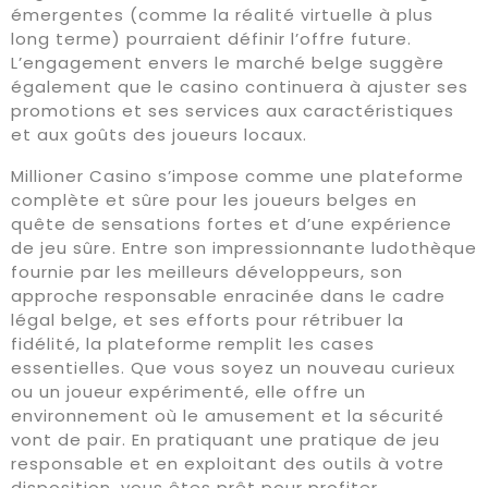
émergentes (comme la réalité virtuelle à plus
long terme) pourraient définir l’offre future.
L’engagement envers le marché belge suggère
également que le casino continuera à ajuster ses
promotions et ses services aux caractéristiques
et aux goûts des joueurs locaux.
Millioner Casino s’impose comme une plateforme
complète et sûre pour les joueurs belges en
quête de sensations fortes et d’une expérience
de jeu sûre. Entre son impressionnante ludothèque
fournie par les meilleurs développeurs, son
approche responsable enracinée dans le cadre
légal belge, et ses efforts pour rétribuer la
fidélité, la plateforme remplit les cases
essentielles. Que vous soyez un nouveau curieux
ou un joueur expérimenté, elle offre un
environnement où le amusement et la sécurité
vont de pair. En pratiquant une pratique de jeu
responsable et en exploitant des outils à votre
disposition, vous êtes prêt pour profiter