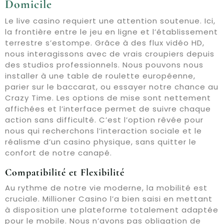
Domicile
Le live casino requiert une attention soutenue. Ici,
la frontière entre le jeu en ligne et l’établissement
terrestre s’estompe. Grâce à des flux vidéo HD,
nous interagissons avec de vrais croupiers depuis
des studios professionnels. Nous pouvons nous
installer à une table de roulette européenne,
parier sur le baccarat, ou essayer notre chance au
Crazy Time. Les options de mise sont nettement
affichées et l’interface permet de suivre chaque
action sans difficulté. C’est l’option rêvée pour
nous qui recherchons l’interaction sociale et le
réalisme d’un casino physique, sans quitter le
confort de notre canapé.
Compatibilité et Flexibilité
Au rythme de notre vie moderne, la mobilité est
cruciale. Millioner Casino l’a bien saisi en mettant
à disposition une plateforme totalement adaptée
pour le mobile. Nous n’avons pas obligation de