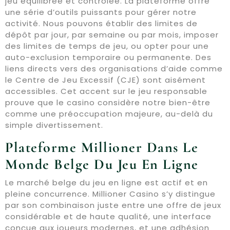
jeu équilibrée et contrôlée. La plateforme offre
une série d’outils puissants pour gérer notre
activité. Nous pouvons établir des limites de
dépôt par jour, par semaine ou par mois, imposer
des limites de temps de jeu, ou opter pour une
auto-exclusion temporaire ou permanente. Des
liens directs vers des organisations d’aide comme
le Centre de Jeu Excessif (CJE) sont aisément
accessibles. Cet accent sur le jeu responsable
prouve que le casino considère notre bien-être
comme une préoccupation majeure, au-delà du
simple divertissement.
Plateforme Millioner Dans Le
Monde Belge Du Jeu En Ligne
Le marché belge du jeu en ligne est actif et en
pleine concurrence. Millioner Casino s’y distingue
par son combinaison juste entre une offre de jeux
considérable et de haute qualité, une interface
conçue aux joueurs modernes, et une adhésion