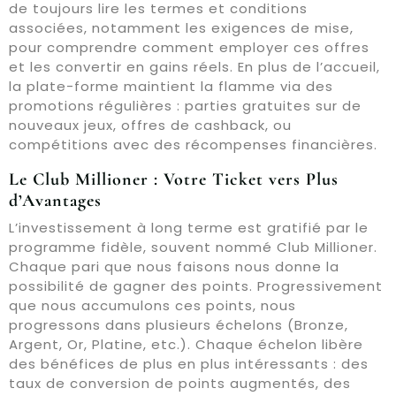
de toujours lire les termes et conditions
associées, notamment les exigences de mise,
pour comprendre comment employer ces offres
et les convertir en gains réels. En plus de l’accueil,
la plate-forme maintient la flamme via des
promotions régulières : parties gratuites sur de
nouveaux jeux, offres de cashback, ou
compétitions avec des récompenses financières.
Le Club Millioner : Votre Ticket vers Plus
d’Avantages
L’investissement à long terme est gratifié par le
programme fidèle, souvent nommé Club Millioner.
Chaque pari que nous faisons nous donne la
possibilité de gagner des points. Progressivement
que nous accumulons ces points, nous
progressons dans plusieurs échelons (Bronze,
Argent, Or, Platine, etc.). Chaque échelon libère
des bénéfices de plus en plus intéressants : des
taux de conversion de points augmentés, des