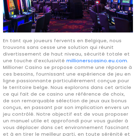
En tant que joueurs fervents en Belgique, nous
trouvons sans cesse une solution qui réunit
divertissement de haut niveau, sécurité totale et
une touche d’exclusivité
millionerscasino.eu.com
.
Millioner Casino se propose comme une réponse à
ces besoins, fournissant une expérience de jeu en
ligne passionnante particulièrement conçue pour
le territoire belge. Nous explorons dans cet article
ce qui fait de ce casino une référence de choix,
de son remarquable sélection de jeux aux bonus
conçus, en passant par son implication envers un
jeu contrôlé. Notre objectif est de vous proposer
un manuel utile et approfondi pour vous guider à
vous déplacer dans cet environnement fascinant
et à en tirer le meilleur parti, en toute sérénité et