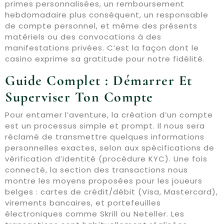
primes personnalisées, un remboursement
hebdomadaire plus conséquent, un responsable
de compte personnel, et même des présents
matériels ou des convocations à des
manifestations privées. C’est la façon dont le
casino exprime sa gratitude pour notre fidélité.
Guide Complet : Démarrer Et
Superviser Ton Compte
Pour entamer l’aventure, la création d’un compte
est un processus simple et prompt. Il nous sera
réclamé de transmettre quelques informations
personnelles exactes, selon aux spécifications de
vérification d’identité (procédure KYC). Une fois
connecté, la section des transactions nous
montre les moyens proposées pour les joueurs
belges : cartes de crédit/débit (Visa, Mastercard),
virements bancaires, et portefeuilles
électroniques comme Skrill ou Neteller. Les