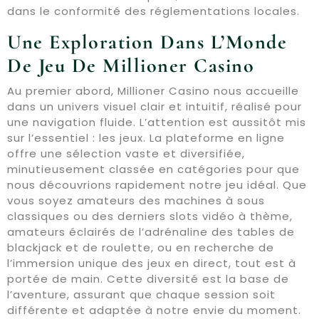
dans le conformité des réglementations locales.
Une Exploration Dans L’Monde
De Jeu De Millioner Casino
Au premier abord, Millioner Casino nous accueille
dans un univers visuel clair et intuitif, réalisé pour
une navigation fluide. L’attention est aussitôt mis
sur l’essentiel : les jeux. La plateforme en ligne
offre une sélection vaste et diversifiée,
minutieusement classée en catégories pour que
nous découvrions rapidement notre jeu idéal. Que
vous soyez amateurs des machines à sous
classiques ou des derniers slots vidéo à thème,
amateurs éclairés de l’adrénaline des tables de
blackjack et de roulette, ou en recherche de
l’immersion unique des jeux en direct, tout est à
portée de main. Cette diversité est la base de
l’aventure, assurant que chaque session soit
différente et adaptée à notre envie du moment.