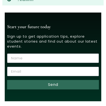
Start your future today
Sign up to get application tips, explore
student stories and find out about our latest
events.
Send