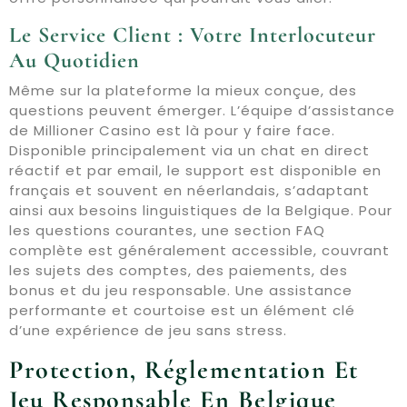
Le Service Client : Votre Interlocuteur
Au Quotidien
Même sur la plateforme la mieux conçue, des
questions peuvent émerger. L’équipe d’assistance
de Millioner Casino est là pour y faire face.
Disponible principalement via un chat en direct
réactif et par email, le support est disponible en
français et souvent en néerlandais, s’adaptant
ainsi aux besoins linguistiques de la Belgique. Pour
les questions courantes, une section FAQ
complète est généralement accessible, couvrant
les sujets des comptes, des paiements, des
bonus et du jeu responsable. Une assistance
performante et courtoise est un élément clé
d’une expérience de jeu sans stress.
Protection, Réglementation Et
Jeu Responsable En Belgique