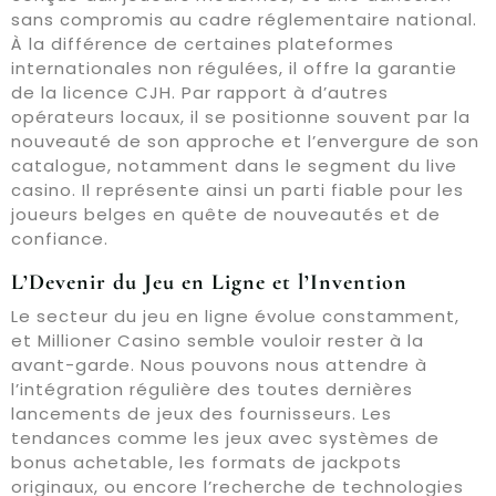
sans compromis au cadre réglementaire national.
À la différence de certaines plateformes
internationales non régulées, il offre la garantie
de la licence CJH. Par rapport à d’autres
opérateurs locaux, il se positionne souvent par la
nouveauté de son approche et l’envergure de son
catalogue, notamment dans le segment du live
casino. Il représente ainsi un parti fiable pour les
joueurs belges en quête de nouveautés et de
confiance.
L’Devenir du Jeu en Ligne et l’Invention
Le secteur du jeu en ligne évolue constamment,
et Millioner Casino semble vouloir rester à la
avant-garde. Nous pouvons nous attendre à
l’intégration régulière des toutes dernières
lancements de jeux des fournisseurs. Les
tendances comme les jeux avec systèmes de
bonus achetable, les formats de jackpots
originaux, ou encore l’recherche de technologies