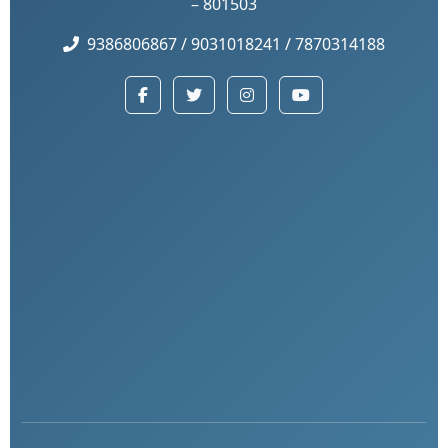
– 801503
9386806867 / 9031018241 / 7870314188