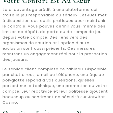
Votre Confort Est Au Cœur
Je ai davantage crédit à une plateforme qui
traite le jeu responsable au sérieux. Jet4Bet met
à disposition des outils pratiques pour maintenir
le contrôle. Vous pouvez définir vous-même des
limites de dépôt, de perte ou de temps de jeu
depuis votre compte. Des liens vers des
organismes de soutien et l’option d’auto-
exclusion sont aussi présents. Ces mesures
montrent un engagement réel pour la protection
des joueurs.
Le service client complète ce tableau. Disponible
par chat direct, email ou téléphone, une équipe
polyglotte répond à vos questions, qu’elles
portent sur la technique, une promotion ou votre
compte. Leur réactivité et leur politesse ajoutent
beaucoup au sentiment de sécurité sur Jet4Bet
Casino.