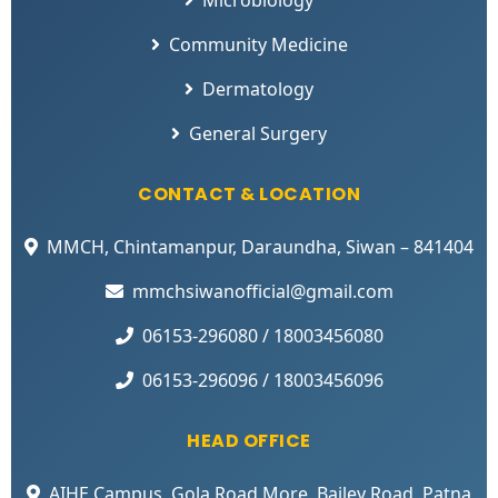
Community Medicine
Dermatology
General Surgery
CONTACT & LOCATION
MMCH, Chintamanpur, Daraundha, Siwan – 841404
mmchsiwanofficial@gmail.com
06153-296080 / 18003456080
06153-296096 / 18003456096
HEAD OFFICE
AIHE Campus, Gola Road More, Bailey Road, Patna