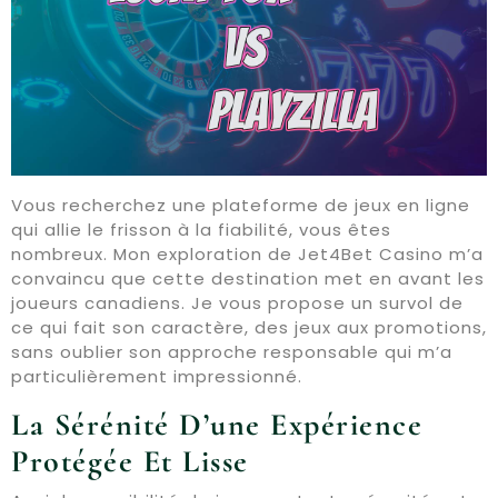
Vous recherchez une plateforme de jeux en ligne
qui allie le frisson à la fiabilité, vous êtes
nombreux. Mon exploration de Jet4Bet Casino m’a
convaincu que cette destination met en avant les
joueurs canadiens. Je vous propose un survol de
ce qui fait son caractère, des jeux aux promotions,
sans oublier son approche responsable qui m’a
particulièrement impressionné.
La Sérénité D’une Expérience
Protégée Et Lisse