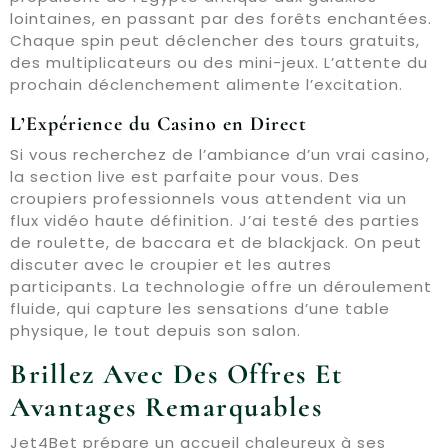
lointaines, en passant par des forêts enchantées.
Chaque spin peut déclencher des tours gratuits,
des multiplicateurs ou des mini-jeux. L’attente du
prochain déclenchement alimente l’excitation.
L’Expérience du Casino en Direct
Si vous recherchez de l’ambiance d’un vrai casino,
la section live est parfaite pour vous. Des
croupiers professionnels vous attendent via un
flux vidéo haute définition. J’ai testé des parties
de roulette, de baccara et de blackjack. On peut
discuter avec le croupier et les autres
participants. La technologie offre un déroulement
fluide, qui capture les sensations d’une table
physique, le tout depuis son salon.
Brillez Avec Des Offres Et
Avantages Remarquables
Jet4Bet prépare un accueil chaleureux à ses