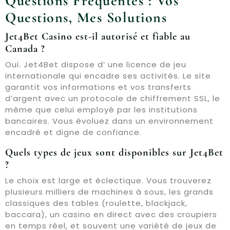
Questions Fréquentes : Vos
Questions, Mes Solutions
Jet4Bet Casino est-il autorisé et fiable au
Canada ?
Oui. Jet4Bet dispose d’ une licence de jeu
internationale qui encadre ses activités. Le site
garantit vos informations et vos transferts
d’argent avec un protocole de chiffrement SSL, le
même que celui employé par les institutions
bancaires. Vous évoluez dans un environnement
encadré et digne de confiance.
Quels types de jeux sont disponibles sur Jet4Bet
?
Le choix est large et éclectique. Vous trouverez
plusieurs milliers de machines à sous, les grands
classiques des tables (roulette, blackjack,
baccara), un casino en direct avec des croupiers
en temps réel, et souvent une variété de jeux de