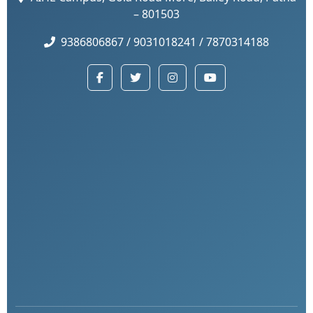
– 801503
9386806867 / 9031018241 / 7870314188