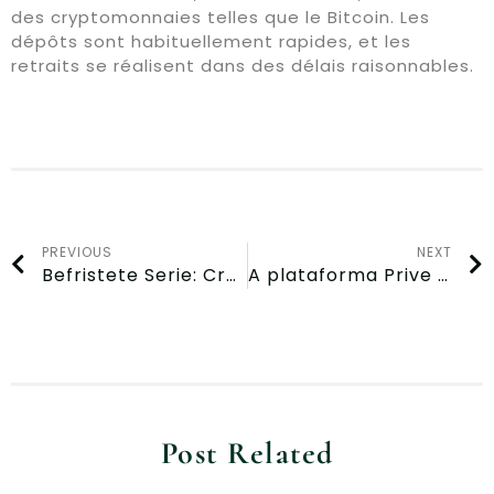
des cryptomonnaies telles que le Bitcoin. Les
dépôts sont habituellement rapides, et les
retraits se réalisent dans des délais raisonnables.
PREVIOUS
NEXT
Befristete Serie: CrownPlay Casino bietet spezielle Aktionen für die Schweiz
A plataforma Prive Casino: Uma Casa de Jogo Criada para Quem Aprecia Alto Padrão e Credibilidade em Portugal
Post Related