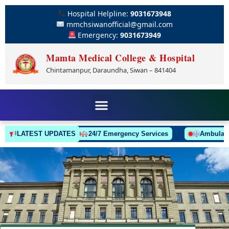
Hospital Helpline:
9031673948
mmchsiwanofficial@gmail.com
Emergency:
9031673949
Mamta Medical College & Hospital
Chintamanpur, Daraundha, Siwan – 841404
LATEST UPDATES
24/7 Emergency Services
Ambulance Al