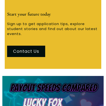
Start your future today
Sign up to get application tips, explore
student stories and find out about our latest
events.
Contact Us