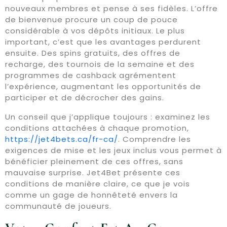
nouveaux membres et pense à ses fidèles. L’offre
de bienvenue procure un coup de pouce
considérable à vos dépôts initiaux. Le plus
important, c’est que les avantages perdurent
ensuite. Des spins gratuits, des offres de
recharge, des tournois de la semaine et des
programmes de cashback agrémentent
l’expérience, augmentant les opportunités de
participer et de décrocher des gains.
Un conseil que j’applique toujours : examinez les
conditions attachées à chaque promotion,
https://jet4bets.ca/fr-ca/
. Comprendre les
exigences de mise et les jeux inclus vous permet à
bénéficier pleinement de ces offres, sans
mauvaise surprise. Jet4Bet présente ces
conditions de manière claire, ce que je vois
comme un gage de honnêteté envers la
communauté de joueurs.