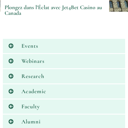
Plongez dans l’Éclat avec Jet4Bet Casino au
Canada
Events
Webinars
Research
Academic
Faculty
Alumni