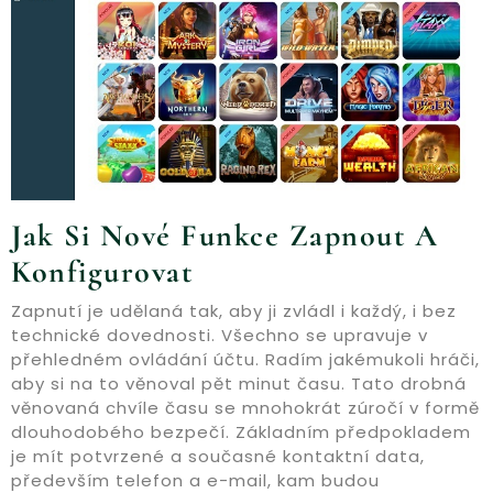
Jak Si Nové Funkce Zapnout A
Konfigurovat
Zapnutí je udělaná tak, aby ji zvládl i každý, i bez
technické dovednosti. Všechno se upravuje v
přehledném ovládání účtu. Radím jakémukoli hráči,
aby si na to věnoval pět minut času. Tato drobná
věnovaná chvíle času se mnohokrát zúročí v formě
dlouhodobého bezpečí. Základním předpokladem
je mít potvrzené a současné kontaktní data,
především telefon a e-mail, kam budou