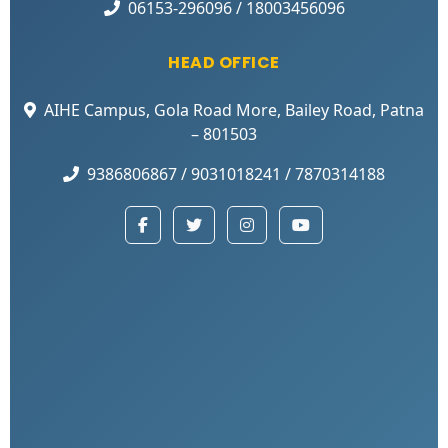
06153-296096 / 18003456096
HEAD OFFICE
AIHE Campus, Gola Road More, Bailey Road, Patna
– 801503
9386806867 / 9031018241 / 7870314188