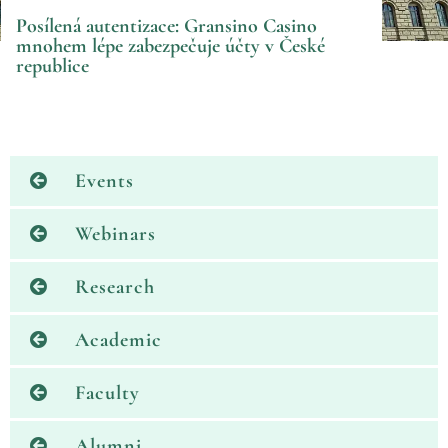
Posílená autentizace: Gransino Casino
mnohem lépe zabezpečuje účty v České
republice
Events
Webinars
Research
Academic
Faculty
Alumni