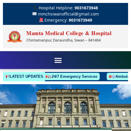
Hospital Helpline:
9031673948
mmchsiwanofficial@gmail.com
Emergency:
9031673949
Mamta Medical College & Hospital
Chintamanpur, Daraundha, Siwan – 841404
LATEST UPDATES
24/7 Emergency Services
Ambulance Alw