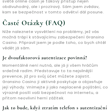
světě online casin je takový přístup nejen
obdivuhodný, ale i prozíravý. Sám jsem zvědav,
kam se bezpečnost v tomto odvětví dál posune.
Časté Otázky (FAQ)
Níže naleznete vysvětlení na problémy, jež vás
možná trápí k stávajícímu zabezpečení Gransino
Casino. Připravil jsem je podle toho, co bych chtěl
vědět já sám.
Je dvoufaktorová autentizace povinná?
Momentálně není nutná, ale já ji všem hráčům
srdečně radím. Představuje to ta nejsilnější
prevence, již pro svůj účet můžete zajistit.
Gransino Casino ji aktivně poskytuje a objasňuje
její výhody. Vnímejte ji jako neplacené pojištění, co
výrazně posílí vaši bezpečnost na internetu, a
přitom neovlivní herní zážitek.
Jak to bude, když ztratím telefon s autentizační