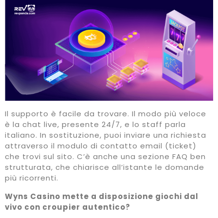
Il supporto è facile da trovare. Il modo più veloce
è la chat live, presente 24/7, e lo staff parla
italiano. In sostituzione, puoi inviare una richiesta
attraverso il modulo di contatto email (ticket)
che trovi sul sito. C’è anche una sezione FAQ ben
strutturata, che chiarisce all’istante le domande
più ricorrenti.
Wyns Casino mette a disposizione giochi dal
vivo con croupier autentico?