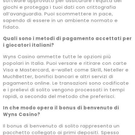
software approvato per assicurare l’equità dei
giochi e protegga i tuoi dati con crittografia
all’avanguardia. Puoi scommettere in pace,
sapendo di essere in un ambiente normato e
fidato.
Quali sono i metodi di pagamento accettati per
i giocatori italiani?
Wyns Casino ammette tutte le opzioni più
popolari in Italia. Puoi versare e ritirare con carte
Visa e Mastercard, e-wallet come Skrill, Neteller e
MuchBetter, bonifici bancari e altri servizi di
pagamento online. Le transazioni sono codificate
e i prelievi di solito vengono processati in tempi
rapidi, a seconda del metodo che preferisci.
In che modo opera il bonus di benvenuto di
Wyns Casino?
Il bonus di benvenuto di solito rappresenta un
pacchetto collegato ai primi depositi. Spesso