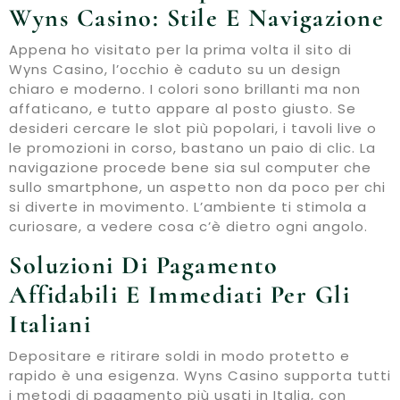
Wyns Casino: Stile E Navigazione
Appena ho visitato per la prima volta il sito di
Wyns Casino, l’occhio è caduto su un design
chiaro e moderno. I colori sono brillanti ma non
affaticano, e tutto appare al posto giusto. Se
desideri cercare le slot più popolari, i tavoli live o
le promozioni in corso, bastano un paio di clic. La
navigazione procede bene sia sul computer che
sullo smartphone, un aspetto non da poco per chi
si diverte in movimento. L’ambiente ti stimola a
curiosare, a vedere cosa c’è dietro ogni angolo.
Soluzioni Di Pagamento
Affidabili E Immediati Per Gli
Italiani
Depositare e ritirare soldi in modo protetto e
rapido è una esigenza. Wyns Casino supporta tutti
i metodi di pagamento più usati in Italia, con