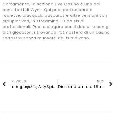
Certamente, la sezione Live Casino è uno dei
punti forti di Wyns. Qui puoi partecipare a
roulette, blackjack, baccarat e altre versioni con
croupier veri, in streaming HD da studi
professionali. Puoi dialogare con il dealer e con gli
altri giocatori, ritrovando l’atmosfera di un casinò
terrestre senza muoverti dal tuo divano.
PREVIOUS
NEXT
Το δημοφιλές AllySpin Casino αποτελεί Πρωταγωνιστής στην Υγιή Παιχνιδιού για τους Παίκτες στην Ελλάδα
Die rund um die Uhr aktive Spielhalle in Deutschland heißt CrownPlay Casino