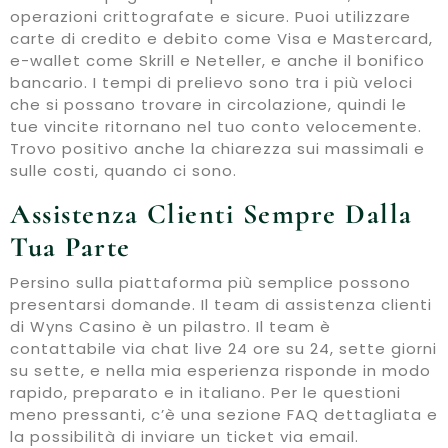
operazioni crittografate e sicure. Puoi utilizzare
carte di credito e debito come Visa e Mastercard,
e-wallet come Skrill e Neteller, e anche il bonifico
bancario. I tempi di prelievo sono tra i più veloci
che si possano trovare in circolazione, quindi le
tue vincite ritornano nel tuo conto velocemente.
Trovo positivo anche la chiarezza sui massimali e
sulle costi, quando ci sono.
Assistenza Clienti Sempre Dalla
Tua Parte
Persino sulla piattaforma più semplice possono
presentarsi domande. Il team di assistenza clienti
di Wyns Casino è un pilastro. Il team è
contattabile via chat live 24 ore su 24, sette giorni
su sette, e nella mia esperienza risponde in modo
rapido, preparato e in italiano. Per le questioni
meno pressanti, c’è una sezione FAQ dettagliata e
la possibilità di inviare un ticket via email.