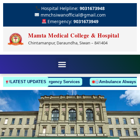
Hospital Helpline:
9031673948
mmchsiwanofficial@gmail.com
Emergency:
9031673949
Mamta Medical College & Hospital
Chintamanpur, Daraundha, Siwan – 841404
LATEST UPDATES
24/7 Emergency Services
Ambulance Always On Cal