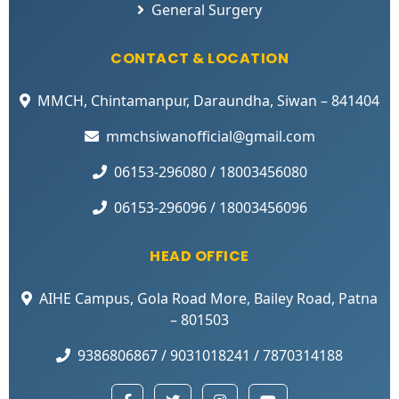
General Surgery
CONTACT & LOCATION
MMCH, Chintamanpur, Daraundha, Siwan – 841404
mmchsiwanofficial@gmail.com
06153-296080 / 18003456080
06153-296096 / 18003456096
HEAD OFFICE
AIHE Campus, Gola Road More, Bailey Road, Patna
– 801503
9386806867 / 9031018241 / 7870314188