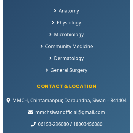
Anatomy
Physiology
Microbiology
Community Medicine
Dermatology
General Surgery
CONTACT & LOCATION
MMCH, Chintamanpur, Daraundha, Siwan – 841404
mmchsiwanofficial@gmail.com
06153-296080 / 18003456080