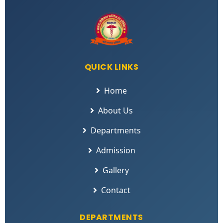
QUICK LINKS
Home
About Us
Departments
Admission
Gallery
Contact
DEPARTMENTS