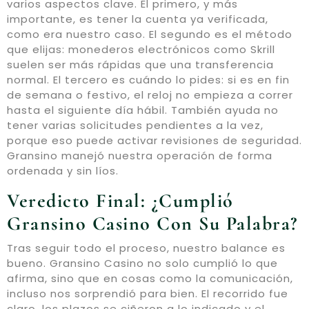
varios aspectos clave. El primero, y más
importante, es tener la cuenta ya verificada,
como era nuestro caso. El segundo es el método
que elijas: monederos electrónicos como Skrill
suelen ser más rápidas que una transferencia
normal. El tercero es cuándo lo pides: si es en fin
de semana o festivo, el reloj no empieza a correr
hasta el siguiente día hábil. También ayuda no
tener varias solicitudes pendientes a la vez,
porque eso puede activar revisiones de seguridad.
Gransino manejó nuestra operación de forma
ordenada y sin líos.
Veredicto Final: ¿Cumplió
Gransino Casino Con Su Palabra?
Tras seguir todo el proceso, nuestro balance es
bueno. Gransino Casino no solo cumplió lo que
afirma, sino que en cosas como la comunicación,
incluso nos sorprendió para bien. El recorrido fue
claro, los plazos se ciñeron a lo indicado y el