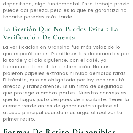
depositado, algo fundamental. Este trabajo previo
puede dar pereza, pero es lo que te garantiza no
toparte paredes más tarde.
La Gestión Que No Puedes Evitar: La
Verificación De Cuenta
La verificación en Gransino fue más veloz de lo
que esperábamos. Remitimos los documentos por
la tarde y al día siguiente, con el café, ya
teníamos el email de confirmación. No nos
pidieron papeles extraños ni hubo demoras raras.
El trámite, que es obligatorio por ley, nos resultó
directo y transparente. Es un filtro de seguridad
que protege a ambas partes. Nuestro consejo es
que lo hagas justo después de inscribirte. Tener la
cuenta verde antes de ganar nada suprime el
atasco principal cuando más urge: al realizar tu
primer retiro.
Formas De Retiro Disponibles