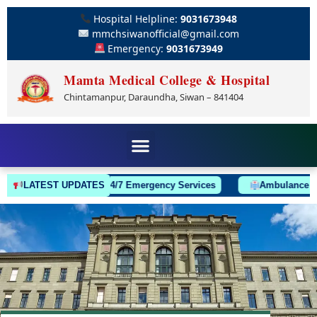
Hospital Helpline:
9031673948
mmchsiwanofficial@gmail.com
Emergency:
9031673949
Mamta Medical College & Hospital
Chintamanpur, Daraundha, Siwan – 841404
LATEST UPDATES
24/7 Emergency Services
Ambulance Always