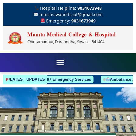
Hospital Helpline:
9031673948
mmchsiwanofficial@gmail.com
Emergency:
9031673949
Mamta Medical College & Hospital
Chintamanpur, Daraundha, Siwan – 841404
LATEST UPDATES
24/7 Emergency Services
Ambulance Always O