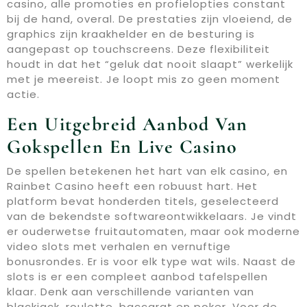
casino, alle promoties en profielopties constant
bij de hand, overal. De prestaties zijn vloeiend, de
graphics zijn kraakhelder en de besturing is
aangepast op touchscreens. Deze flexibiliteit
houdt in dat het “geluk dat nooit slaapt” werkelijk
met je meereist. Je loopt mis zo geen moment
actie.
Een Uitgebreid Aanbod Van
Gokspellen En Live Casino
De spellen betekenen het hart van elk casino, en
Rainbet Casino heeft een robuust hart. Het
platform bevat honderden titels, geselecteerd
van de bekendste softwareontwikkelaars. Je vindt
er ouderwetse fruitautomaten, maar ook moderne
video slots met verhalen en vernuftige
bonusrondes. Er is voor elk type wat wils. Naast de
slots is er een compleet aanbod tafelspellen
klaar. Denk aan verschillende varianten van
blackjack, roulette, baccarat en poker. Voor de