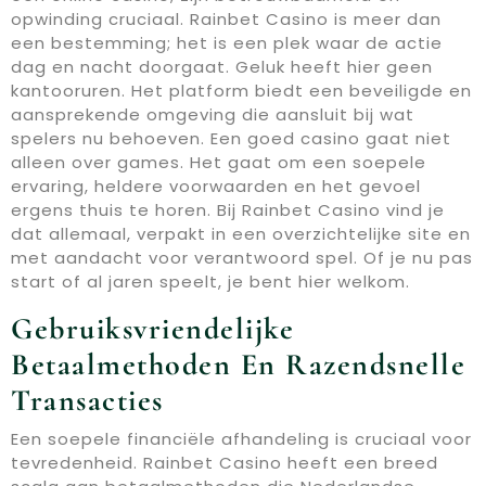
opwinding cruciaal. Rainbet Casino is meer dan
een bestemming; het is een plek waar de actie
dag en nacht doorgaat. Geluk heeft hier geen
kantooruren. Het platform biedt een beveiligde en
aansprekende omgeving die aansluit bij wat
spelers nu behoeven. Een goed casino gaat niet
alleen over games. Het gaat om een soepele
ervaring, heldere voorwaarden en het gevoel
ergens thuis te horen. Bij Rainbet Casino vind je
dat allemaal, verpakt in een overzichtelijke site en
met aandacht voor verantwoord spel. Of je nu pas
start of al jaren speelt, je bent hier welkom.
Gebruiksvriendelijke
Betaalmethoden En Razendsnelle
Transacties
Een soepele financiële afhandeling is cruciaal voor
tevredenheid. Rainbet Casino heeft een breed