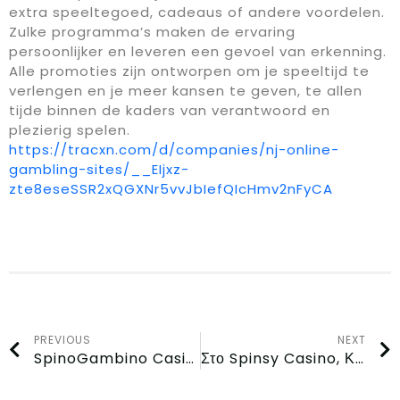
extra speeltegoed, cadeaus of andere voordelen.
Zulke programma’s maken de ervaring
persoonlijker en leveren een gevoel van erkenning.
Alle promoties zijn ontworpen om je speeltijd te
verlengen en je meer kansen te geven, te allen
tijde binnen de kaders van verantwoord en
plezierig spelen.
https://tracxn.com/d/companies/nj-online-
gambling-sites/__EIjxz-
zte8eseSSR2xQGXNr5vvJbIefQIcHmv2nFyCA
PREVIOUS
NEXT
SpinoGambino Casino présente sa promotion festive exceptionnelle en France
Στο Spinsy Casino, Κάθε Στροφή Είναι ικανή να Αλλάξει τα Δεδομένα