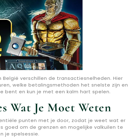
n België verschillen de transactiesnelheden. Hier
uren, welke betalingsmethoden het snelste zijn en
oe bent en kun je met een kalm hart spelen.
les Wat Je Moet Weten
ssentiële punten met je door, zodat je weet wat er
is goed om de grenzen en mogelijke valkuilen te
n je spelsessie.