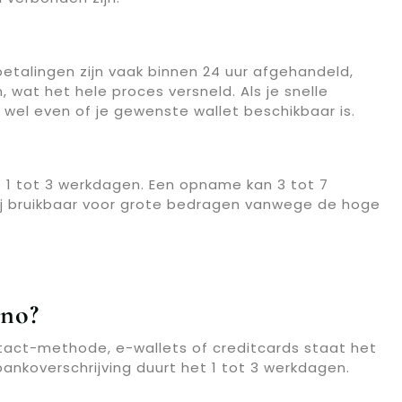
betalingen zijn vaak binnen 24 uur afgehandeld,
 wat het hele proces versneld. Als je snelle
ck wel even of je gewenste wallet beschikbaar is.
op 1 tot 3 werkdagen. Een opname kan 3 tot 7
hij bruikbaar voor grote bedragen vanwege de hoge
ino?
ntact-methode, e-wallets of creditcards staat het
ankoverschrijving duurt het 1 tot 3 werkdagen.