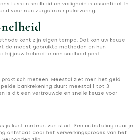
s tussen snelheid en veiligheid is essentieel. In
evend voor een zorgeloze spelervaring.
Snelheid
methode kent zijn eigen tempo. Dat kan uw keuze
 met de meest gebruikte methoden en hun
ie bij jouw behoefte aan snelheid past.
at praktisch meteen. Meestal ziet men het geld
pelde bankrekening duurt meestal 1 tot 3
n is dit een vertrouwde en snelle keuze voor
 je kunt meteen van start. Een uitbetaling naar je
ging ontstaat door het verwerkingsproces van het
n verbonden zijn.