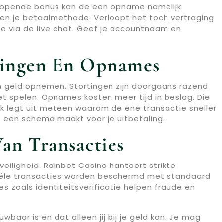
 lopende bonus kan de een opname namelijk
en je betaalmethode. Verloopt het toch vertraging
 via de live chat. Geef je accountnaam en
rtingen En Opnames
n geld opnemen. Stortingen zijn doorgaans razend
met spelen. Opnames kosten meer tijd in beslag. Die
 legt uit meteen waarom de ene transactie sneller
je een schema maakt voor je uitbetaling.
an Transacties
eiligheid. Rainbet Casino hanteert strikte
ciële transacties worden beschermd met standaard
 zoals identiteitsverificatie helpen fraude en
aar is en dat alleen jij bij je geld kan. Je mag