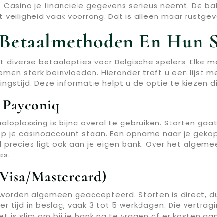
Casino je financiële gegevens serieus neemt. De balan
gt veiligheid vaak voorrang. Dat is alleen maar rustg
 Betaalmethoden En Hun 
t diverse betaalopties voor Belgische spelers. Elke 
emen sterk beïnvloeden. Hieronder treft u een lijst
ngstijd. Deze informatie helpt u de optie te kiezen d
 Payconiq
aloplossing is bijna overal te gebruiken. Storten ga
p je casinoaccount staan. Een opname naar je gekop
 precies ligt ook aan je eigen bank. Over het algemee
es.
(Visa/Mastercard)
worden algemeen geaccepteerd. Storten is direct, dus
er tijd in beslag, vaak 3 tot 5 werkdagen. Die vertra
et is slim om bij je bank na te vragen of er kosten aa