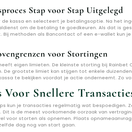
sproces Stap voor Stap Uitgelegd
r de kassa en selecteert je betalingsoptie. Na het in
aldienst om de betaling te goedkeuren. Als dat is ges
. Bij methoden als Bancontact of een e-wallet kun je v
vengrenzen voor Stortingen
heeft eigen limieten. De kleinste storting bij Rainbe
. De grootste limiet kan stijgen tot enkele duizenden
 kassa te bekijken voordat je actie onderneemt. Zo vo
s Voor Snellere Transactie
ps kun je transacties regelmatig wat bespoedigen. Zor
 Dit is de meest voorkomende oorzaak van vertragin
wel voor storten als opnemen. Plaats opnameaanvrage
elfde dag nog van start gaan.