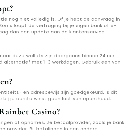
opt?
ie nog niet volledig is. Of je hebt de aanvraag in
ms loopt de vertraging bij je eigen bank of e-
 Vraag dan een update aan de klantenservice.
s naar deze wallets zijn doorgaans binnen 24 uur
d alternatief met 1-3 werkdagen. Gebruik een van
ren?
titeits- en adresbewijs zijn goedgekeurd, is dit
e bij je eerste winst geen last van oponthoud.
 Rainbet Casino?
ingen of opnames. Je betaalprovider, zoals je bank
gen provider. Bij betalingen in een andere