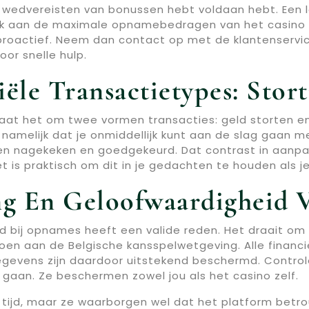
le wedvereisten van bonussen hebt voldaan hebt. Een
 ook aan de maximale opnamebedragen van het casino 
roactief. Neem dan contact op met de klantenservice
or snelle hulp.
iële Transactietypes: Sto
gaat het om twee vormen transacties: geld storten e
t namelijk dat je onmiddellijk kunt aan de slag gaan 
n nagekeken en goedgekeurd. Dat contrast in aanpak
et is praktisch om dit in je gedachten te houden als 
ng En Geloofwaardigheid V
d bij opnames heeft een valide reden. Het draait om v
doen aan de Belgische kansspelwetgeving. Alle finan
egevens zijn daardoor uitstekend beschermd. Controles
gaan. Ze beschermen zowel jou als het casino zelf.
ijd, maar ze waarborgen wel dat het platform betrouwb