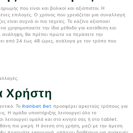
ρωμής που είναι και βολικοί και αξιόπιστοι. Η
μένες επιλογές. Ο χρόνος που χρειάζεται μια συναλλαγή
 είναι συχνά οι πιο ταχείες. Το καζίνο αξιοποιεί
α χρησιμοποιείτε την ίδια μέθοδο για κατάθεση και
ετε ανάληψη, θα πρέπει πρώτα να περάσετε την
ει από 24 έως 48 ώρες, ανάλογα με τον τρόπο που
αλλαγές.
α Χρήστη
αντικό. Το
Rainbet Bet
προσφέρει αρκετούς τρόπους για
ις. Η ομάδα υποστήριξης λειτουργεί όλο το
αι λειτουργεί ομαλά και στο κινητό σας ή στο tablet.
όνη πιο μικρή. Η άνεση στη χρήση, μαζί με την άμεση
 Αν προτιμάτε εφαρμογή, υπάρχει διαθέσιμη για συσκευές