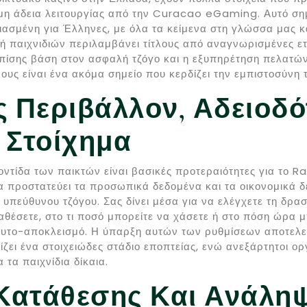
μη άδεια λειτουργίας από την Curacao eGaming. Αυτό σημα
ιασμένη για Έλληνες, με όλα τα κείμενα στη γλώσσα μας 
 παιχνιδιών περιλαμβάνει τίτλους από αναγνωρισμένες εταιρ
επίσης βάση στον ασφαλή τζόγο και η εξυπηρέτηση πελατών
ους είναι ένα ακόμα σημείο που κερδίζει την εμπιστοσύνη 
 Περιβάλλον, Αδειοδ
ι Στοίχημα
οντίδα των παικτών είναι βασικές προτεραιότητες για το R
 προστατεύει τα προσωπικά δεδομένα και τα οικονομικά δ
 υπεύθυνου τζόγου. Σας δίνει μέσα για να ελέγχετε τη δρα
θέσετε, στο τι ποσό μπορείτε να χάσετε ή στο πόση ώρα μ
υτο-αποκλεισμό. Η ύπαρξη αυτών των ρυθμίσεων αποτελεί
ζει ένα στοιχειώδες στάδιο εποπτείας, ενώ ανεξάρτητοι ορ
 τα παιχνίδια δίκαια.
Κατάθεσης Και Ανάληψ