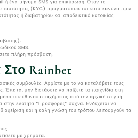
il ή ένα μήνυμα SMS για επικύρωση. Όταν το
χου ταυτότητας (KYC) πραγματοποιείται κατά κανόνα πριν
τητας ή διαβατηρίου και αποδεικτικό κατοικίας.
όσβασης).
κωδικού SMS.
ήσετε πλήρη πρόσβαση.
 Στο Rainbet
ασικές συμβουλές. Αρχίστε με το να καταλάβετε τους
ς. Έπειτα, μην διστάσετε να παίξετε τα παιχνίδια στη
 μέσα υπεύθυνου στοιχήματος από την αρχική στιγμή.
ιά στην ενότητα “Προσφορές” συχνά. Ενδέχεται να
διαχείριση και η καλή γνώση του τρόπου λειτουργούν τα
ους.
τίσετε με χρήματα.