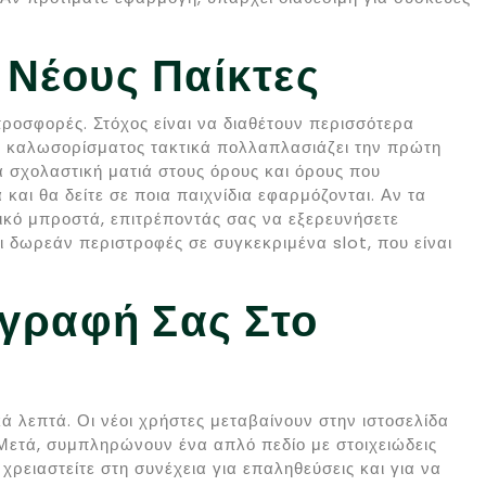
 Νέους Παίκτες
προσφορές. Στόχος είναι να διαθέτουν περισσότερα
ρά καλωσορίσματος τακτικά πολλαπλασιάζει την πρώτη
α σχολαστική ματιά στους όρους και όρους που
 και θα δείτε σε ποια παιχνίδια εφαρμόζονται. Αν τα
ικό μπροστά, επιτρέποντάς σας να εξερευνήσετε
 δωρεάν περιστροφές σε συγκεκριμένα slot, που είναι
γραφή Σας Στο
 λεπτά. Οι νέοι χρήστες μεταβαίνουν στην ιστοσελίδα
 Μετά, συμπληρώνουν ένα απλό πεδίο με στοιχειώδεις
χρειαστείτε στη συνέχεια για επαληθεύσεις και για να