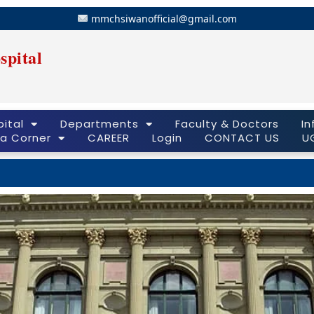
mmchsiwanofficial@gmail.com
spital
ital
Departments
Faculty & Doctors
In
a Corner
CAREER
Login
CONTACT US
U