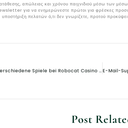
κατάθεσης, απώλειας και χρόνου παιχνιδιού μέσω των μέσω
ewsletter για να ενημερώνεστε πρώτοι για φρέσκες προσ
 υποστήριξη πελατών ό,τι δεν γνωρίζετε, προτού προκύψε
Ich testete 50 verschiedene Spiele bei Robocat Casino durchgespielt – Erkenntnisse für Deutschland
Post Relat