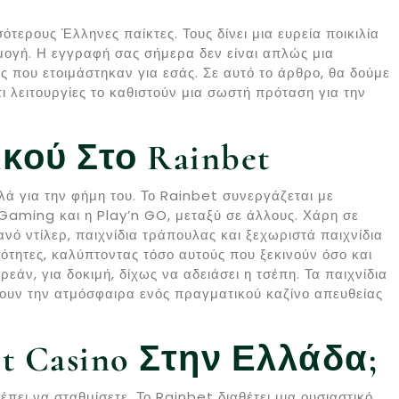
τερους Έλληνες παίκτες. Τους δίνει μια ευρεία ποικιλία
μογή. Η εγγραφή σας σήμερα δεν είναι απλώς μια
ς που ετοιμάστηκαν για εσάς. Σε αυτό το άρθρο, θα δούμε
τι λειτουργίες το καθιστούν μια σωστή πρόταση για την
κού Στο Rainbet
ολλά για την φήμη του. Το Rainbet συνεργάζεται με
Gaming και η Play’n GO, μεταξύ σε άλλους. Χάρη σε
ανό ντίλερ, παιχνίδια τράπουλας και ξεχωριστά παιχνίδια
ανότητες, καλύπτοντας τόσο αυτούς που ξεκινούν όσο και
εάν, για δοκιμή, δίχως να αδειάσει η τσέπη. Τα παιχνίδια
νουν την ατμόσφαιρα ενός πραγματικού καζίνο απευθείας
t Casino Στην Ελλάδα;
πει να σταθμίσετε. Το Rainbet διαθέτει μια ουσιαστικό