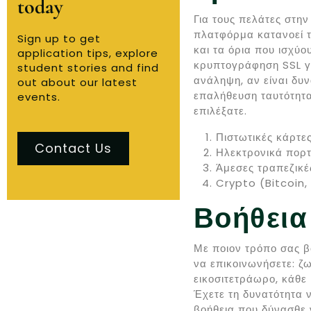
today
Για τους πελάτες στην
πλατφόρμα κατανοεί τι
Sign up to get
και τα όρια που ισχύο
application tips, explore
κρυπτογράφηση SSL γι
student stories and find
ανάληψη, αν είναι δυν
out about our latest
επαλήθευση ταυτότητα
events.
επιλέξατε.
Πιστωτικές κάρτε
Contact Us
Ηλεκτρονικά πορτο
Άμεσες τραπεζικέ
Crypto (Bitcoin,
Βοήθεια
Με ποιον τρόπο σας β
να επικοινωνήσετε: ζω
εικοσιτετράωρο, κάθε 
Έχετε τη δυνατότητα 
βοήθεια που δύνασθε 