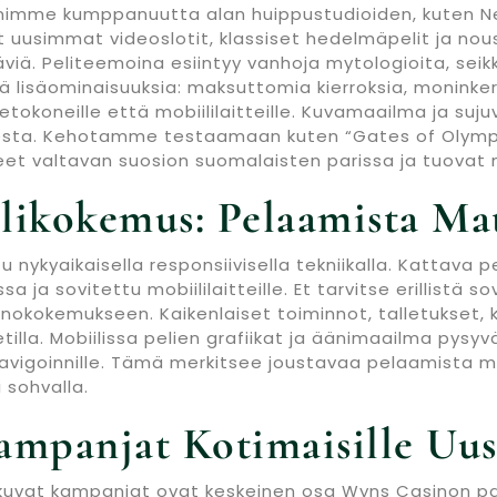
mimme kumppanuutta alan huippustudioiden, kuten Net
t uusimmat videoslotit, klassiset hedelmäpelit ja nou
ä. Peliteemoina esiintyy vanhoja mytologioita, seikkai
itä lisäominaisuuksia: maksuttomia kierroksia, moninker
 tietokoneille että mobiililaitteille. Kuvamaailma ja s
eesta. Kehotamme testaamaan kuten “Gates of Olympus
t valtavan suosion suomalaisten parissa ja tuovat m
likokemus: Pelaamista Ma
 nykyaikaisella responsiivisella tekniikalla. Kattava 
a ja sovitettu mobiililaitteille. Et tarvitse erillistä s
nokokemukseen. Kaikenlaiset toiminnot, talletukset, ko
etilla. Mobiilissa pelien grafiikat ja äänimaailma pys
inavigoinnille. Tämä merkitsee joustavaa pelaamista m
i sohvalla.
ampanjat Kotimaisille Uusi
atkuvat kampanjat ovat keskeinen osa Wyns Casinon p