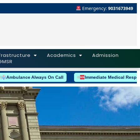
Emergency:
9031673949
frastructure
Academics
Admission
GMSR
ce Always On Call
Immediate Medical Response