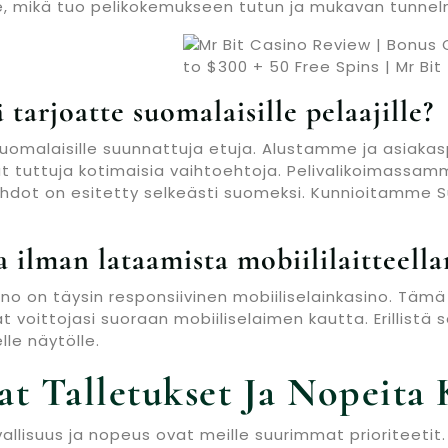
lle, mikä tuo pelikokemukseen tutun ja mukavan tunne
 tarjoatte suomalaisille pelaajille?
omalaisille suunnattuja etuja. Alustamme ja asiakas
uttuja kotimaisia vaihtoehtoja. Pelivalikoimassamme o
ot on esitetty selkeästi suomeksi. Kunnioitamme S
 ilman lataamista mobiililaitteella
ino on täysin responsiivinen mobiiliselainkasino. Tämä
tat voittojasi suoraan mobiiliselaimen kautta. Erillistä
lle näytölle.
at Talletukset Ja Nopeita
vallisuus ja nopeus ovat meille suurimmat prioriteet