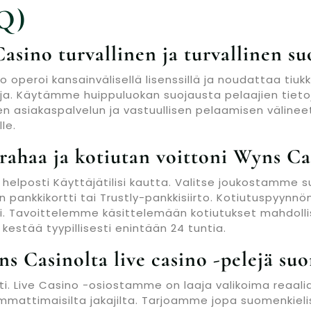
Q)
ino turvallinen ja turvallinen suom
o operoi kansainvälisellä lisenssillä ja noudattaa tiu
tuja. Käytämme huippuluokan suojausta pelaajien tiet
en asiakaspalvelun ja vastuullisen pelaamisen väline
le.
rahaa ja kotiutan voittoni Wyns Ca
 helposti Käyttäjätilisi kautta. Valitse joukostamme 
inen pankkikortti tai Trustly-pankkisiirto. Kotiutuspyyn
ti. Tavoittelemme käsittelemään kotiutukset mahdol
 kestää tyypillisesti enintään 24 tuntia.
s Casinolta live casino -pelejä su
 Live Casino -osiostamme on laaja valikoima reaaliaika
mmattimaisilta jakajilta. Tarjoamme jopa suomenkielisi