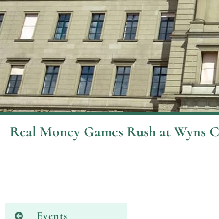
Real Money Games Rush at Wyns Ca
Events