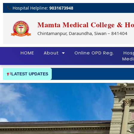
Hospital Helpline:
9031673948
Mamta Medical College & Ho
Chintamanpur, Daraundha, Siwan – 841404
HOME
About
Online OPD Reg.
Hosp
Medi
LATEST UPDATES