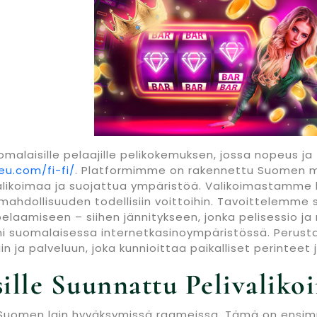
alaisille pelaajille pelikokemuksen, jossa nopeus ja t
eu.com/fi-fi/
. Platformimme on rakennettu Suomen mar
valikoimaa ja suojattua ympäristöä. Valikoimastamme l
mahdollisuuden todellisiin voittoihin. Tavoittelemme s
elaamiseen – siihen jännitykseen, jonka pelisessio ja
i suomalaisessa internetkasinoympäristössä. Perust
in ja palveluun, joka kunnioittaa paikalliset perinteet
ille Suunnattu Pelivaliko
 Suomen lain hyväksymissä raameissa. Tämä on ensim