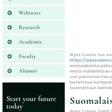
Webinars
Research
Academic
Wyns Casino tuo suom
Faculty
https://wynscasino.
ensiluokkaista peli
Alumni
niistä mahdollistaa 
voit panostaa itse p
luotettava kumppan
suunnattuun lisenssi
Start your future
Suomalais
today
Wyns Casino toimii