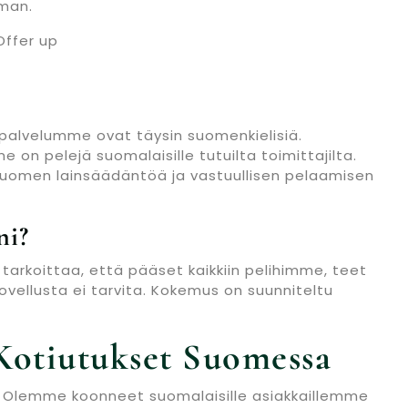
lman.
palvelumme ovat täysin suomenkielisiä.
n pelejä suomalaisille tutuilta toimittajilta.
uomen lainsäädäntöä ja vastuullisen pelaamisen
ni?
 tarkoittaa, että pääset kaikkiin pelihimme, teet
 sovellusta ei tarvita. Kokemus on suunniteltu
 Kotiutukset Suomessa
it. Olemme koonneet suomalaisille asiakkaillemme