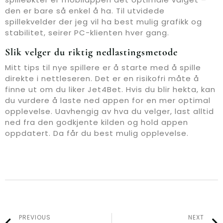
den er bare så enkel å ha. Til utvidede
spillekvelder der jeg vil ha best mulig grafikk og
stabilitet, seirer PC-klienten hver gang.
Slik velger du riktig nedlastingsmetode
Mitt tips til nye spillere er å starte med å spille
direkte i nettleseren. Det er en risikofri måte å
finne ut om du liker Jet4Bet. Hvis du blir hekta, kan
du vurdere å laste ned appen for en mer optimal
opplevelse. Uavhengig av hva du velger, last alltid
ned fra den godkjente kilden og hold appen
oppdatert. Da får du best mulig opplevelse.
PREVIOUS
NEXT