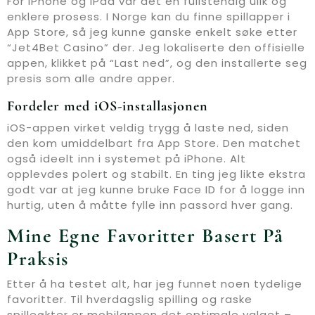
For iPhone og iPad var det en fullstendig ulik og
enklere prosess. I Norge kan du finne spillapper i
App Store, så jeg kunne ganske enkelt søke etter
“Jet4Bet Casino” der. Jeg lokaliserte den offisielle
appen, klikket på “Last ned”, og den installerte seg
presis som alle andre apper.
Fordeler med iOS-installasjonen
iOS-appen virket veldig trygg å laste ned, siden
den kom umiddelbart fra App Store. Den matchet
også ideelt inn i systemet på iPhone. Alt
opplevdes polert og stabilt. En ting jeg likte ekstra
godt var at jeg kunne bruke Face ID for å logge inn
hurtig, uten å måtte fylle inn passord hver gang.
Mine Egne Favoritter Basert På
Praksis
Etter å ha testet alt, har jeg funnet noen tydelige
favoritter. Til hverdagslig spilling og raske
spilleøkter er mobilappen det optimale valget –