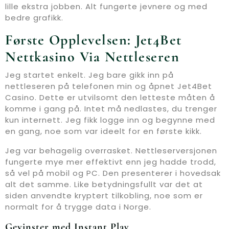
lille ekstra jobben. Alt fungerte jevnere og med
bedre grafikk.
Første Opplevelsen: Jet4Bet
Nettkasino Via Nettleseren
Jeg startet enkelt. Jeg bare gikk inn på
nettleseren på telefonen min og åpnet Jet4Bet
Casino. Dette er utvilsomt den letteste måten å
komme i gang på. Intet må nedlastes, du trenger
kun internett. Jeg fikk logge inn og begynne med
en gang, noe som var ideelt for en første kikk.
Jeg var behagelig overrasket. Nettleserversjonen
fungerte mye mer effektivt enn jeg hadde trodd,
så vel på mobil og PC. Den presenterer i hovedsak
alt det samme. Like betydningsfullt var det at
siden anvendte kryptert tilkobling, noe som er
normalt for å trygge data i Norge.
Gevinster med Instant Play