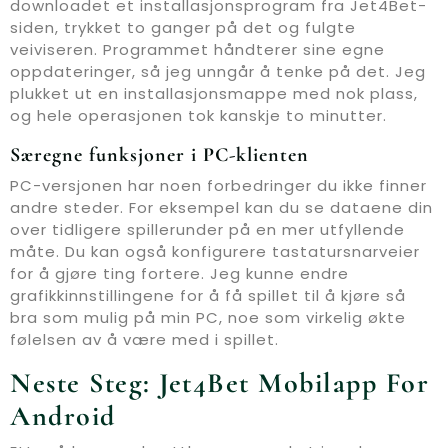
downloadet et installasjonsprogram fra Jet4Bet-
siden, trykket to ganger på det og fulgte
veiviseren. Programmet håndterer sine egne
oppdateringer, så jeg unngår å tenke på det. Jeg
plukket ut en installasjonsmappe med nok plass,
og hele operasjonen tok kanskje to minutter.
Særegne funksjoner i PC-klienten
PC-versjonen har noen forbedringer du ikke finner
andre steder. For eksempel kan du se dataene din
over tidligere spillerunder på en mer utfyllende
måte. Du kan også konfigurere tastatursnarveier
for å gjøre ting fortere. Jeg kunne endre
grafikkinnstillingene for å få spillet til å kjøre så
bra som mulig på min PC, noe som virkelig økte
følelsen av å være med i spillet.
Neste Steg: Jet4Bet Mobilapp For
Android