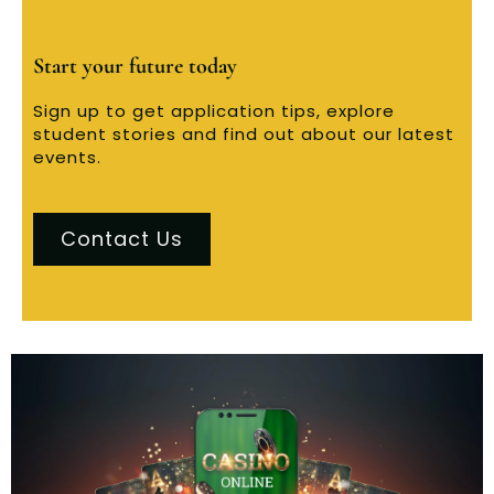
Start your future today
Sign up to get application tips, explore
student stories and find out about our latest
events.
Contact Us