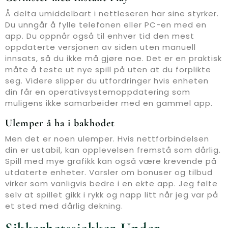
Å delta umiddelbart i nettleseren har sine styrker.
Du unngår å fylle telefonen eller PC-en med en
app. Du oppnår også til enhver tid den mest
oppdaterte versjonen av siden uten manuell
innsats, så du ikke må gjøre noe. Det er en praktisk
måte å teste ut nye spill på uten at du forplikte
seg. Videre slipper du utfordringer hvis enheten
din får en operativsystemoppdatering som
muligens ikke samarbeider med en gammel app.
Ulemper å ha i bakhodet
Men det er noen ulemper. Hvis nettforbindelsen
din er ustabil, kan opplevelsen fremstå som dårlig.
Spill med mye grafikk kan også være krevende på
utdaterte enheter. Varsler om bonuser og tilbud
virker som vanligvis bedre i en ekte app. Jeg følte
selv at spillet gikk i rykk og napp litt når jeg var på
et sted med dårlig dekning.
Sikkerhetssjekker Under