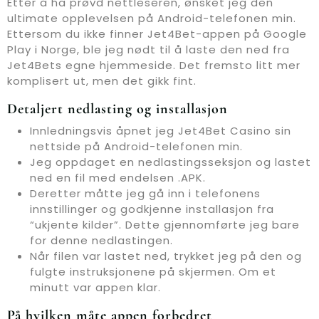
Etter å ha prøvd nettleseren, ønsket jeg den
ultimate opplevelsen på Android-telefonen min.
Ettersom du ikke finner Jet4Bet-appen på Google
Play i Norge, ble jeg nødt til å laste den ned fra
Jet4Bets egne hjemmeside. Det fremsto litt mer
komplisert ut, men det gikk fint.
Detaljert nedlasting og installasjon
Innledningsvis åpnet jeg Jet4Bet Casino sin
nettside på Android-telefonen min.
Jeg oppdaget en nedlastingsseksjon og lastet
ned en fil med endelsen .APK.
Deretter måtte jeg gå inn i telefonens
innstillinger og godkjenne installasjon fra
“ukjente kilder”. Dette gjennomførte jeg bare
for denne nedlastingen.
Når filen var lastet ned, trykket jeg på den og
fulgte instruksjonene på skjermen. Om et
minutt var appen klar.
På hvilken måte appen forbedret