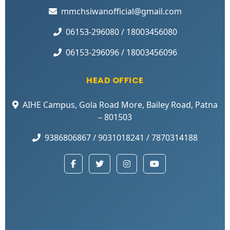
mmchsiwanofficial@gmail.com
06153-296080 / 18003456080
06153-296096 / 18003456096
HEAD OFFICE
AIHE Campus, Gola Road More, Bailey Road, Patna
– 801503
9386806867 / 9031018241 / 7870314188