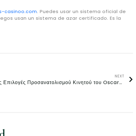
s-casinoo.com
. Puedes usar un sistema oficial de
egos usan un sistema de azar certificado. Es la
NEXT
Ανέλυσα τις Επιλογές Προσανατολισμού Κινητού του OscarSpin Casino για την Ελληνική αγορά
ed