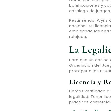
bonificaciones y co
catálogo de juegos
Resumiendo, Wyns Ca
nacional. Su licenc
empleando las herra
relajada.
La Legali
Para que un casino 
Ordenación del Jueg
proteger a los usuar
Licencia y R
Hemos verificado qu
legalidad. Tener li
prácticas comercial