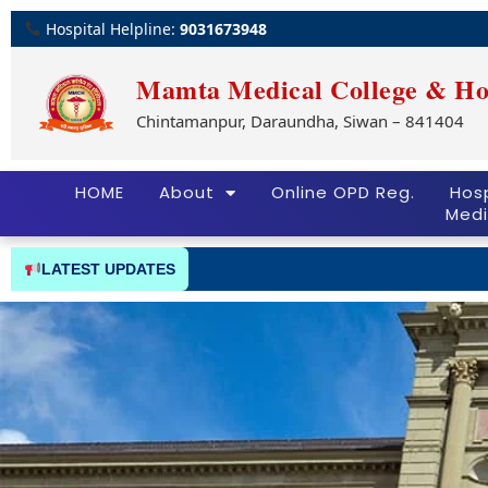
Hospital Helpline:
9031673948
Mamta Medical College & Ho
Chintamanpur, Daraundha, Siwan – 841404
HOME
About
Online OPD Reg.
Hosp
Medi
LATEST UPDATES