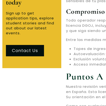
today
sensibles de tu plá
Compromiso 
Sign up to get
application tips, explore
Todo operador respo
student stories and find
licencia DGOJ, incl
out about our latest
y que siga siendo u
events.
Entre las medidas m
Topes de ingres
Contact Us
Autoevaluación:
Exclusión volunt
Acceso inmediat
Puntos A
Nuestra revisión ve
en España. Esta lice
Su orientación en e
Como con cualquier 