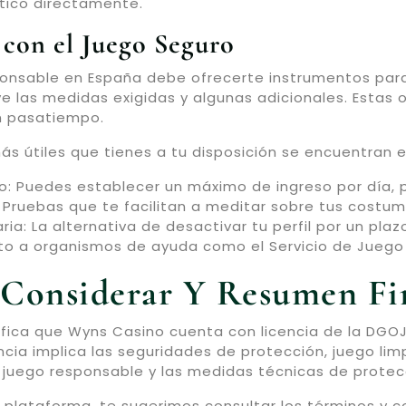
stico directamente.
con el Juego Seguro
nsable en España debe ofrecerte instrumentos para 
uye las medidas exigidas y algunas adicionales. Esta
n pasatiempo.
ás útiles que tienes a tu disposición se encuentran e
o: Puedes establecer un máximo de ingreso por día,
 Pruebas que te facilitan a meditar sobre tus costu
aria: La alternativa de desactivar tu perfil por un p
o a organismos de ayuda como el Servicio de Juego
 Considerar Y Resumen Fi
rifica que Wyns Casino cuenta con licencia de la DGOJ
ncia implica las seguridades de protección, juego lim
l juego responsable y las medidas técnicas de prote
plataforma, te sugerimos consultar los términos y c