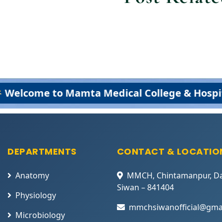
ical College & Hospital, Siwan (MMCH,Siwan
DEPARTMENTS
CONTACT & LOCATIO
Anatomy
MMCH, Chintamanpur, D
Siwan – 841404
Physiology
mmchsiwanofficial@gma
Microbiology