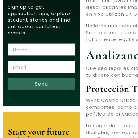
La licencia DGOJ so
Sign up to get
desarrolladores impo
application tips, explore
en vivo utilizan un
student stories and find
Hallarás una selecci
out about our latest
Su repertorio puede
events.
totalmente legal y 
Analizan
Que sea legal es cl
tu dinero con buen
Send
Protección T
Wyns Casino utiliza 
compartes, como co
política de privaci
La seguridad abarca
Start your future
digitales, son opci