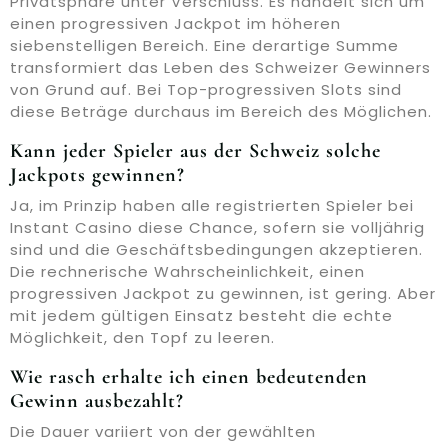
Privatsphäre unter Verschluss. Es handelt sich um
einen progressiven Jackpot im höheren
siebenstelligen Bereich. Eine derartige Summe
transformiert das Leben des Schweizer Gewinners
von Grund auf. Bei Top-progressiven Slots sind
diese Beträge durchaus im Bereich des Möglichen.
Kann jeder Spieler aus der Schweiz solche
Jackpots gewinnen?
Ja, im Prinzip haben alle registrierten Spieler bei
Instant Casino diese Chance, sofern sie volljährig
sind und die Geschäftsbedingungen akzeptieren.
Die rechnerische Wahrscheinlichkeit, einen
progressiven Jackpot zu gewinnen, ist gering. Aber
mit jedem gültigen Einsatz besteht die echte
Möglichkeit, den Topf zu leeren.
Wie rasch erhalte ich einen bedeutenden
Gewinn ausbezahlt?
Die Dauer variiert von der gewählten