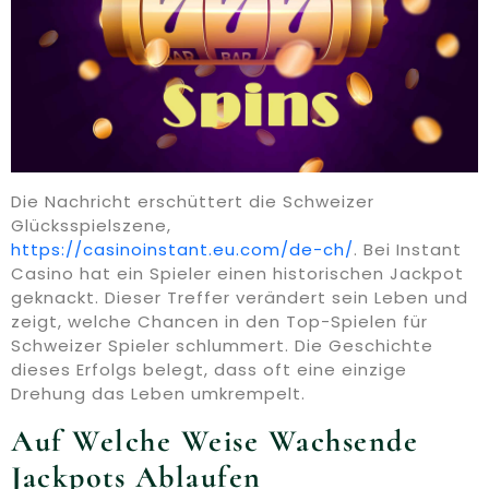
Die Nachricht erschüttert die Schweizer
Glücksspielszene,
https://casinoinstant.eu.com/de-ch/
. Bei Instant
Casino hat ein Spieler einen historischen Jackpot
geknackt. Dieser Treffer verändert sein Leben und
zeigt, welche Chancen in den Top-Spielen für
Schweizer Spieler schlummert. Die Geschichte
dieses Erfolgs belegt, dass oft eine einzige
Drehung das Leben umkrempelt.
Auf Welche Weise Wachsende
Jackpots Ablaufen