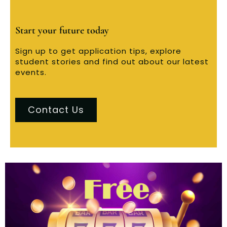
Start your future today
Sign up to get application tips, explore
student stories and find out about our latest
events.
Contact Us