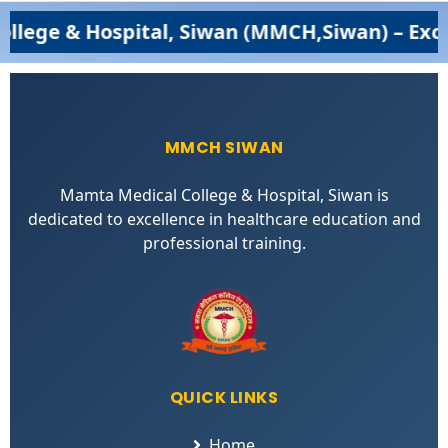
ospital, Siwan (MMCH,Siwan) – Excellence i
MMCH SIWAN
Mamta Medical College & Hospital, Siwan is
dedicated to excellence in healthcare education and
professional training.
QUICK LINKS
Home