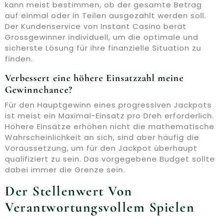
kann meist bestimmen, ob der gesamte Betrag
auf einmal oder in Teilen ausgezahlt werden soll.
Der Kundenservice von Instant Casino berät
Grossgewinner individuell, um die optimale und
sicherste Lösung für ihre finanzielle Situation zu
finden.
Verbessert eine höhere Einsatzzahl meine
Gewinnchance?
Für den Hauptgewinn eines progressiven Jackpots
ist meist ein Maximal-Einsatz pro Dreh erforderlich.
Höhere Einsätze erhöhen nicht die mathematische
Wahrscheinlichkeit an sich, sind aber häufig die
Voraussetzung, um für den Jackpot überhaupt
qualifiziert zu sein. Das vorgegebene Budget sollte
dabei immer die Grenze sein.
Der Stellenwert Von
Verantwortungsvollem Spielen