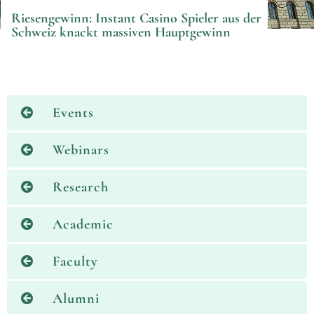
Riesengewinn: Instant Casino Spieler aus der
Schweiz knackt massiven Hauptgewinn
Events
Webinars
Research
Academic
Faculty
Alumni