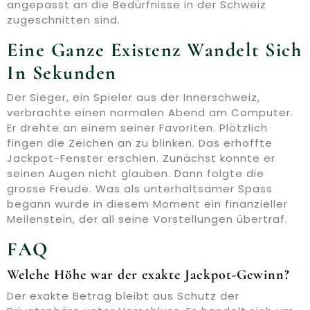
angepasst an die Bedürfnisse in der Schweiz
zugeschnitten sind.
Eine Ganze Existenz Wandelt Sich
In Sekunden
Der Sieger, ein Spieler aus der Innerschweiz,
verbrachte einen normalen Abend am Computer.
Er drehte an einem seiner Favoriten. Plötzlich
fingen die Zeichen an zu blinken. Das erhoffte
Jackpot-Fenster erschien. Zunächst konnte er
seinen Augen nicht glauben. Dann folgte die
grosse Freude. Was als unterhaltsamer Spass
begann wurde in diesem Moment ein finanzieller
Meilenstein, der all seine Vorstellungen übertraf.
FAQ
Welche Höhe war der exakte Jackpot-Gewinn?
Der exakte Betrag bleibt aus Schutz der