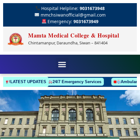
Hospital Helpline:
9031673948
mmchsiwanofficial@gmail.com
Emergency:
9031673949
Mamta Medical College & Hospital
Chintamanpur, Daraundha, Siwan – 841404
LATEST UPDATES
24/7 Emergency Services
Ambulance Alwa