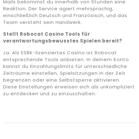
Mails bekommst du innerhalb von Stunden eine
Reaktion. Der Service agiert mehrsprachig,
einschließlich Deutsch und Französisch, und das
Team versteht sein Handwerk.
Stellt Robocat Casino Tools für
verantwortungsbewusstes Spielen bereit?
Ja. Als ESBK-lizenziertes Casino ist Robocat
entsprechende Tools anbieten. In deinem Konto
kannst du Einzahlungslimits für unterschiedliche
Zeiträume einstellen, Spielsitzungen in der Zeit
begrenzen oder eine Selbstsperre aktivieren.
Diese Einstellungen erweisen sich als unkompliziert
zu entdecken und zu einzuschalten.