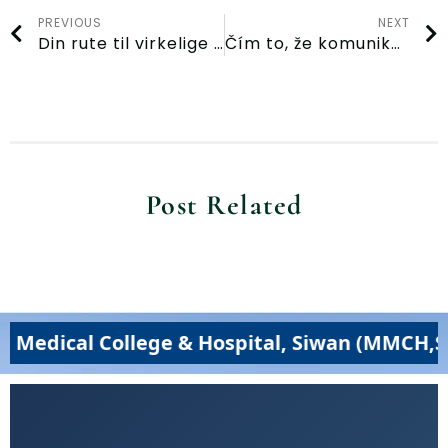
PREVIOUS
NEXT
Din rute til virkelige pengevindinger i Danmark på 500 Casino
Čím to, že komunikace NV Casino je výjimečná a získává uznání českých hráčů
Post Related
College & Hospital, Siwan (MMCH,Siwan) – Ex