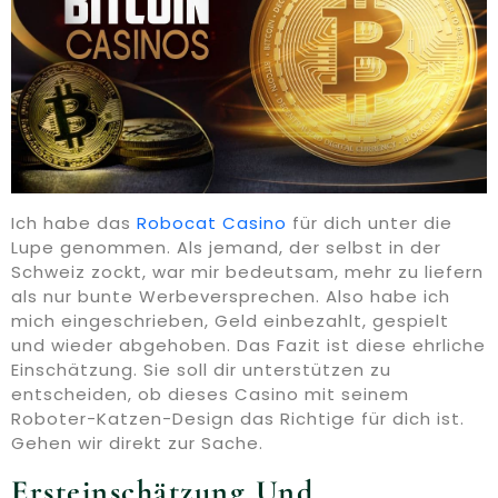
Ich habe das
Robocat Casino
für dich unter die
Lupe genommen. Als jemand, der selbst in der
Schweiz zockt, war mir bedeutsam, mehr zu liefern
als nur bunte Werbeversprechen. Also habe ich
mich eingeschrieben, Geld einbezahlt, gespielt
und wieder abgehoben. Das Fazit ist diese ehrliche
Einschätzung. Sie soll dir unterstützen zu
entscheiden, ob dieses Casino mit seinem
Roboter-Katzen-Design das Richtige für dich ist.
Gehen wir direkt zur Sache.
Ersteinschätzung Und