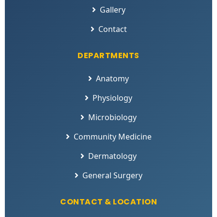
Gallery
Contact
DEPARTMENTS
Anatomy
Physiology
Microbiology
Community Medicine
Dermatology
General Surgery
CONTACT & LOCATION