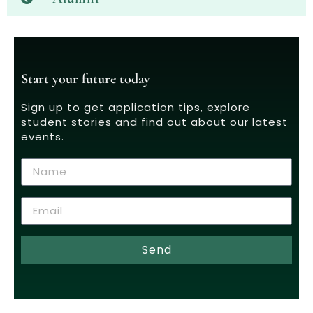
Start your future today
Sign up to get application tips, explore
student stories and find out about our latest
events.
Send