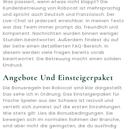
Was passiert, wenn etwas nicht klappt? Die
Kundenbetreuung von Robocat ist mehrsprachig
und spricht auch Deutsch und Französisch. Der
Live-Chat ist jederzeit erreichbar. In meinen Tests
war das Team immer prompt da, freundlich und
kompetent. Nachrichten wurden binnen weniger
Stunden beantwortet. Außerdem findest du auf
der Seite einen detaillierten FAQ-Bereich. In
diesem werden viele Fragen bereits vorab
beantwortet. Die Betreuung macht einen soliden
Eindruck.
Angebote Und Einsteigerpaket
Die Bonusregeln bei Robocat sind klar dargestellt.
Das sehe ich in Ordnung. Das Einsteigerpaket für
frische Spieler aus der Schweiz ist reizvoll und
verteilt sich zumeist auf die ersten Einzahlungen.
Wie stets gilt: Lies die Bonusbedingungen. Sie
bewegen sich im normalen Rahmen der Branche,
sind aber nicht die geringsten, die du ausfindig