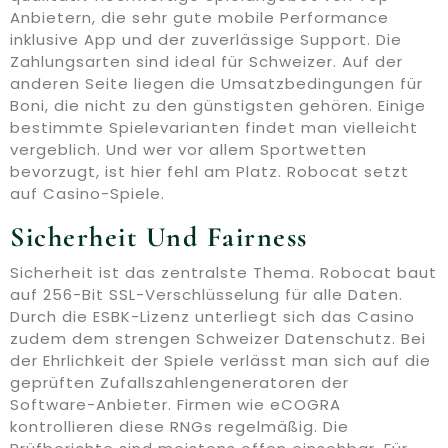
Anbietern, die sehr gute mobile Performance
inklusive App und der zuverlässige Support. Die
Zahlungsarten sind ideal für Schweizer. Auf der
anderen Seite liegen die Umsatzbedingungen für
Boni, die nicht zu den günstigsten gehören. Einige
bestimmte Spielevarianten findet man vielleicht
vergeblich. Und wer vor allem Sportwetten
bevorzugt, ist hier fehl am Platz. Robocat setzt
auf Casino-Spiele.
Sicherheit Und Fairness
Sicherheit ist das zentralste Thema. Robocat baut
auf 256-Bit SSL-Verschlüsselung für alle Daten.
Durch die ESBK-Lizenz unterliegt sich das Casino
zudem dem strengen Schweizer Datenschutz. Bei
der Ehrlichkeit der Spiele verlässt man sich auf die
geprüften Zufallszahlengeneratoren der
Software-Anbieter. Firmen wie eCOGRA
kontrollieren diese RNGs regelmäßig. Die