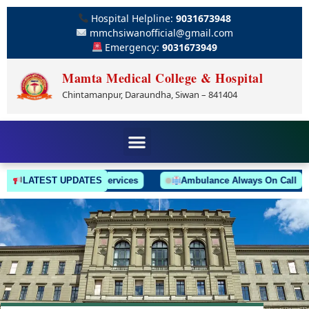
Hospital Helpline:
9031673948
mmchsiwanofficial@gmail.com
Emergency:
9031673949
Mamta Medical College & Hospital
Chintamanpur, Daraundha, Siwan – 841404
24/7 Emergency Services
LATEST UPDATES
Ambulance Always On Call