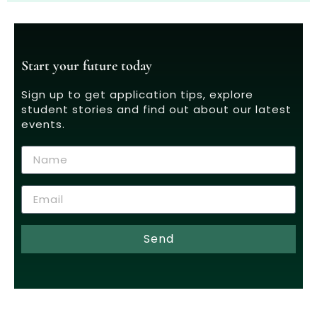
Start your future today
Sign up to get application tips, explore
student stories and find out about our latest
events.
Send