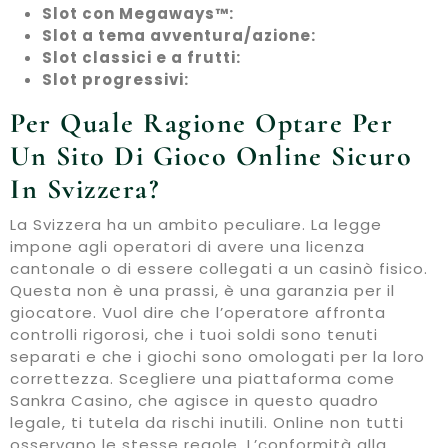
Slot con Megaways™:
Slot a tema avventura/azione:
Slot classici e a frutti:
Slot progressivi:
Per Quale Ragione Optare Per
Un Sito Di Gioco Online Sicuro
In Svizzera?
La Svizzera ha un ambito peculiare. La legge
impone agli operatori di avere una licenza
cantonale o di essere collegati a un casinò fisico.
Questa non è una prassi, è una garanzia per il
giocatore. Vuol dire che l’operatore affronta
controlli rigorosi, che i tuoi soldi sono tenuti
separati e che i giochi sono omologati per la loro
correttezza. Scegliere una piattaforma come
Sankra Casino, che agisce in questo quadro
legale, ti tutela da rischi inutili. Online non tutti
osservano le stesse regole. L’conformità alla