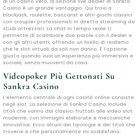
di un casinò vero, la sezione live dealer di Sankra
Casino è un grande vantaggio. Qui trovi a
blackjack, roulette, baccarat e altri giochi classici
con croupier professionisti in diretta streaming da
studi attrezzati. La chat in tempo reale ti
permette di scambiare due parole con il dealer e
con gli altri utenti, offrendo un livello di realismo
che le slot virtuali da soli non danno. È l’opzione
giusta quando vuoi un’esperienza più immersiva e
sociale, senza muoverti da casa.
Videopoker Più Gettonati Su
Sankra Casino
L’elemento centrale di ogni casinò online consiste
negli slot. La selezione di Sankra Casino include
titoli che vanno dai classici fruttati alle video slot
moderne, con immagini elaborate e meccaniche
innovative. Ecco alcuni dei tipologie e dei titoli che
troverai e che personalmente mi soddisfano: