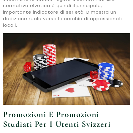
normativa elvetica è quindi il principale,
importante indicatore di serietà. Dimostra un
dedizione reale verso la cerchia di appassionati
locali.
Promozioni E Promozioni
Studiati Per I Utenti Svizzeri