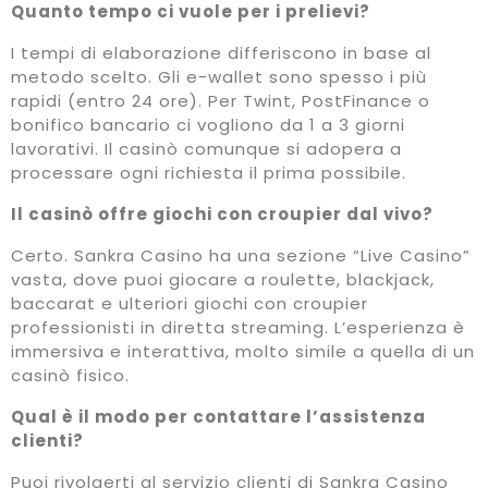
Quanto tempo ci vuole per i prelievi?
I tempi di elaborazione differiscono in base al
metodo scelto. Gli e-wallet sono spesso i più
rapidi (entro 24 ore). Per Twint, PostFinance o
bonifico bancario ci vogliono da 1 a 3 giorni
lavorativi. Il casinò comunque si adopera a
processare ogni richiesta il prima possibile.
Il casinò offre giochi con croupier dal vivo?
Certo. Sankra Casino ha una sezione “Live Casino”
vasta, dove puoi giocare a roulette, blackjack,
baccarat e ulteriori giochi con croupier
professionisti in diretta streaming. L’esperienza è
immersiva e interattiva, molto simile a quella di un
casinò fisico.
Qual è il modo per contattare l’assistenza
clienti?
Puoi rivolgerti al servizio clienti di Sankra Casino