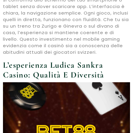
tablet senza dover scaricare app. L’interfaccia è
chiara, la navigazione semplice. Ogni gioco, inclusi
quelli in diretta, funzionano con fluidità. Che tu sia
su un treno tra Zurigo e Ginevra o sul divano di
casa, l’esperienza si mantiene coerente e di
livello. Questo investimento nel mobile gaming
evidenzia come il casinò sia a conoscenza delle
abitudini attuali dei giocatori svizzeri.
L’esperienza Ludica Sankra
Casino: Qualità E Diversità