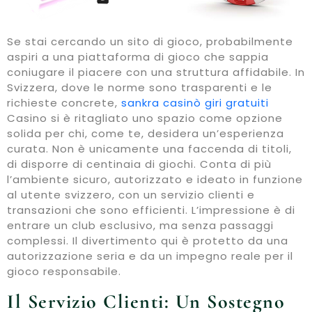
Se stai cercando un sito di gioco, probabilmente
aspiri a una piattaforma di gioco che sappia
coniugare il piacere con una struttura affidabile. In
Svizzera, dove le norme sono trasparenti e le
richieste concrete,
sankra casinò giri gratuiti
Casino si è ritagliato uno spazio come opzione
solida per chi, come te, desidera un’esperienza
curata. Non è unicamente una faccenda di titoli,
di disporre di centinaia di giochi. Conta di più
l’ambiente sicuro, autorizzato e ideato in funzione
al utente svizzero, con un servizio clienti e
transazioni che sono efficienti. L’impressione è di
entrare un club esclusivo, ma senza passaggi
complessi. Il divertimento qui è protetto da una
autorizzazione seria e da un impegno reale per il
gioco responsabile.
Il Servizio Clienti: Un Sostegno