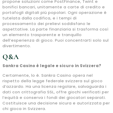
propone soluzioni come PostFinance, Twint e
bonifici bancari, unitamente a carte di credito e
portafogli digitali più popolari. Ogni operazione è
tutelata dalla codifica, e i tempi di
processamento dei prelievi soddisfano le
aspettative. La parte finanziaria si trasforma così
un elemento trasparente e tranquillo
dell’esperienza di gioco. Puoi concentrarti solo sul
divertimento.
Q&A
Sankra Casino è legale e sicuro in Svizzera?
Certamente, lo è. Sankra Casino opera nel
rispetto della legge federale svizzera sul gioco
d’azzardo. Ha una licenza regolare, salvaguarda i
dati con crittografia SSL, offre giochi verificati per
l’equità e conserva i fondi dei giocatori separati.
Costituisce una decisione sicura e autorizzata per
chi gioca in Svizzera.