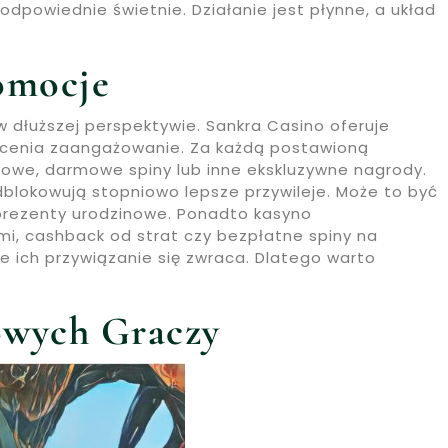
odpowiednie świetnie. Działanie jest płynne, a układ
omocje
 dłuższej perspektywie. Sankra Casino oferuje
ocenia zaangażowanie. Za każdą postawioną
sowe, darmowe spiny lub inne ekskluzywne nagrody.
dblokowują stopniowo lepsze przywileje. Może to być
 prezenty urodzinowe. Ponadto kasyno
, cashback od strat czy bezpłatne spiny na
że ich przywiązanie się zwraca. Dlatego warto
owych Graczy