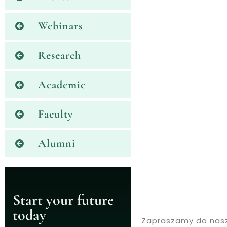
Webinars
Research
Academic
Faculty
Alumni
Start your future
today
Zapraszamy do nasze