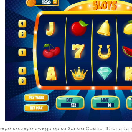
go szczegółowego opisu Sankra Casino. Strona ta z e