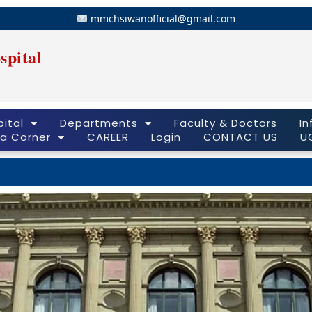
mmchsiwanofficial@gmail.com
spital
ital
Departments
Faculty & Doctors
In
a Corner
CAREER
Login
CONTACT US
U
2