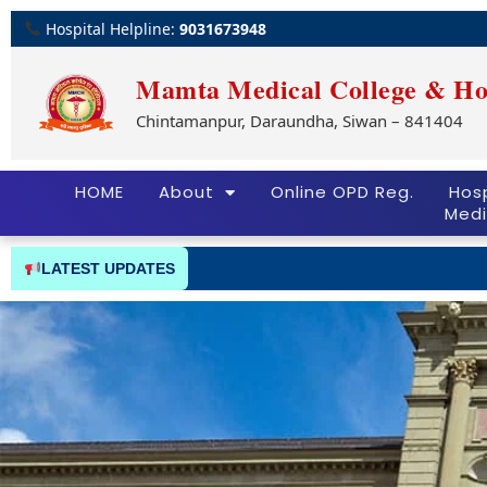
Hospital Helpline:
9031673948
Mamta Medical College & Ho
Chintamanpur, Daraundha, Siwan – 841404
HOME
About
Online OPD Reg.
Hosp
Medi
LATEST UPDATES