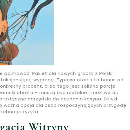
e pojmować. Pakiet dla nowych graczy z Polski
ysfakcjonującą wygraną. Typowa oferta to bonus od
onkretny procent, a do tego jest solidna porcja
runki obrotu – muszą być rzetelne i możliwe do
 praktyczne narzędzie do poznania kasyna. Dzięki
To ważna opcja dla osób rozpoczynających przygodę
rzebnego ryzyka.
gacja Witryny