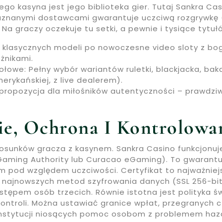
ego kasyna jest jego biblioteka gier. Tutaj Sankra Ca
uznanymi dostawcami gwarantuje uczciwą rozgrywkę (RN
. Na graczy oczekuje tu setki, a pewnie i tysiące tytuł
Od klasycznych modeli po nowoczesne video sloty z 
żnikami.
tołowe: Pełny wybór wariantów ruletki, blackjacka, ba
merykańskiej, z live dealerem).
propozycja dla miłośników autentyczności – prawdziwi
ie, Ochrona I Kontrolowa
osunków gracza z kasynem. Sankra Casino funkcjonuj
Gaming Authority lub Curacao eGaming). To gwarantuj
od względem uczciwości. Certyfikat to najważniejsz
 najnowszych metod szyfrowania danych (SSL 256-bit
stępem osób trzecich. Równie istotna jest polityka ś
ntroli. Można ustawiać granice wpłat, przegranych czy
o instytucji niosących pomoc osobom z problemem haz