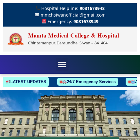
Hospital Helpline:
9031673948
mmchsiwanofficial@gmail.com
Emergency:
9031673949
Mamta Medical College & Hospital
Chintamanpur, Daraundha, Siwan – 841404
LATEST UPDATES
24/7 Emergency Services
Ambula