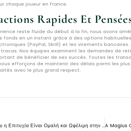
r chaque joueur en France.
actions Rapides Et Pensée
rience reste fluide du début à la fin, nous avons a
es fonds en un instant grâce à des options habituell
ectroniques (PayPal, Skrill) et les virements bancaires.
tracas. Nos équipes examinent les demandes de retra
portant de bénéficier de ses succès. Toutes les transac
ous efforçons de maintenir des délais parmi les plu
aités avec le plus grand respect.
Σε ένα μέρος όπου η Επιτυχία Είναι Ομαλή και Ωφέλιμη στην Ελλάδα στο CrownPlay Casino