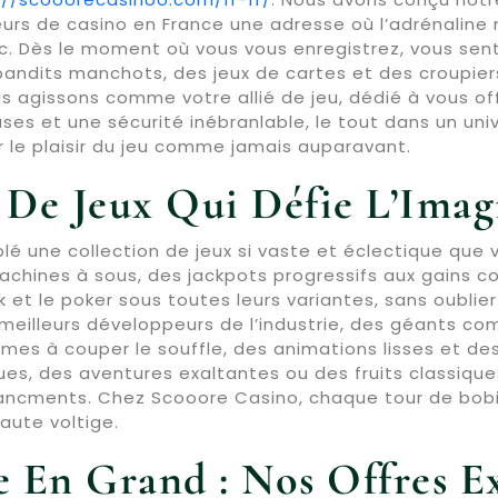
rs de casino en France une adresse où l’adrénaline
c. Dès le moment où vous vous enregistrez, vous sente
andits manchots, des jeux de cartes et des croupier
us agissons comme votre allié de jeu, dédié à vous off
es et une sécurité inébranlable, le tout dans un uni
 le plaisir du jeu comme jamais auparavant.
De Jeux Qui Défie L’Imag
é une collection de jeux si vaste et éclectique que 
chines à sous, des jackpots progressifs aux gains c
ck et le poker sous toutes leurs variantes, sans oublie
s meilleurs développeurs de l’industrie, des géants c
smes à couper le souffle, des animations lisses et d
s, des aventures exaltantes ou des fruits classiqu
 lancments. Chez Scooore Casino, chaque tour de bob
aute voltige.
 En Grand : Nos Offres Ex