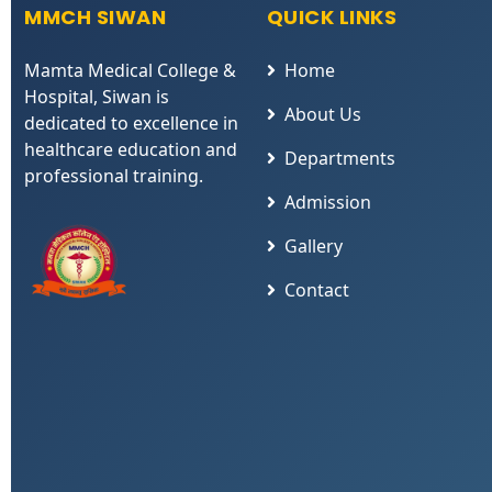
MMCH SIWAN
QUICK LINKS
Mamta Medical College &
Home
Hospital, Siwan is
About Us
dedicated to excellence in
healthcare education and
Departments
professional training.
Admission
Gallery
Contact