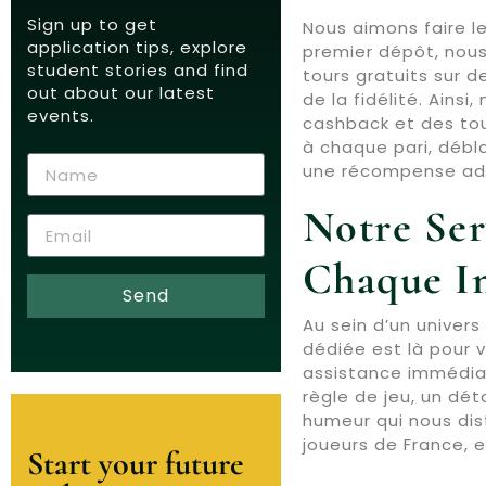
Sign up to get
Nous aimons faire le
application tips, explore
premier dépôt, nou
student stories and find
tours gratuits sur 
out about our latest
de la fidélité. Ain
events.
cashback et des tou
à chaque pari, débl
une récompense add
Notre Ser
Chaque In
Send
Au sein d’un univers
dédiée est là pour v
assistance immédiate
règle de jeu, un dé
humeur qui nous dis
joueurs de France, 
Start your future