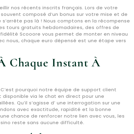
lir nos récents inscrits français. Lors de votre
 souvent composé d’un bonus sur votre mise et de
ne s’arrête pas là ! Nous comptons en la récompense
des tours gratuits hebdomadaires, des offres de
e fidélité Scooore vous permet de monter en niveau
vec nous, chaque euro dépensé est une étape vers
 À Chaque Instant À
. C’est pourquoi notre équipe de support client
 disponible via le chat en direct pour une
ées. Qu’il s’agisse d’ une interrogation sur une
ondons avec exactitude, rapidité et la bonne
ne chance de renforcer notre lien avec vous, les
ino reste sans aucune difficulté.