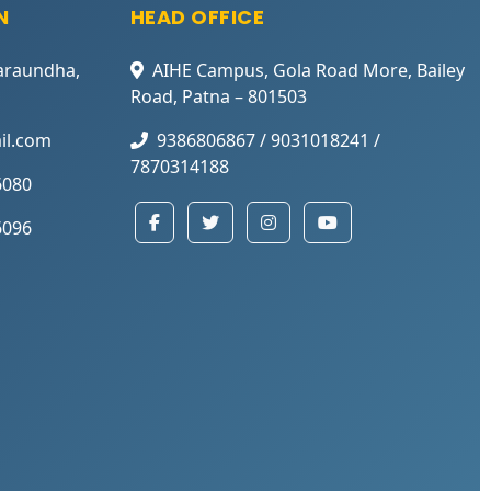
N
HEAD OFFICE
araundha,
AIHE Campus, Gola Road More, Bailey
Road, Patna – 801503
il.com
9386806867 / 9031018241 /
7870314188
6080
6096