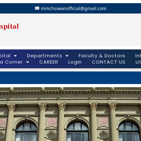
mmchsiwanofficial@gmail.com
spital
ital
Departments
Faculty & Doctors
In
a Corner
CAREER
Login
CONTACT US
U