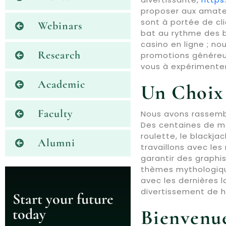
proposer aux amateu
sont à portée de cli
Webinars
bat au rythme des b
casino en ligne ; no
Research
promotions généreus
vous à expérimenter
Academic
Un Choix 
Faculty
Nous avons rassembl
Des centaines de ma
roulette, le blackja
Alumni
travaillons avec le
garantir des graphi
thèmes mythologique
avec les dernières
divertissement de h
Start your future
today
Bienvenue