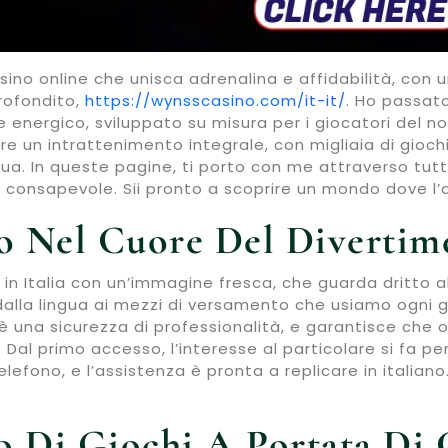
sino online che unisca adrenalina e affidabilità, con
rofondito,
https://wynsscasino.com/it-it/
. Ho passat
 energico, sviluppato su misura per i giocatori del n
e un intrattenimento integrale, con migliaia di gioch
gua. In queste pagine, ti porto con me attraverso tut
 consapevole. Sii pronto a scoprire un mondo dove l’a
 Nel Cuore Del Divertime
in Italia con un’immagine fresca, che guarda dritto a
 dalla lingua ai mezzi di versamento che usiamo ogni gio
è una sicurezza di professionalità, e garantisce che o
Dal primo accesso, l’interesse al particolare si fa per
efono, e l’assistenza è pronta a replicare in italiano.
 Di Giochi A Portata Di 