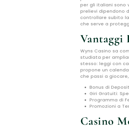
per gli italiani sono
prelievi dipendono d
controllare subito l
che serve a protegg
Vantaggi 
Wyns Casino sa come
studiata per ampliare
stesso: leggi con ca
propone un calendar
che passi a giocare,
Bonus di Deposit
Giri Gratuiti: Sp
Programma di Fed
Promozioni a Tem
Casino Mo