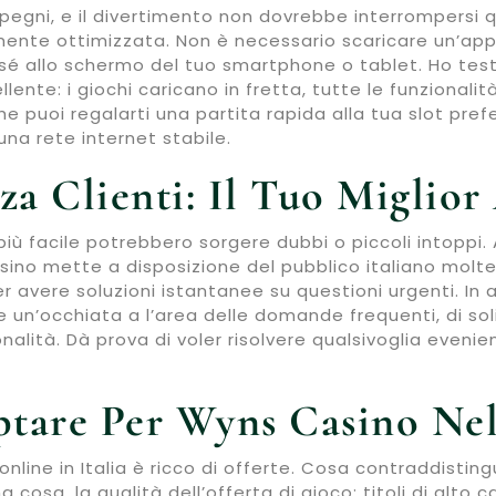
mpegni, e il divertimento non dovrebbe interrompersi 
ente ottimizzata. Non è necessario scaricare un’app d
 sé allo schermo del tuo smartphone o tablet. Ho testa
nte: i giochi caricano in fretta, tutte le funzionalità 
puoi regalarti una partita rapida alla tua slot preferi
una rete internet stabile.
nza Clienti: Il Tuo Miglio
più facile potrebbero sorgere dubbi o piccoli intoppi. 
ino mette a disposizione del pubblico italiano moltepl
 avere soluzioni istantanee su questioni urgenti. In 
 un’occhiata a l’area delle domande frequenti, di solit
nalità. Dà prova di voler risolvere qualsivoglia eveni
tare Per Wyns Casino Nel
online in Italia è ricco di offerte. Cosa contraddisti
ma cosa, la qualità dell’offerta di gioco: titoli di alt