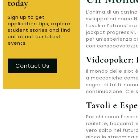
today
L’anima di un casino
Sign up to get
sviluppatori come Ne
application tips, explore
tavoli o l’atmosfera
student stories and find
jackpot progressivi,
out about our latest
per un’esperienza co
events.
con consapevolezza
Videopoker: D
Contact Us
Il mondo delle slot 
a meccaniche come le
sogno di tutti: som
continuazione. C’è s
Tavoli e Esp
Per chi cerca l’essen
roulette, baccarat e 
vero salto nel futuro
gioco in streaming a