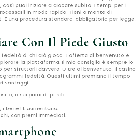
 così puoi iniziare a giocare subito. I tempi per i
rocessarli in modo rapido. Tieni a mente di
t. È una procedura standard, obbligatoria per legge,
are Con Il Piede Giusto
edeltà di chi già gioca. L’offerta di benvenuto è
esplorare la piattaforma. Il mio consiglio è sempre lo
 per sfruttarli davvero. Oltre al benvenuto, il casino
rogrammi fedeltà. Questi ultimi premiano il tempo
ri vantaggi.
ito, o sui primi depositi.
o, i benefit aumentano.
iochi, con premi immediati.
Smartphone