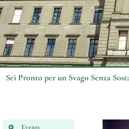
Sei Pronto per un Svago Senza Sosta
Events