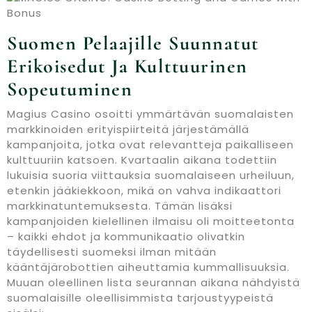
Suomen Pelaajille Suunnatut
Erikoisedut Ja Kulttuurinen
Sopeutuminen
Magius Casino osoitti ymmärtävän suomalaisten
markkinoiden erityispiirteitä järjestämällä
kampanjoita, jotka ovat relevantteja paikalliseen
kulttuuriin katsoen. Kvartaalin aikana todettiin
lukuisia suoria viittauksia suomalaiseen urheiluun,
etenkin jääkiekkoon, mikä on vahva indikaattori
markkinatuntemuksesta. Tämän lisäksi
kampanjoiden kielellinen ilmaisu oli moitteetonta
– kaikki ehdot ja kommunikaatio olivatkin
täydellisesti suomeksi ilman mitään
kääntäjärobottien aiheuttamia kummallisuuksia.
Muuan oleellinen lista seurannan aikana nähdyistä
suomalaisille oleellisimmista tarjoustyypeistä