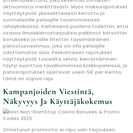
yhteenlaskettuna, joka keventää bonuksen
aktivoimista merkittävästi. Myös maksurajoitukset
näyttäytyivät yksiselitteisesti kerrottu ja
suomalaisille pelaajille tavanomaisissa
rahayksiköissä. Kielteisenä puolena todettiin, että
osassa ilmaiskierrostarjouksia palkinnot katsottiin
bonukseksi ja niille liitettiin täysimääräinen
panostusvaatimus, joka voi olla pelaajille
odottamaton asia. Pelikohtaiset rajoitukset
näyttäytyivät toisaalta selviä: kierrättäminen
täytyi suorittaa tavallisimmissa kolikkopeleissä, ja
panosrajoitukset sijaitsivat usein 5€ per kierros,
tämä on sopiva raja.
Kampanjoiden Viestintä,
Näkyvyys Ja Käyttäjäkokemus
Onnistunut promootio ei riipu vain tarjouksen