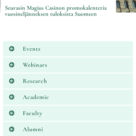
Seurasin Magius Casinon promokalenteria
vuosineljänneksen tuloksista Suomeen
Events
Webinars
Research
Academic
Faculty
Alumni