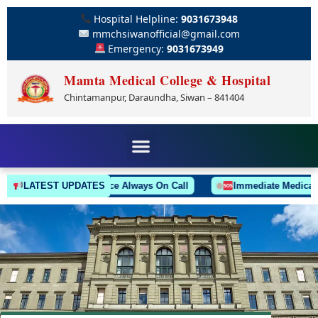
Hospital Helpline:
9031673948
mmchsiwanofficial@gmail.com
Emergency:
9031673949
Mamta Medical College & Hospital
Chintamanpur, Daraundha, Siwan – 841404
LATEST UPDATES
Ambulance Always On Call
Immediate Medical Resp