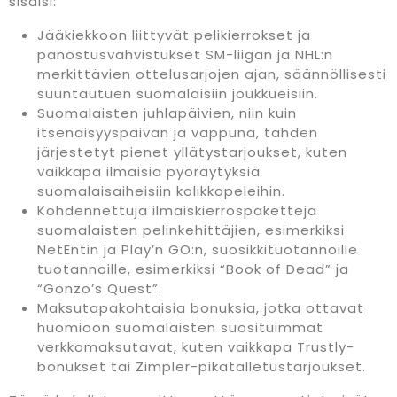
sisälsi:
Jääkiekkoon liittyvät pelikierrokset ja
panostusvahvistukset SM-liigan ja NHL:n
merkittävien ottelusarjojen ajan, säännöllisesti
suuntautuen suomalaisiin joukkueisiin.
Suomalaisten juhlapäivien, niin kuin
itsenäisyyspäivän ja vappuna, tähden
järjestetyt pienet yllätystarjoukset, kuten
vaikkapa ilmaisia pyöräytyksiä
suomalaisaiheisiin kolikkopeleihin.
Kohdennettuja ilmaiskierrospaketteja
suomalaisten pelinkehittäjien, esimerkiksi
NetEntin ja Play’n GO:n, suosikkituotannoille
tuotannoille, esimerkiksi “Book of Dead” ja
“Gonzo’s Quest”.
Maksutapakohtaisia bonuksia, jotka ottavat
huomioon suomalaisten suosituimmat
verkkomaksutavat, kuten vaikkapa Trustly-
bonukset tai Zimpler-pikatalletustarjoukset.