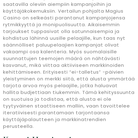
saatavilla oleviin aiempiin kampanjoihin ja
käyttäjäkokemuksiin. Vertailun pohjalta Magius
Casino on selkeästi parantanut kampanjojensa
rytmikkyyttä ja monipuolisuutta. Aikaisemmin
tarjoukset tuppasivat olla satunnaisempia ja
kohdistua lähinnä uusille pelaajille, kun taas nyt
säännölliset paluupelaajien kampanjat olivat
vakaampi osa kalenteria. Myös suomalaisille
suunnattujen teemojen määrä on nähtävästi
kasvanut, mikä viittaa aktiiviseen markkinoiden
kehittämiseen. Erityisesti “ei-talletus” -päivien
yleistyminen on merkki siitä, että alusta ymmärtää
tarjota arvoa myös pelaajille, jotka haluavat
hallita budjettiaan tiukemmin. Tämä kehityssuunta
on suotuisa ja todistaa, että alusta ei ole
tyytyväinen staattiseen malliin, vaan tavoittelee
iteratiivisesti parantamaan tarjontaansa
käyttäjäpalautteen ja markkinatrendien
perusteella.