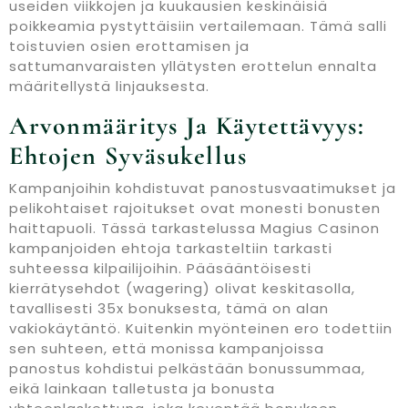
useiden viikkojen ja kuukausien keskinäisiä
poikkeamia pystyttäisiin vertailemaan. Tämä salli
toistuvien osien erottamisen ja
sattumanvaraisten yllätysten erottelun ennalta
määritellystä linjauksesta.
Arvonmääritys Ja Käytettävyys:
Ehtojen Syväsukellus
Kampanjoihin kohdistuvat panostusvaatimukset ja
pelikohtaiset rajoitukset ovat monesti bonusten
haittapuoli. Tässä tarkastelussa Magius Casinon
kampanjoiden ehtoja tarkasteltiin tarkasti
suhteessa kilpailijoihin. Pääsääntöisesti
kierrätysehdot (wagering) olivat keskitasolla,
tavallisesti 35x bonuksesta, tämä on alan
vakiokäytäntö. Kuitenkin myönteinen ero todettiin
sen suhteen, että monissa kampanjoissa
panostus kohdistui pelkästään bonussummaa,
eikä lainkaan talletusta ja bonusta