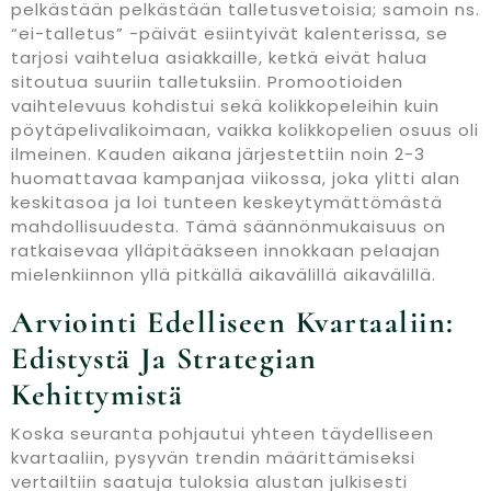
pelkästään pelkästään talletusvetoisia; samoin ns.
“ei-talletus” -päivät esiintyivät kalenterissa, se
tarjosi vaihtelua asiakkaille, ketkä eivät halua
sitoutua suuriin talletuksiin. Promootioiden
vaihtelevuus kohdistui sekä kolikkopeleihin kuin
pöytäpelivalikoimaan, vaikka kolikkopelien osuus oli
ilmeinen. Kauden aikana järjestettiin noin 2-3
huomattavaa kampanjaa viikossa, joka ylitti alan
keskitasoa ja loi tunteen keskeytymättömästä
mahdollisuudesta. Tämä säännönmukaisuus on
ratkaisevaa ylläpitääkseen innokkaan pelaajan
mielenkiinnon yllä pitkällä aikavälillä aikavälillä.
Arviointi Edelliseen Kvartaaliin:
Edistystä Ja Strategian
Kehittymistä
Koska seuranta pohjautui yhteen täydelliseen
kvartaaliin, pysyvän trendin määrittämiseksi
vertailtiin saatuja tuloksia alustan julkisesti