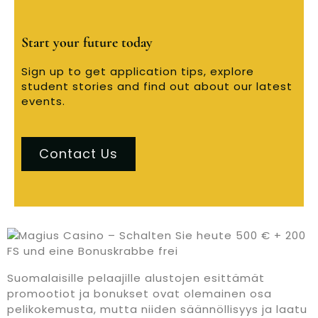
Start your future today
Sign up to get application tips, explore
student stories and find out about our latest
events.
Contact Us
Suomalaisille pelaajille alustojen esittämät
promootiot ja bonukset ovat olemainen osa
pelikokemusta, mutta niiden säännöllisyys ja laatu