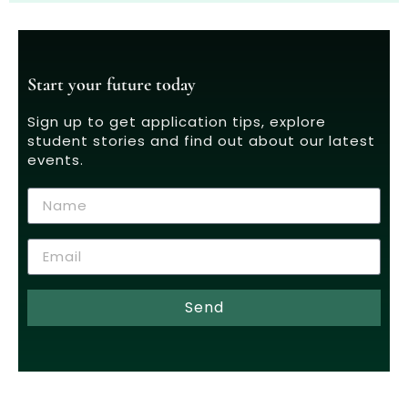
Start your future today
Sign up to get application tips, explore
student stories and find out about our latest
events.
Send