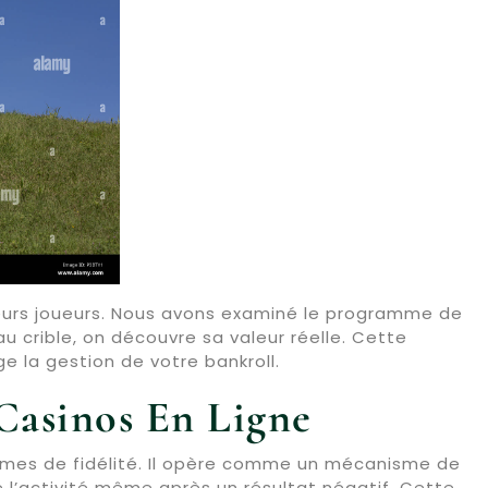
 leurs joueurs. Nous avons examiné le programme de
u crible, on découvre sa valeur réelle. Cette
e la gestion de votre bankroll.
Casinos En Ligne
mmes de fidélité. Il opère comme un mécanisme de
bue l’activité même après un résultat négatif. Cette