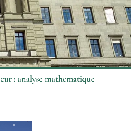
eur : analyse mathématique