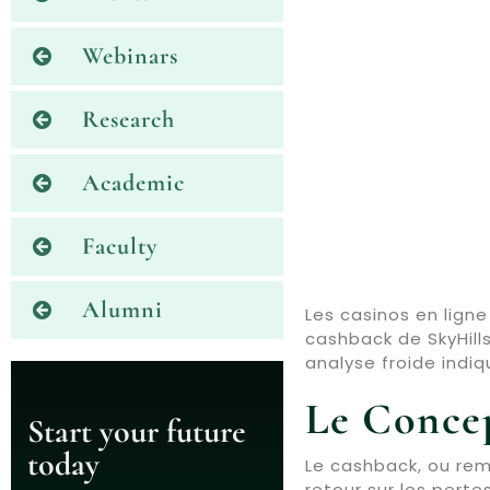
Webinars
Research
Academic
Faculty
Alumni
Les casinos en lign
cashback de SkyHills
analyse froide indiq
Le Conce
Start your future
today
Le cashback, ou re
retour sur les perte