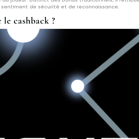
 sentiment de sécurité et de reconnaissance.
 le cashback ?