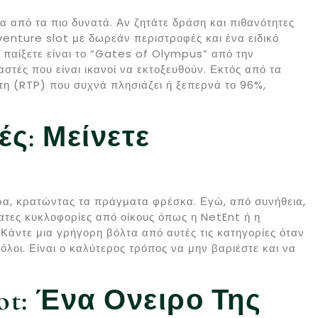
να από τα πιο δυνατά. Αν ζητάτε δράση και πιθανότητες
dventure slot με δωρεάν περιστροφές και ένα ειδικό
 παίξετε είναι το “Gates of Olympus” από την
τές που είναι ικανοί να εκτοξευθούν. Εκτός από τα
τη (RTP) που συχνά πλησιάζει ή ξεπερνά το 96%,
ς: Μείνετε
μέρα, κρατώντας τα πράγματα φρέσκα. Εγώ, από συνήθεια,
φατες κυκλοφορίες από οίκους όπως η NetEnt ή η
Κάντε μια γρήγορη βόλτα από αυτές τις κατηγορίες όταν
λοι. Είναι ο καλύτερος τρόπος να μην βαριέστε και να
ot: Ένα Ονειρο Της