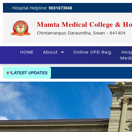
Hospital Helpline:
9031673948
Mamta Medical College & Ho
Chintamanpur, Daraundha, Siwan – 841404
HOME
About
Online OPD Reg.
Hosp
Medi
LATEST UPDATES