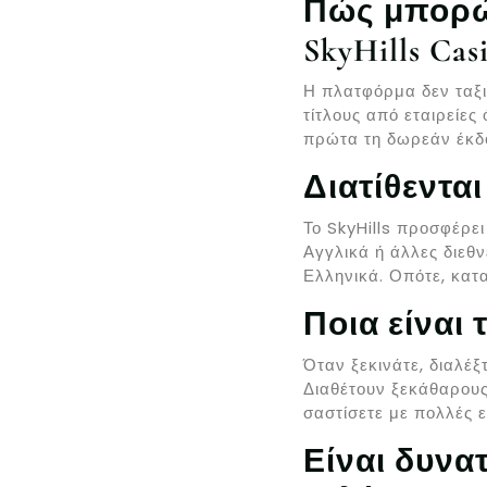
Πώς μπορώ 
SkyHills Cas
Η πλατφόρμα δεν ταξι
τίτλους από εταιρείε
πρώτα τη δωρεάν έκδο
Διατίθενται
Το SkyHills προσφέρε
Αγγλικά ή άλλες διεθν
Ελληνικά. Οπότε, κατα
Ποια είναι 
Όταν ξεκινάτε, διαλέξ
Διαθέτουν ξεκάθαρους 
σαστίσετε με πολλές ει
Είναι δυνα