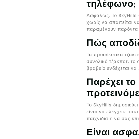
τηλέφωνο;
Ασφαλώς. Το SkyHills 
χωρίς να απαιτείται ν
παραμένουν παρόντα 
Πώς αποδίδ
Τα προοδευτικά τζακπ
συνολικό τζακποτ, το 
βραβείο ενδέχεται να 
Παρέχει το
προτεινόμε
Το SkyHills δημοσιεύ
είναι να ελέγχετε τα
παιχνίδια ή να σας επ
Είναι ασφα