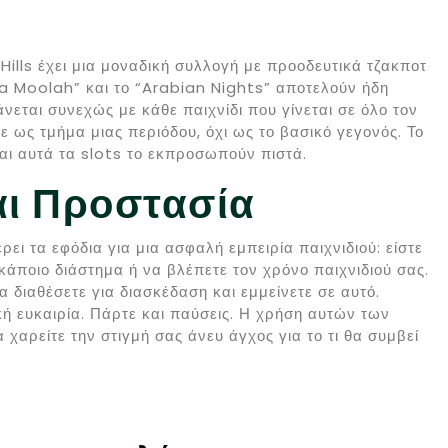
yHills έχει μια μοναδική συλλογή με προοδευτικά τζακποτ
Mega Moolah” και το “Arabian Nights” αποτελούν ήδη
νεται συνεχώς με κάθε παιχνίδι που γίνεται σε όλο τον
 ως τμήμα μιας περιόδου, όχι ως το βασικό γεγονός. Το
και αυτά τα slots το εκπροσωπούν πιστά.
αι Προστασία
ει τα εφόδια για μια ασφαλή εμπειρία παιχνιδιού: είστε
άποιο διάστημα ή να βλέπετε τον χρόνο παιχνιδιού σας.
 διαθέσετε για διασκέδαση και εμμείνετε σε αυτό.
κή ευκαιρία. Πάρτε και παύσεις. Η χρήση αυτών των
 χαρείτε την στιγμή σας άνευ άγχος για το τι θα συμβεί