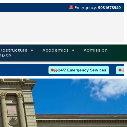
Emergency:
9031673949
frastructure
Academics
Admission
GMSR
24/7 Emergency Services
Ambulance 