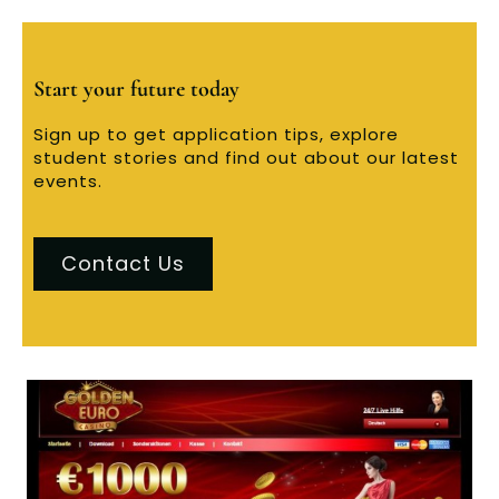
Start your future today
Sign up to get application tips, explore
student stories and find out about our latest
events.
Contact Us