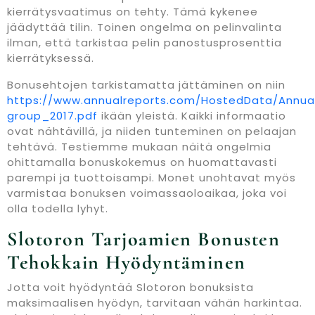
kierrätysvaatimus on tehty. Tämä kykenee
jäädyttää tilin. Toinen ongelma on pelinvalinta
ilman, että tarkistaa pelin panostusprosenttia
kierrätyksessä.
Bonusehtojen tarkistamatta jättäminen on niin
https://www.annualreports.com/HostedData/Annual
group_2017.pdf
ikään yleistä. Kaikki informaatio
ovat nähtävillä, ja niiden tunteminen on pelaajan
tehtävä. Testiemme mukaan näitä ongelmia
ohittamalla bonuskokemus on huomattavasti
parempi ja tuottoisampi. Monet unohtavat myös
varmistaa bonuksen voimassaoloaikaa, joka voi
olla todella lyhyt.
Slotoron Tarjoamien Bonusten
Tehokkain Hyödyntäminen
Jotta voit hyödyntää Slotoron bonuksista
maksimaalisen hyödyn, tarvitaan vähän harkintaa.