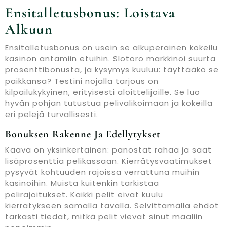
Ensitalletusbonus: Loistava
Alkuun
Ensitalletusbonus on usein se alkuperäinen kokeilu
kasinon antamiin etuihin. Slotoro markkinoi suurta
prosenttibonusta, ja kysymys kuuluu: täyttääkö se
paikkansa? Testini nojalla tarjous on
kilpailukykyinen, erityisesti aloittelijoille. Se luo
hyvän pohjan tutustua pelivalikoimaan ja kokeilla
eri pelejä turvallisesti.
Bonuksen Rakenne Ja Edellytykset
Kaava on yksinkertainen: panostat rahaa ja saat
lisäprosenttia pelikassaan. Kierrätysvaatimukset
pysyvät kohtuuden rajoissa verrattuna muihin
kasinoihin. Muista kuitenkin tarkistaa
pelirajoitukset. Kaikki pelit eivät kuulu
kierrätykseen samalla tavalla. Selvittämällä ehdot
tarkasti tiedät, mitkä pelit vievät sinut maaliin