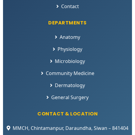
Contact
DEPARTMENTS
Anatomy
Physiology
Microbiology
Community Medicine
Dermatology
General Surgery
CONTACT & LOCATION
MMCH, Chintamanpur, Daraundha, Siwan – 841404