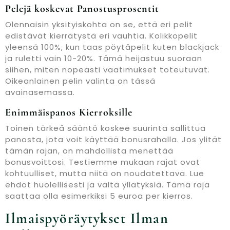
Pelejä koskevat Panostusprosentit
Olennaisin yksityiskohta on se, että eri pelit
edistävät kierrätystä eri vauhtia. Kolikkopelit
yleensä 100%, kun taas pöytäpelit kuten blackjack
ja ruletti vain 10-20%. Tämä heijastuu suoraan
siihen, miten nopeasti vaatimukset toteutuvat.
Oikeanlainen pelin valinta on tässä
avainasemassa.
Enimmäispanos Kierroksille
Toinen tärkeä sääntö koskee suurinta sallittua
panosta, jota voit käyttää bonusrahalla. Jos ylität
tämän rajan, on mahdollista menettää
bonusvoittosi. Testiemme mukaan rajat ovat
kohtuulliset, mutta niitä on noudatettava. Lue
ehdot huolellisesti ja vältä yllätyksiä. Tämä raja
saattaa olla esimerkiksi 5 euroa per kierros.
Ilmaispyöräytykset Ilman