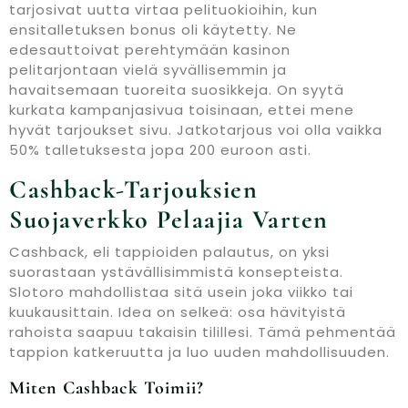
tarjosivat uutta virtaa pelituokioihin, kun
ensitalletuksen bonus oli käytetty. Ne
edesauttoivat perehtymään kasinon
pelitarjontaan vielä syvällisemmin ja
havaitsemaan tuoreita suosikkeja. On syytä
kurkata kampanjasivua toisinaan, ettei mene
hyvät tarjoukset sivu. Jatkotarjous voi olla vaikka
50% talletuksesta jopa 200 euroon asti.
Cashback-Tarjouksien
Suojaverkko Pelaajia Varten
Cashback, eli tappioiden palautus, on yksi
suorastaan ystävällisimmistä konsepteista.
Slotoro mahdollistaa sitä usein joka viikko tai
kuukausittain. Idea on selkeä: osa hävityistä
rahoista saapuu takaisin tilillesi. Tämä pehmentää
tappion katkeruutta ja luo uuden mahdollisuuden.
Miten Cashback Toimii?