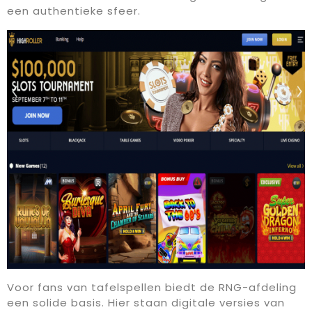
een authentieke sfeer.
Voor fans van tafelspellen biedt de RNG-afdeling
een solide basis. Hier staan digitale versies van