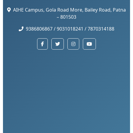
AIHE Campus, Gola Road More, Bailey Road, Patna
– 801503
9386806867 / 9031018241 / 7870314188