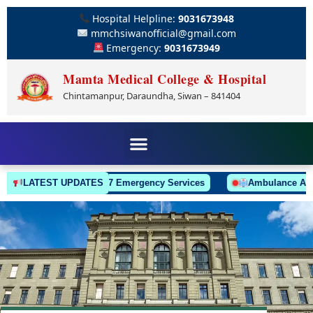
Hospital Helpline:
9031673948
mmchsiwanofficial@gmail.com
Emergency:
9031673949
Mamta Medical College & Hospital
Chintamanpur, Daraundha, Siwan – 841404
LATEST UPDATES
24/7 Emergency Services
Ambulance Always On 