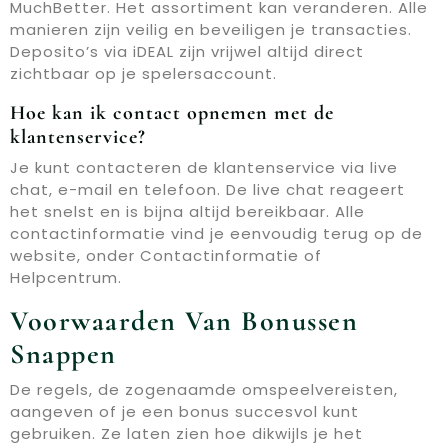
MuchBetter. Het assortiment kan veranderen. Alle
manieren zijn veilig en beveiligen je transacties.
Deposito’s via iDEAL zijn vrijwel altijd direct
zichtbaar op je spelersaccount.
Hoe kan ik contact opnemen met de
klantenservice?
Je kunt contacteren de klantenservice via live
chat, e-mail en telefoon. De live chat reageert
het snelst en is bijna altijd bereikbaar. Alle
contactinformatie vind je eenvoudig terug op de
website, onder Contactinformatie of
Helpcentrum.
Voorwaarden Van Bonussen
Snappen
De regels, de zogenaamde omspeelvereisten,
aangeven of je een bonus succesvol kunt
gebruiken. Ze laten zien hoe dikwijls je het