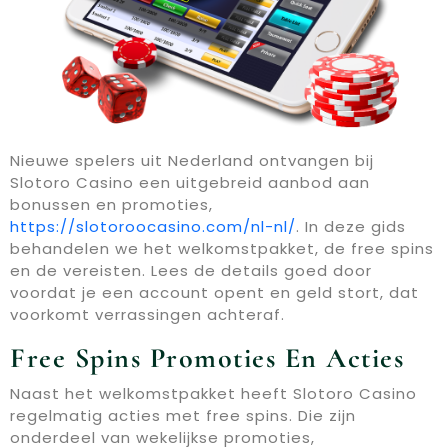
Nieuwe spelers uit Nederland ontvangen bij
Slotoro Casino een uitgebreid aanbod aan
bonussen en promoties,
https://slotoroocasino.com/nl-nl/
. In deze gids
behandelen we het welkomstpakket, de free spins
en de vereisten. Lees de details goed door
voordat je een account opent en geld stort, dat
voorkomt verrassingen achteraf.
Free Spins Promoties En Acties
Naast het welkomstpakket heeft Slotoro Casino
regelmatig acties met free spins. Die zijn
onderdeel van wekelijkse promoties,