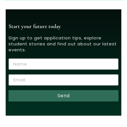
Start your future today
Sign up to get application tips, explore
student stories and find out about our latest
events.
Send