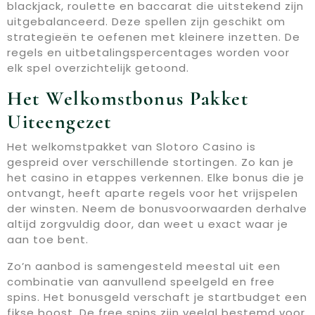
blackjack, roulette en baccarat die uitstekend zijn
uitgebalanceerd. Deze spellen zijn geschikt om
strategieën te oefenen met kleinere inzetten. De
regels en uitbetalingspercentages worden voor
elk spel overzichtelijk getoond.
Het Welkomstbonus Pakket
Uiteengezet
Het welkomstpakket van Slotoro Casino is
gespreid over verschillende stortingen. Zo kan je
het casino in etappes verkennen. Elke bonus die je
ontvangt, heeft aparte regels voor het vrijspelen
der winsten. Neem de bonusvoorwaarden derhalve
altijd zorgvuldig door, dan weet u exact waar je
aan toe bent.
Zo’n aanbod is samengesteld meestal uit een
combinatie van aanvullend speelgeld en free
spins. Het bonusgeld verschaft je startbudget een
fikse boost. De free spins zijn veelal bestemd voor