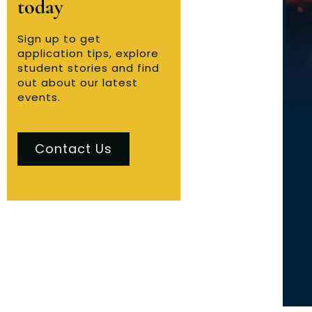
today
Sign up to get
application tips, explore
student stories and find
out about our latest
events.
Contact Us