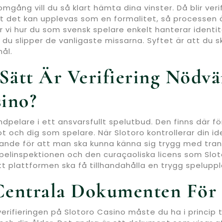
omgång vill du så klart hämta dina vinster. Då blir ver
 det kan upplevas som en formalitet, så processen ä
er vi hur du som svensk spelare enkelt hanterar ident
 du slipper de vanligaste missarna. Syftet är att du ska
ål.
 Sätt Är Verifiering Nödvä
sino?
undpelare i ett ansvarsfullt spelutbud. Den finns där 
 och dig som spelare. När Slotoro kontrollerar din ide
nde för att man ska kunna känna sig trygg med transa
elinspektionen och den curaçaoliska licens som Slotor
tt plattformen ska få tillhandahålla en trygg speluppl
entrala Dokumenten För I
 verifieringen på Slotoro Casino måste du ha i princip t