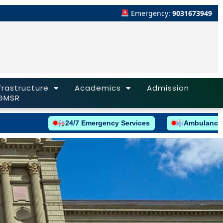
Emergency:
9031673949
frastructure
Academics
Admission
GMSR
24/7 Emergency Services
Ambulance Always On 