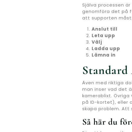
Själva processen är r
genomföra det på fö
att supporten måste
Anslut till
Leta upp
Välj
Ladda upp
Lämna in
Standard
Även med riktiga do
man inser vad det är.
kamerablixt. Övriga 
på ID-kortet), elle
skapa problem. Att 
Så här du fö