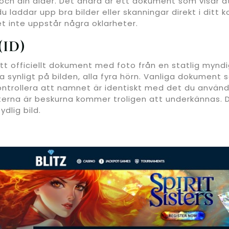
och din ålder. Det andra är ett dokument som visar at
u laddar upp bra bilder eller skanningar direkt i ditt 
t inte uppstår några oklarheter.
(ID)
tt officiellt dokument med foto från en statlig myndig
 synligt på bilden, alla fyra hörn. Vanliga dokument 
Kontrollera att namnet är identiskt med det du använd
nterna är beskurna kommer troligen att underkännas. D
ydlig bild.