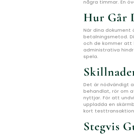
några timmar. En öve
Hur Går D
När dina dokument ä
betalningsmetod. Dit
och de kommer att h
administrativa hindr
spela.
Skillnade
Det är nödvändigt a
behandlat, rör om at
nyttjar. För att undv
uppladda en skärmbi
kort testtransaktion
Stegvis G