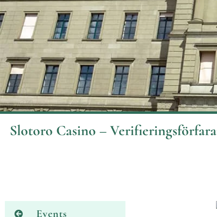
Slotoro Casino – Verifieringsförfara
Events