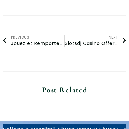
PREVIOUS
NEXT
Jouez et Remportez des Profits en Argent au Slotsdj Casino en Suisse
Slotsdj Casino Offers Free Spins and Cashback Rewards in New Zealand
Post Related