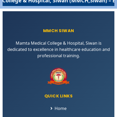
spital, Siwan (MMCH,Siwan) – Excellence in
MMCH SIWAN
Mamta Medical College & Hospital, Siwan is
dedicated to excellence in healthcare education and
professional training.
QUICK LINKS
Home