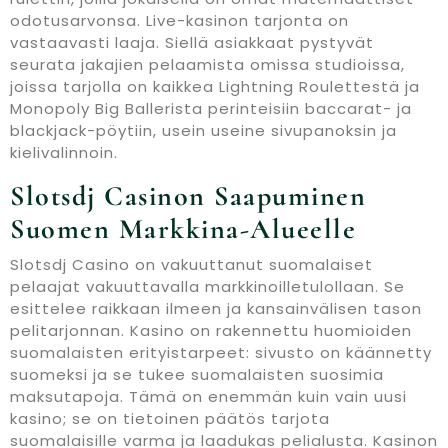
odotusarvonsa. Live-kasinon tarjonta on
vastaavasti laaja. Siellä asiakkaat pystyvät
seurata jakajien pelaamista omissa studioissa,
joissa tarjolla on kaikkea Lightning Roulettestä ja
Monopoly Big Ballerista perinteisiin baccarat- ja
blackjack-pöytiin, usein useine sivupanoksin ja
kielivalinnoin.
Slotsdj Casinon Saapuminen
Suomen Markkina-Alueelle
Slotsdj Casino on vakuuttanut suomalaiset
pelaajat vakuuttavalla markkinoilletulollaan. Se
esittelee raikkaan ilmeen ja kansainvälisen tason
pelitarjonnan. Kasino on rakennettu huomioiden
suomalaisten erityistarpeet: sivusto on käännetty
suomeksi ja se tukee suomalaisten suosimia
maksutapoja. Tämä on enemmän kuin vain uusi
kasino; se on tietoinen päätös tarjota
suomalaisille varma ja laadukas pelialusta. Kasinon