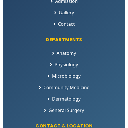
Admission
Gallery
Contact
DEPARTMENTS
Anatomy
Physiology
Microbiology
Community Medicine
Dermatology
General Surgery
CONTACT & LOCATION