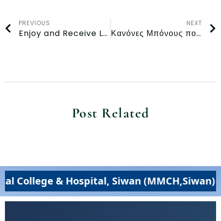
PREVIOUS
NEXT
Enjoy and Receive Loyalty Rewards at Gransino Casino in Austria
Κανόνες Μπόνους που Πρέπει να Μαθαίνει Καθένας Μέλος στο Yoyo Casino
Post Related
 & Hospital, Siwan (MMCH,Siwan) – Excellen