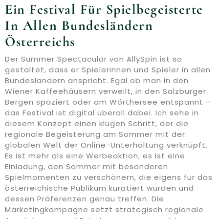
Ein Festival Für Spielbegeisterte
In Allen Bundesländern
Österreichs
Der Summer Spectacular von AllySpin ist so
gestaltet, dass er Spielerinnen und Spieler in allen
Bundesländern anspricht. Egal ob man in den
Wiener Kaffeehäusern verweilt, in den Salzburger
Bergen spaziert oder am Wörthersee entspannt –
das Festival ist digital überall dabei. Ich sehe in
diesem Konzept einen klugen Schritt, der die
regionale Begeisterung am Sommer mit der
globalen Welt der Online-Unterhaltung verknüpft.
Es ist mehr als eine Werbeaktion; es ist eine
Einladung, den Sommer mit besonderen
Spielmomenten zu verschönern, die eigens für das
österreichische Publikum kuratiert wurden und
dessen Präferenzen genau treffen. Die
Marketingkampagne setzt strategisch regionale