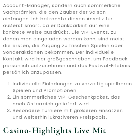
Account-Manager, sondern auch sommerliche
Sachprämien, die den Zauber der Saison
einfangen. Ich betrachte diesen Ansatz für
äußerst smart, da er Dankbarkeit auf eine
konkrete Weise ausdrückt. Die VIP-Events, zu
denen man eingeladen werden kann, sind meist
die ersten, die Zugang zu frischen Spielen oder
Sonderaktionen bekommen. Der individuelle
Kontakt wird hier großgeschrieben, um Feedback
persönlich aufzunehmen und das Festival-Erlebnis
persönlich anzupassen.
Individuelle Einladungen zu vorzeitig spielbaren
Spielen und Promotionen.
Ein sommerliches VIP-Geschenkpaket, das
nach Österreich geliefert wird.
Besondere Turniere mit größeren Einsätzen
und weiterhin lukrativeren Preispools.
Casino-Highlights Live Mit