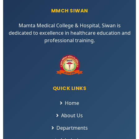
MMCH SIWAN
Mamta Medical College & Hospital, Siwan is
dedicated to excellence in healthcare education and
professional training.
QUICK LINKS
Home
About Us
Departments