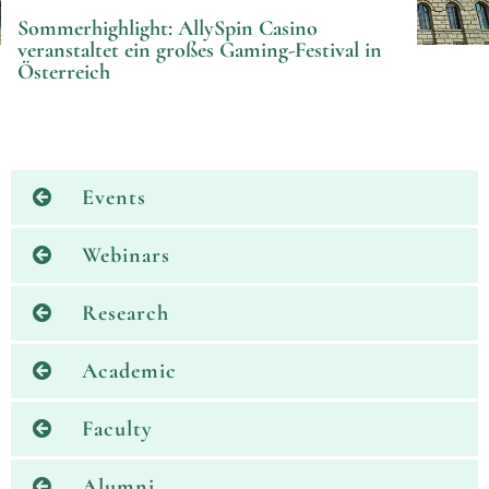
Sommerhighlight: AllySpin Casino
veranstaltet ein großes Gaming-Festival in
Österreich
Events
Webinars
Research
Academic
Faculty
Alumni