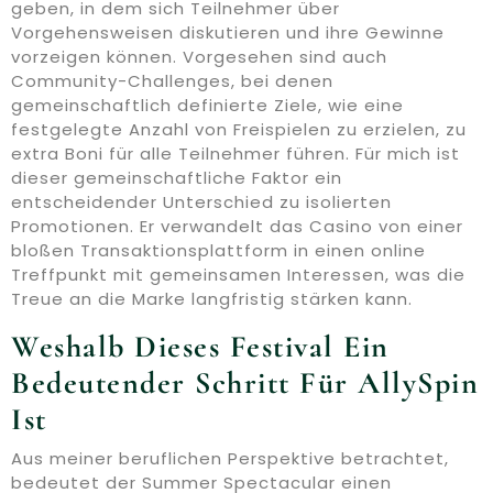
geben, in dem sich Teilnehmer über
Vorgehensweisen diskutieren und ihre Gewinne
vorzeigen können. Vorgesehen sind auch
Community-Challenges, bei denen
gemeinschaftlich definierte Ziele, wie eine
festgelegte Anzahl von Freispielen zu erzielen, zu
extra Boni für alle Teilnehmer führen. Für mich ist
dieser gemeinschaftliche Faktor ein
entscheidender Unterschied zu isolierten
Promotionen. Er verwandelt das Casino von einer
bloßen Transaktionsplattform in einen online
Treffpunkt mit gemeinsamen Interessen, was die
Treue an die Marke langfristig stärken kann.
Weshalb Dieses Festival Ein
Bedeutender Schritt Für AllySpin
Ist
Aus meiner beruflichen Perspektive betrachtet,
bedeutet der Summer Spectacular einen