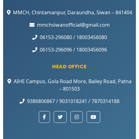
MMCH, Chintamanpur, Daraundha, Siwan – 841404
mmchsiwanofficial@gmail.com
06153-296080 / 18003456080
06153-296096 / 18003456096
HEAD OFFICE
AIHE Campus, Gola Road More, Bailey Road, Patna
– 801503
9386806867 / 9031018241 / 7870314188