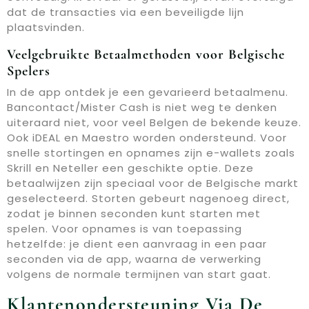
dat de transacties via een beveiligde lijn
plaatsvinden.
Veelgebruikte Betaalmethoden voor Belgische
Spelers
In de app ontdek je een gevarieerd betaalmenu.
Bancontact/Mister Cash is niet weg te denken
uiteraard niet, voor veel Belgen de bekende keuze.
Ook iDEAL en Maestro worden ondersteund. Voor
snelle stortingen en opnames zijn e-wallets zoals
Skrill en Neteller een geschikte optie. Deze
betaalwijzen zijn speciaal voor de Belgische markt
geselecteerd. Storten gebeurt nagenoeg direct,
zodat je binnen seconden kunt starten met
spelen. Voor opnames is van toepassing
hetzelfde: je dient een aanvraag in een paar
seconden via de app, waarna de verwerking
volgens de normale termijnen van start gaat.
Klantenondersteuning Via De