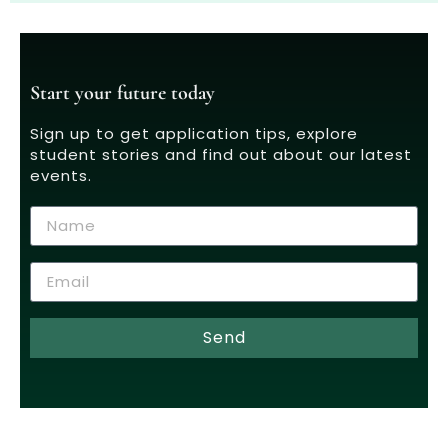
Start your future today
Sign up to get application tips, explore
student stories and find out about our latest
events.
Send