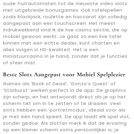
oude fruitautomaten tot de nieuwste video slots
met uitgebreide bonusgames. Ook tafelspellen
zoals blackjack, roulette en baccarat zijn volledig
aangepast aan een touchscreen. Het meest
indrukwekkend vind ik de live casino sectie, die op
mobiel gewoon werkt. Je gaat zo een live tafel
binnen met een echte dealer, kunt chatten en
alles volgen in HD-kwaliteit. Het is een
miniatuurcasino in je hand, zonder dat je functies
of sfeer mist.
Beste Slots Aangepast voor Mobiel Spelplezier
Games als ‘Book of Dead’, ‘Gonzo’s Quest’ of
‘Starburst’ werken perfect in de app. De graphics
zijn scherp, en het antwoordt direct als je op het
scherm tikt om in te zetten of te draaien. Veel
slots hebben een ‘portretmodus’, ideaal voor als
je met één hand speelt. De app laadt elk spel vlot,
zonder gedoe. Als slotfan merk ik dat de ervaring
op een kleiner scherm soms persoonlijker is; je