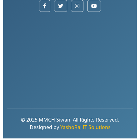
© 2025 MMCH Siwan. All Rights Reserved.
Designed by
YashoRaj IT Solutions