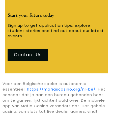
Start your future today
Sign up to get application tips, explore
student stories and find out about our latest
events.
Contact Us
Voor een Belgische speler is autonomie
essentieel,
https://mafiascasino.org/nl-be/
. Het
concept dat je aan een bureau gebonden bent
om te gamen, lijkt achterhaald over. De mobiele
app van Mafia Casino verandert dat. Het gehele
casino, van slots tot live dealer games, vindt