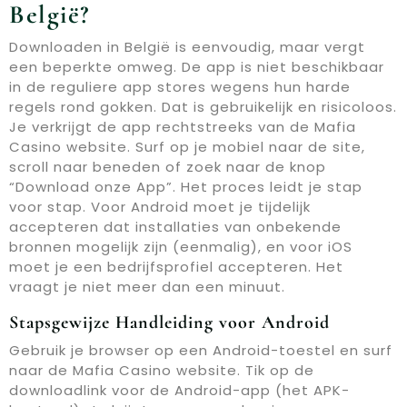
België?
Downloaden in België is eenvoudig, maar vergt
een beperkte omweg. De app is niet beschikbaar
in de reguliere app stores wegens hun harde
regels rond gokken. Dat is gebruikelijk en risicoloos.
Je verkrijgt de app rechtstreeks van de Mafia
Casino website. Surf op je mobiel naar de site,
scroll naar beneden of zoek naar de knop
“Download onze App”. Het proces leidt je stap
voor stap. Voor Android moet je tijdelijk
accepteren dat installaties van onbekende
bronnen mogelijk zijn (eenmalig), en voor iOS
moet je een bedrijfsprofiel accepteren. Het
vraagt je niet meer dan een minuut.
Stapsgewijze Handleiding voor Android
Gebruik je browser op een Android-toestel en surf
naar de Mafia Casino website. Tik op de
downloadlink voor de Android-app (het APK-