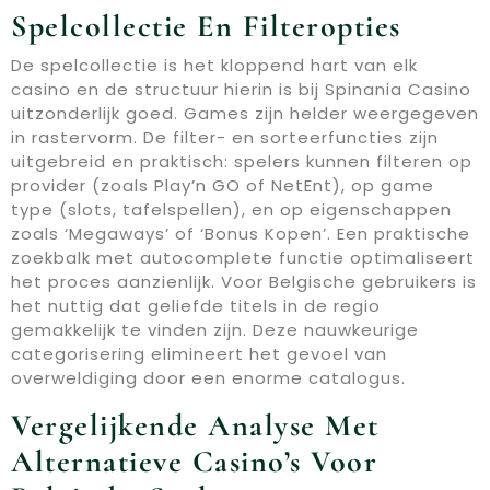
Spelcollectie En Filteropties
De spelcollectie is het kloppend hart van elk
casino en de structuur hierin is bij Spinania Casino
uitzonderlijk goed. Games zijn helder weergegeven
in rastervorm. De filter- en sorteerfuncties zijn
uitgebreid en praktisch: spelers kunnen filteren op
provider (zoals Play’n GO of NetEnt), op game
type (slots, tafelspellen), en op eigenschappen
zoals ‘Megaways’ of ‘Bonus Kopen’. Een praktische
zoekbalk met autocomplete functie optimaliseert
het proces aanzienlijk. Voor Belgische gebruikers is
het nuttig dat geliefde titels in de regio
gemakkelijk te vinden zijn. Deze nauwkeurige
categorisering elimineert het gevoel van
overweldiging door een enorme catalogus.
Vergelijkende Analyse Met
Alternatieve Casino’s Voor