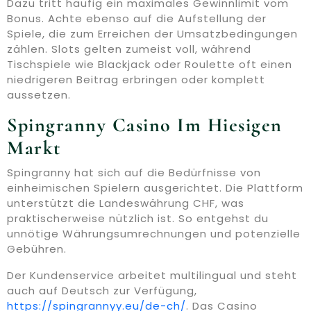
Dazu tritt häufig ein maximales Gewinnlimit vom
Bonus. Achte ebenso auf die Aufstellung der
Spiele, die zum Erreichen der Umsatzbedingungen
zählen. Slots gelten zumeist voll, während
Tischspiele wie Blackjack oder Roulette oft einen
niedrigeren Beitrag erbringen oder komplett
aussetzen.
Spingranny Casino Im Hiesigen
Markt
Spingranny hat sich auf die Bedürfnisse von
einheimischen Spielern ausgerichtet. Die Plattform
unterstützt die Landeswährung CHF, was
praktischerweise nützlich ist. So entgehst du
unnötige Währungsumrechnungen und potenzielle
Gebühren.
Der Kundenservice arbeitet multilingual und steht
auch auf Deutsch zur Verfügung,
https://spingrannyy.eu/de-ch/
. Das Casino