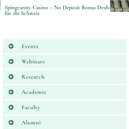
Spingranny Casino – No Deposit Bonus Deals
für die Schweiz
Events
Webinars
Research
Academic
Faculty
Alumni