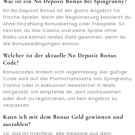
Was ist ein No Deposit Bonus bei Spingranny?
Ein No Deposit Bonus ist ein gratis Angebot für
frische Spieler. Nach der Registrierung kassierst du
ohne Einzahlung Bonusbetrag oder Freispiele. So
testest du das Casino und seine Spiele ohne
Risiko und kannst reales Geld gewinnen, wenn du
die Bonusbedingungen einlöst.
Welcher ist der aktuelle No Deposit Bonus
Code?
Bonuscodes ändern sich regelmässig. Der gültige
Code wird auf der Promotionsseite von Spingranny
Casino oder in exklusiven Newsletter-E-Mails
mitgeteilt. Ich empfehle dir, dort nachzusehen
oder dich zu registrieren, um kein Angebot zu
verpassen.
Kann ich mit dem Bonus Geld gewinnen und
auszahlen?
Ja, das ist machbar. Alle Gewinne aus dem