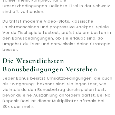
zählen meist komplett für die
Umsatzbedingungen. Beliebte Titel in der Schweiz
sind oft vorhanden.
Du triffst moderne Video-Slots, klassische
Fruchtmaschinen und progressive Jackpot-Spiele.
Vor du Tischspiele testest, prüfst du am besten in
den Bonusbedingungen, ob sie erlaubt sind. So
umgehst du Frust und entwickelst deine Strategie
besser.
Die Wesentlichsten
Bonusbedingungen Verstehen
Jeder Bonus besitzt Umsatzbedingungen, die auch
als “Wagerung” bekannt sind. Sie legen fest, wie
vielmals du den Bonusbetrag durchspielen hast,
bevor du eine Auszahlung anfordern darfst. Bei No
Deposit Boni ist dieser Multiplikator oftmals bei
30x oder mehr.