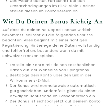
Überwache deinen Fortschritt bei den
Umsatzbedingungen im Blick. Viele Casinos
stellen diesen im Kontobereich an.
Wie Du Deinen Bonus Richtig An
Auf dass du deinen No Deposit Bonus wirklich
bekommst, solltest du die folgenden Schritte
beachten. Alles beginnt mit einer richtigen
Registrierung. Hinterlege deine Daten vollständig
und fehlerfrei an, besonders wenn du mit
Schweizer Franken spielst.
Erstelle ein Konto mit deinen tatsächlichen
Daten auf der Webseite von Spingranny.
Bestätige dein Konto über den Link in der
Willkommens-E-Mail.
Der Bonus wird normalerweise automatisch
gutgeschrieben. Andernfalls gibst du einen
etwaigen Bonuscode im Kassenbereich ein.
Der Bonus ist sichtbar jetzt auf deinem Konto