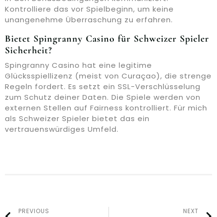
Kontrolliere das vor Spielbeginn, um keine
unangenehme Überraschung zu erfahren.
Bietet Spingranny Casino für Schweizer Spieler
Sicherheit?
Spingranny Casino hat eine legitime
Glücksspiellizenz (meist von Curaçao), die strenge
Regeln fordert. Es setzt ein SSL-Verschlüsselung
zum Schutz deiner Daten. Die Spiele werden von
externen Stellen auf Fairness kontrolliert. Für mich
als Schweizer Spieler bietet das ein
vertrauenswürdiges Umfeld.
PREVIOUS
NEXT