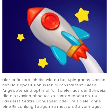
Hier erläutere ich dir, wie du bei Spingranny Casino
mit No Deposit Bonussen durchstartest. Diese
Angebote sind optimal für Spieler aus der Schweiz,
die ein Casino ohne Risiko testen möchten. Du
kassierst Gratis-Bonusgeld oder Freispiele, ohne
eine Einzahlung tätigen zu müssen. So vermagst