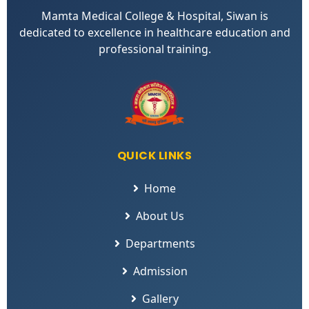
Mamta Medical College & Hospital, Siwan is
dedicated to excellence in healthcare education and
professional training.
QUICK LINKS
Home
About Us
Departments
Admission
Gallery