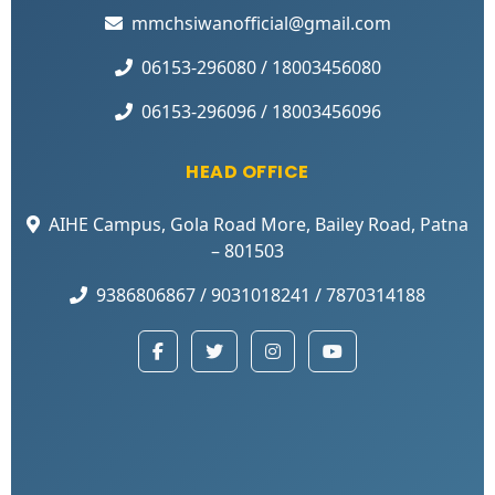
mmchsiwanofficial@gmail.com
06153-296080 / 18003456080
06153-296096 / 18003456096
HEAD OFFICE
AIHE Campus, Gola Road More, Bailey Road, Patna
– 801503
9386806867 / 9031018241 / 7870314188