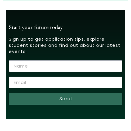
Start your future today
Sign up to get application tips, explore
student stories and find out about our latest
events.
Send