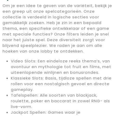
Om je een idee te geven van de variëteit, bekijk je
een greep uit onze spelcategorieën. Onze
collectie is verdeeld in logische secties voor
gemakkelijk zoeken. Heb je zin in een bepaald
thema, een specifieke ontwikkelaar of een game
met speciale functies? Onze filters leiden je snel
naar het juiste spel. Deze diversiteit zorgt voor
blijvend speelplezier. We raden je aan om alle
hoeken van onze lobby te ontdekken.
Video Slots: Een eindeloze reeks thema’s, van
avontuur en mythologie tot fruit en films, met
uiteenlopende winlijnen en bonusrondes.
Klassieke Slots: Basis, tijdloze spellen met drie
rollen voor een nostalgisch gevoel en directe
gameplay.
Tafelspellen: Alle soorten van blackjack,
roulette, poker en baccarat in zowel RNG- als
live-vorm.
Jackpot Spellen: Games waar je