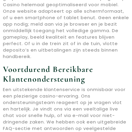
Casino helemaal geoptimaliseerd voor mobiel.
Onze website adapteert op alle schermformaat,
of u een smartphone of tablet benut. Geen enkele
app nodig; meld aan via je browser en je bezit
onmiddellijk toegang het volledige gamma. De
gameplay, beeld kwaliteit en features blijven
perfect. Of u in de trein zit of in de tuin, vlotte
deposito’s en uitbetalingen zijn steeds binnen
handbereik.
Voortdurend Bereikbare
Klantenondersteuning
Een uitstekende klantenservice is onmisbaar voor
een plezierige casino-ervaring. Ons
ondersteuningsteam reageert op je vragen vlot
en hartelijk. Je vindt ons via een veeltalige live
chat voor snelle hulp, of via e-mail voor niet-
dringende zaken. We hebben ook een uitgebreide
FAQ-sectie met antwoorden op veelgestelde