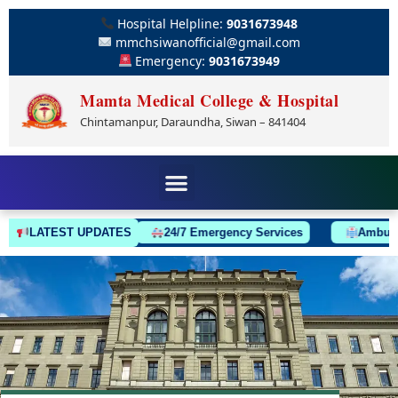
Hospital Helpline:
9031673948
mmchsiwanofficial@gmail.com
Emergency:
9031673949
Mamta Medical College & Hospital
Chintamanpur, Daraundha, Siwan – 841404
LATEST UPDATES
24/7 Emergency Services
Ambulance A