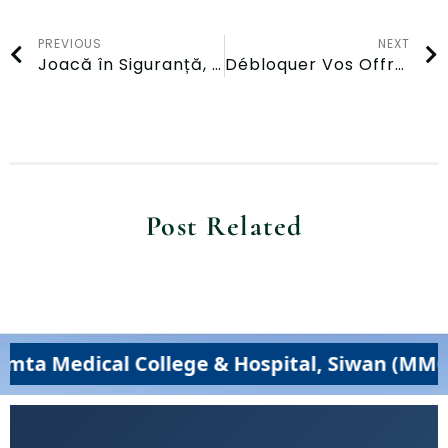
PREVIOUS
NEXT
Joacă în Siguranță, Obține Câștiguri cu Încredere la Slotoro Casino în România
Débloquer Vos Offres au Gransino Casino au Canada
Post Related
cal College & Hospital, Siwan (MMCH,Siwan)