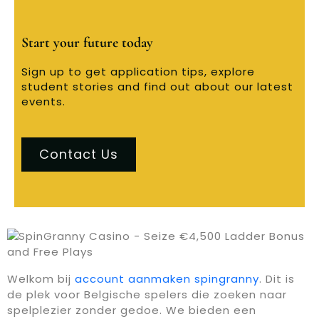
Start your future today
Sign up to get application tips, explore
student stories and find out about our latest
events.
Contact Us
Welkom bij
account aanmaken spingranny
. Dit is
de plek voor Belgische spelers die zoeken naar
spelplezier zonder gedoe. We bieden een