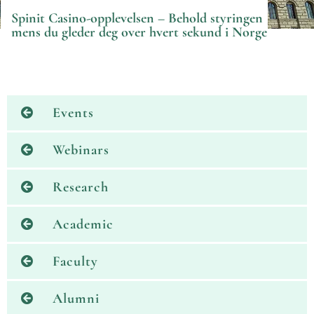
Spinit Casino-opplevelsen – Behold styringen
mens du gleder deg over hvert sekund i Norge
Events
Webinars
Research
Academic
Faculty
Alumni