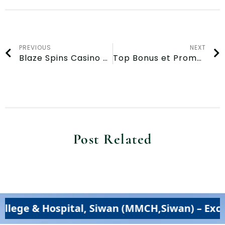
PREVIOUS
NEXT
Blaze Spins Casino – Est-il vraiment sous licence au Canada ?
Top Bonus et Promotions pour les Nouveaux Joueurs au Winshark Casino en Suisse
Post Related
spital, Siwan (MMCH,Siwan) – Excellence in