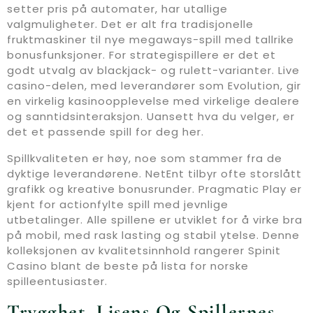
setter pris på automater, har utallige
valgmuligheter. Det er alt fra tradisjonelle
fruktmaskiner til nye megaways-spill med tallrike
bonusfunksjoner. For strategispillere er det et
godt utvalg av blackjack- og rulett-varianter. Live
casino-delen, med leverandører som Evolution, gir
en virkelig kasinoopplevelse med virkelige dealere
og sanntidsinteraksjon. Uansett hva du velger, er
det et passende spill for deg her.
Spillkvaliteten er høy, noe som stammer fra de
dyktige leverandørene. NetEnt tilbyr ofte storslått
grafikk og kreative bonusrunder. Pragmatic Play er
kjent for actionfylte spill med jevnlige
utbetalinger. Alle spillene er utviklet for å virke bra
på mobil, med rask lasting og stabil ytelse. Denne
kolleksjonen av kvalitetsinnhold rangerer Spinit
Casino blant de beste på lista for norske
spilleentusiaster.
Trygghet, Lisens Og Spillernes