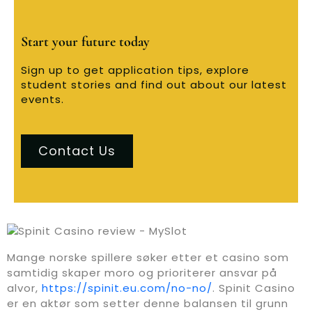
Start your future today
Sign up to get application tips, explore
student stories and find out about our latest
events.
Contact Us
Mange norske spillere søker etter et casino som
samtidig skaper moro og prioriterer ansvar på
alvor,
https://spinit.eu.com/no-no/
. Spinit Casino
er en aktør som setter denne balansen til grunn