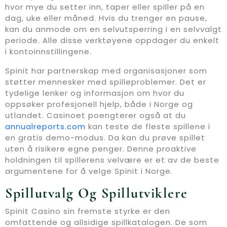
hvor mye du setter inn, taper eller spiller på en
dag, uke eller måned. Hvis du trenger en pause,
kan du anmode om en selvutsperring i en selvvalgt
periode. Alle disse verktøyene oppdager du enkelt
i kontoinnstillingene.
Spinit har partnerskap med organisasjoner som
støtter mennesker med spilleproblemer. Det er
tydelige lenker og informasjon om hvor du
oppsøker profesjonell hjelp, både i Norge og
utlandet. Casinoet poengterer også at du
annualreports.com
kan teste de fleste spillene i
en gratis demo-modus. Da kan du prøve spillet
uten å risikere egne penger. Denne proaktive
holdningen til spillerens velvære er et av de beste
argumentene for å velge Spinit i Norge.
Spillutvalg Og Spillutviklere
Spinit Casino sin fremste styrke er den
omfattende og allsidige spillkatalogen. De som