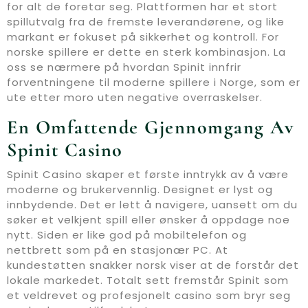
for alt de foretar seg. Plattformen har et stort
spillutvalg fra de fremste leverandørene, og like
markant er fokuset på sikkerhet og kontroll. For
norske spillere er dette en sterk kombinasjon. La
oss se nærmere på hvordan Spinit innfrir
forventningene til moderne spillere i Norge, som er
ute etter moro uten negative overraskelser.
En Omfattende Gjennomgang Av
Spinit Casino
Spinit Casino skaper et første inntrykk av å være
moderne og brukervennlig. Designet er lyst og
innbydende. Det er lett å navigere, uansett om du
søker et velkjent spill eller ønsker å oppdage noe
nytt. Siden er like god på mobiltelefon og
nettbrett som på en stasjonær PC. At
kundestøtten snakker norsk viser at de forstår det
lokale markedet. Totalt sett fremstår Spinit som
et veldrevet og profesjonelt casino som bryr seg