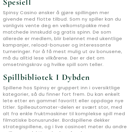
Spesiell
Spinsy Casino ønsker å gjøre spillingen mer
givende med flotte tilbud. Som ny spiller kan du
vanligvis vente deg en velkomstpakke med
matchede innskudd og gratis spinn. De som
allerede er medlem, blir belønnet med ukentlige
kampanjer, reload-bonuser og interessante
turneringer. For å få mest mulig ut av bonusene,
må du alltid lese vilkårene. Der er det om
omsetningskrav og hvilke spill som teller.
Spillbibliotek I Dybden
Spillene hos Spinsy er gruppert inn i oversiktlige
kategorier, så du finner fort frem. Du kan enkelt
lete etter en gammel favoritt eller oppdage nye
titler. Spilleautomater-delen er svært stor, med
alt fra enkle fruktmaskiner til komplekse spill med
filmatiske bonusrunder. Bordspillene dekker
strategispillene, og i live casinoet møter du andre