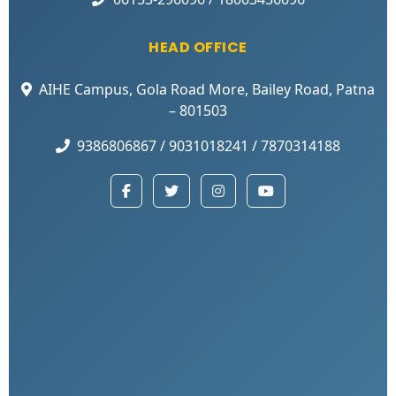
HEAD OFFICE
AIHE Campus, Gola Road More, Bailey Road, Patna
– 801503
9386806867 / 9031018241 / 7870314188