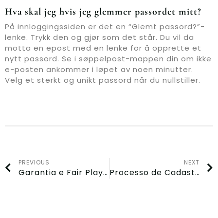
Hva skal jeg hvis jeg glemmer passordet mitt?
På innloggingssiden er det en “Glemt passord?”-
lenke. Trykk den og gjør som det står. Du vil da
motta en epost med en lenke for å opprette et
nytt passord. Se i søppelpost-mappen din om ikke
e-posten ankommer i løpet av noen minutter.
Velg et sterkt og unikt passord når du nullstiller.
PREVIOUS
NEXT
Garantia e Fair Play no Robocat Casino para Portugal
Processo de Cadastro e Etapas Simples para Iniciar no LVBet Casino no Brasil