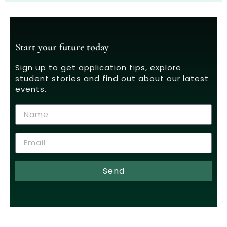
Start your future today
Sign up to get application tips, explore
student stories and find out about our latest
events.
Send