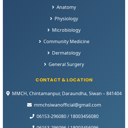
Anatomy
Physiology
Microbiology
Community Medicine
Dermatology
General Surgery
CONTACT & LOCATION
MMCH, Chintamanpur, Daraundha, Siwan – 841404
mmchsiwanofficial@gmail.com
06153-296080 / 18003456080
06153-296096 / 18003456096