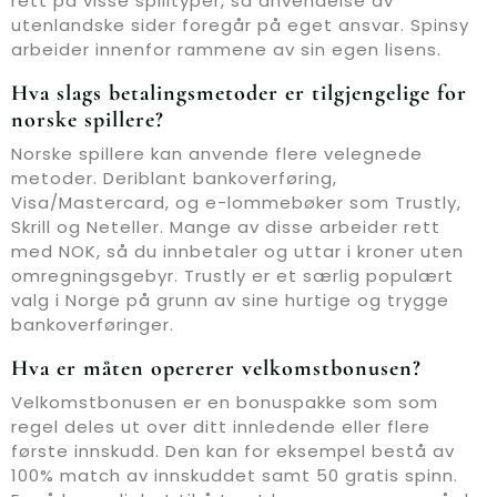
rett på visse spilltyper, så anvendelse av
utenlandske sider foregår på eget ansvar. Spinsy
arbeider innenfor rammene av sin egen lisens.
Hva slags betalingsmetoder er tilgjengelige for
norske spillere?
Norske spillere kan anvende flere velegnede
metoder. Deriblant bankoverføring,
Visa/Mastercard, og e-lommebøker som Trustly,
Skrill og Neteller. Mange av disse arbeider rett
med NOK, så du innbetaler og uttar i kroner uten
omregningsgebyr. Trustly er et særlig populært
valg i Norge på grunn av sine hurtige og trygge
bankoverføringer.
Hva er måten opererer velkomstbonusen?
Velkomstbonusen er en bonuspakke som som
regel deles ut over ditt innledende eller flere
første innskudd. Den kan for eksempel bestå av
100% match av innskuddet samt 50 gratis spinn.