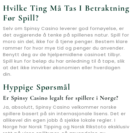
Hvilke Ting Må Tas I Betraktning
Før Spill?
Selv om Spinsy Casino leverer god fornøyelse, er
det avgjørende å tenke på spillenes natur. Spill for
moro sin del, ikke for å tjene penger. Bestem klare
rammer for hvor mye tid og penger du anvender.
Benytt deg av de hjelpemidlene casinoet tilbyr.
Spill kun for beløp du har anledning til å tape, slik
at det ikke innvirker økonomien eller hverdagen
din.
Hyppige Spørsmål
Er Spinsy Casino legalt for spillere i Norge?
Ja, absolutt, Spinsy Casino velkommer norske
spillere basert på sin internasjonale lisens. Det er
allikevel din egen jobb å sjekke lokale regler. I
Norge har Norsk Tipping og Norsk Rikstoto eksklusiv