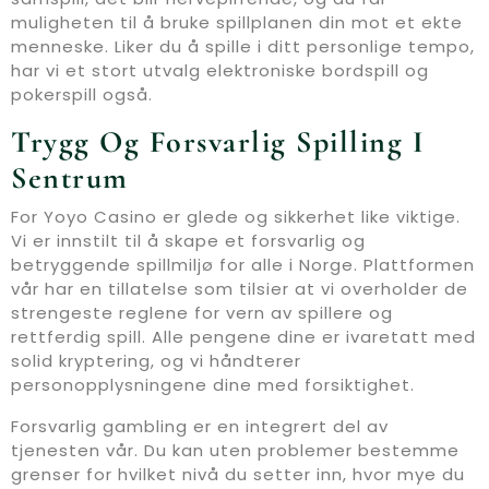
muligheten til å bruke spillplanen din mot et ekte
menneske. Liker du å spille i ditt personlige tempo,
har vi et stort utvalg elektroniske bordspill og
pokerspill også.
Trygg Og Forsvarlig Spilling I
Sentrum
For Yoyo Casino er glede og sikkerhet like viktige.
Vi er innstilt til å skape et forsvarlig og
betryggende spillmiljø for alle i Norge. Plattformen
vår har en tillatelse som tilsier at vi overholder de
strengeste reglene for vern av spillere og
rettferdig spill. Alle pengene dine er ivaretatt med
solid kryptering, og vi håndterer
personopplysningene dine med forsiktighet.
Forsvarlig gambling er en integrert del av
tjenesten vår. Du kan uten problemer bestemme
grenser for hvilket nivå du setter inn, hvor mye du