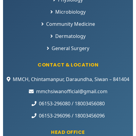
Microbiology
Community Medicine
Dermatology
General Surgery
CONTACT & LOCATION
MMCH, Chintamanpur, Daraundha, Siwan – 841404
mmchsiwanofficial@gmail.com
06153-296080 / 18003456080
06153-296096 / 18003456096
HEAD OFFICE