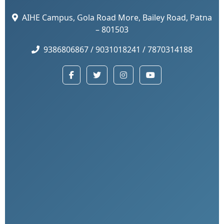
AIHE Campus, Gola Road More, Bailey Road, Patna
– 801503
9386806867 / 9031018241 / 7870314188