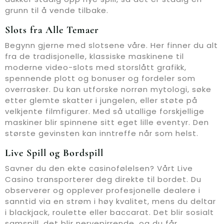
grunn til å vende tilbake.
Slots fra Alle Temaer
Begynn gjerne med slotsene våre. Her finner du alt
fra de tradisjonelle, klassiske maskinene til
moderne video-slots med storslått grafikk,
spennende plott og bonuser og fordeler som
overrasker. Du kan utforske norrøn mytologi, søke
etter glemte skatter i jungelen, eller støte på
velkjente filmfigurer. Med så utallige forskjellige
maskiner blir spinnene sitt eget lille eventyr. Den
største gevinsten kan inntreffe når som helst.
Live Spill og Bordspill
Savner du den ekte casinofølelsen? Vårt Live
Casino transporterer deg direkte til bordet. Du
observerer og opplever profesjonelle dealere i
sanntid via en strøm i høy kvalitet, mens du deltar
i blackjack, roulette eller baccarat. Det blir sosialt
samspill, det blir nervepirrende, og du får