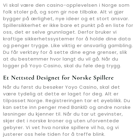
Vi skal være den casino-opplevelsen i Norge som
folk stoler på, og som gir noe tilbake. Alt vi gjør
bygger på ærlighet, nye ideer og et stort ansvar.
Spillersikkerhet er ikke bare et punkt på en liste for
oss, det er selve grunnlaget. Derfor bruker vi
kraftige sikkerhetssystemer for å holde dine data
og penger trygge. Like viktig er ansvarlig gambling.
Du får verktøy for å sette dine egne grenser, slik
at du bestemmer hvor langt du vil gå. Når du
logger på Yoyo Casino, skal du føle deg trygg.
Et Nettsted Designet for Norske Spillere
Når du først du besøker Yoyo Casino, skal det
være tydelig at dette er laget for deg. Alt er
tilpasset Norge. Registreringen tar et øyeblikk. Du
kan sette inn penger med BankID og andre norske
løsninger du kjenner til. Når du tar ut gevinster,
skjer det i norske kroner og uten uforventede
gebyrer. Vi vet hva norske spillere vil ha, og vi
justerer oss hele tiden for å treffe blink.