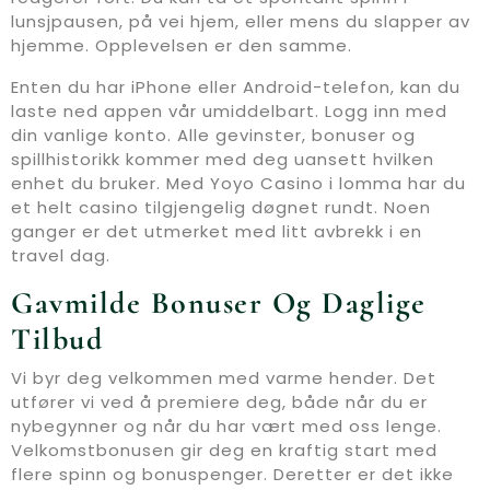
lunsjpausen, på vei hjem, eller mens du slapper av
hjemme. Opplevelsen er den samme.
Enten du har iPhone eller Android-telefon, kan du
laste ned appen vår umiddelbart. Logg inn med
din vanlige konto. Alle gevinster, bonuser og
spillhistorikk kommer med deg uansett hvilken
enhet du bruker. Med Yoyo Casino i lomma har du
et helt casino tilgjengelig døgnet rundt. Noen
ganger er det utmerket med litt avbrekk i en
travel dag.
Gavmilde Bonuser Og Daglige
Tilbud
Vi byr deg velkommen med varme hender. Det
utfører vi ved å premiere deg, både når du er
nybegynner og når du har vært med oss lenge.
Velkomstbonusen gir deg en kraftig start med
flere spinn og bonuspenger. Deretter er det ikke