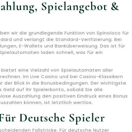
zahlung, Spielangebot &
haben wir die grundlegende Funktion von Spinoloco für
dard und verlangt die Standard-Verifizierung. Bei
ungen, E-Wallets und Banküberweisung. Das ist für
e Spielautomaten laden schnell, was für ein
 bietet eine Vielzahl von Spielautomaten aller
rechnen. Im Live Casino und bei Casino-Klassikern
ur der Blick in die Bonusbedingungen. Der wichtigste
Geld auf Ihr Spielerkonto, sobald Sie alle
lose Auszahlung den positiven Eindruck eines Bonus
zahlen können, ist letztlich wertlos.
Für Deutsche Spieler
scheidenden Fallstricke. Für deutsche Nutzer