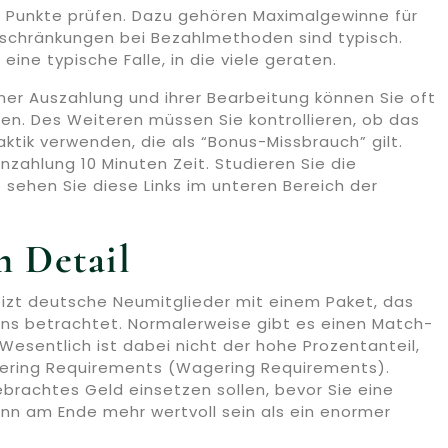
 Punkte prüfen. Dazu gehören Maximalgewinne für
inschränkungen bei Bezahlmethoden sind typisch.
 eine typische Falle, in die viele geraten.
iner Auszahlung und ihrer Bearbeitung können Sie oft
en. Des Weiteren müssen Sie kontrollieren, ob das
aktik verwenden, die als “Bonus-Missbrauch” gilt.
Einzahlung 10 Minuten Zeit. Studieren Sie die
sehen Sie diese Links im unteren Bereich der
m Detail
reizt deutsche Neumitglieder mit einem Paket, das
 uns betrachtet. Normalerweise gibt es einen Match-
 Wesentlich ist dabei nicht der hohe Prozentanteil,
ering Requirements (Wagering Requirements).
brachtes Geld einsetzen sollen, bevor Sie eine
ann am Ende mehr wertvoll sein als ein enormer