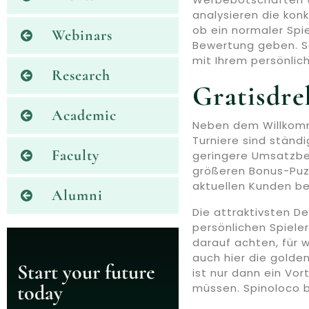
analysieren die kon
ob ein normaler Spi
Webinars
Bewertung geben. So
mit Ihrem persönlic
Research
Gratisdr
Academic
Neben dem Willkomm
Turniere sind stän
Faculty
geringere Umsatzbed
größeren Bonus-Puzz
aktuellen Kunden be
Alumni
Die attraktivsten D
persönlichen Spieler
darauf achten, für 
auch hier die golde
Start your future
ist nur dann ein Vo
today
müssen. Spinoloco b