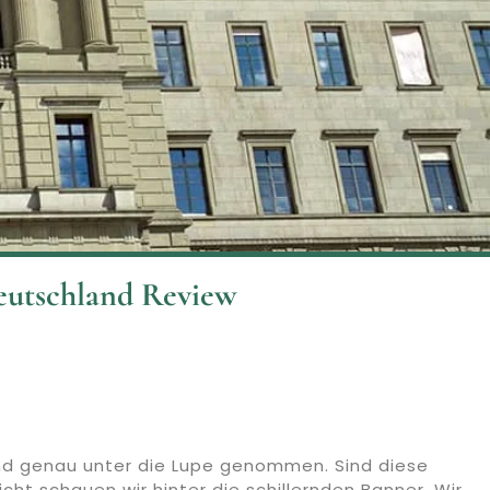
eutschland Review
and genau unter die Lupe genommen. Sind diese
cht schauen wir hinter die schillernden Banner. Wir