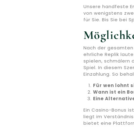
Unsere handfeste Em
von wenigstens zwei
für Sie. Bis Sie bei
Möglichke
Nach der gesamten U
ehrliche Replik lau
spielen, schmälern 
Spiel. In diesem Sze
Einzahlung. So behal
Für wen lohnt s
Wann ist ein Bo
Eine Alternativ
Ein Casino-Bonus ist
liegt im Verständnis
bietet eine Plattfo