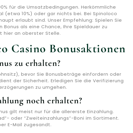
 100% für die Umsatzbedingungen. Herkömmliche
l (etwa 10%) oder gar nichts bei. Bei Spinoloco
upt erlaubt sind. Unser Empfehlung: Spielen Sie
 Bonus als eine Chance, Ihre Spieldauer zu
 hier an oberster Stelle.
o Casino Bonusaktionen
nus zu erhalten?
 Wohnsitz), bevor Sie Bonusbeträge einfordern oder
nt der Sicherheit. Erledigen Sie die Verifizierung
 Verzögerungen zu umgehen.
ahlung noch erhalten?
 gilt meist nur für die allererste Einzahlung.
d”- oder “Zweiteinzahlungs”-Boni im Sortiment.
er E-Mail zugesandt.