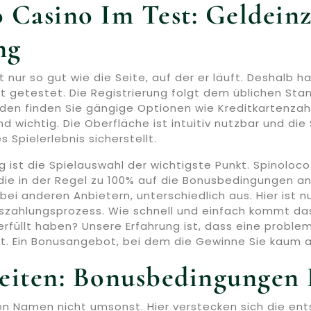
 Casino Im Test: Geldein
ng
 nur so gut wie die Seite, auf der er läuft. Deshalb 
 getestet. Die Registrierung folgt dem üblichen Stan
n finden Sie gängige Optionen wie Kreditkartenzahl
nd wichtig. Die Oberfläche ist intuitiv nutzbar und di
 Spielerlebnis sicherstellt.
 ist die Spielauswahl der wichtigste Punkt. Spinoloco
die in der Regel zu 100% auf die Bonusbedingungen an
bei anderen Anbietern, unterschiedlich aus. Hier ist n
uszahlungsprozess. Wie schnell und einfach kommt das 
füllt haben? Unsere Erfahrung ist, dass eine problem
. Ein Bonusangebot, bei dem die Gewinne Sie kaum aus
eiten: Bonusbedingungen 
nen Namen nicht umsonst. Hier verstecken sich die ent