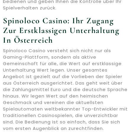
bedienen und geben Ihnen die Kontrolle über Ihr
Spielverhalten zurück.
Spinoloco Casino: Ihr Zugang
Zur Erstklassigen Unterhaltung
In Österreich
Spinoloco Casino versteht sich nicht nur als
Gaming-Plattform, sondern als aktive
Gemeinschaft für alle, die Wert auf erstklassige
Unterhaltung Wert legen. Unser gesamtes
Angebot ist gezielt auf die Vorlieben der Spieler
aus Österreich ausgerichtet. Das geht weit über
die Zahlungsmittel Euro und die deutsche Sprache
hinaus. Wir legen Wert auf den heimischen
Geschmack und vereinen die aktuellsten
Spielautomaten weltbekannter Top-Entwickler mit
traditionellen Casinospielen, die unverzichtbar
sind. Die Bedienung ist so einfach, dass Sie sich
vom ersten Augenblick an zurechtfinden.