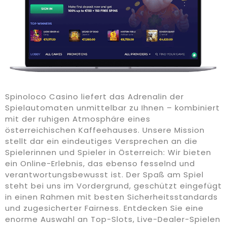
Spinoloco Casino liefert das Adrenalin der
Spielautomaten unmittelbar zu Ihnen – kombiniert
mit der ruhigen Atmosphäre eines
österreichischen Kaffeehauses. Unsere Mission
stellt dar ein eindeutiges Versprechen an die
Spielerinnen und Spieler in Österreich: Wir bieten
ein Online-Erlebnis, das ebenso fesselnd und
verantwortungsbewusst ist. Der Spaß am Spiel
steht bei uns im Vordergrund, geschützt eingefügt
in einen Rahmen mit besten Sicherheitsstandards
und zugesicherter Fairness. Entdecken Sie eine
enorme Auswahl an Top-Slots, Live-Dealer-Spielen