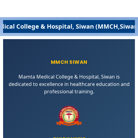
ege & Hospital, Siwan (MMCH,Siwan) – Excel
MMCH SIWAN
Mamta Medical College & Hospital, Siwan is
dedicated to excellence in healthcare education and
professional training.