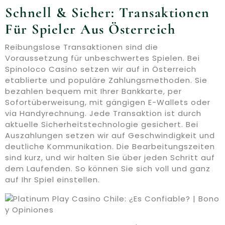
Schnell & Sicher: Transaktionen
Für Spieler Aus Österreich
Reibungslose Transaktionen sind die
Voraussetzung für unbeschwertes Spielen. Bei
Spinoloco Casino setzen wir auf in Österreich
etablierte und populäre Zahlungsmethoden. Sie
bezahlen bequem mit Ihrer Bankkarte, per
Sofortüberweisung, mit gängigen E-Wallets oder
via Handyrechnung. Jede Transaktion ist durch
aktuelle Sicherheitstechnologie gesichert. Bei
Auszahlungen setzen wir auf Geschwindigkeit und
deutliche Kommunikation. Die Bearbeitungszeiten
sind kurz, und wir halten Sie über jeden Schritt auf
dem Laufenden. So können Sie sich voll und ganz
auf Ihr Spiel einstellen.