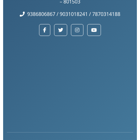
– 801503
9386806867 / 9031018241 / 7870314188