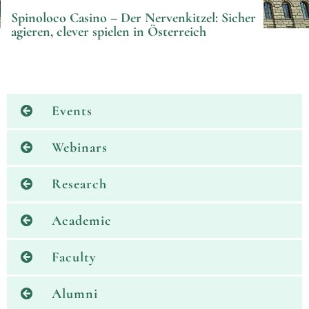
Spinoloco Casino – Der Nervenkitzel: Sicher
agieren, clever spielen in Österreich
Events
Webinars
Research
Academic
Faculty
Alumni