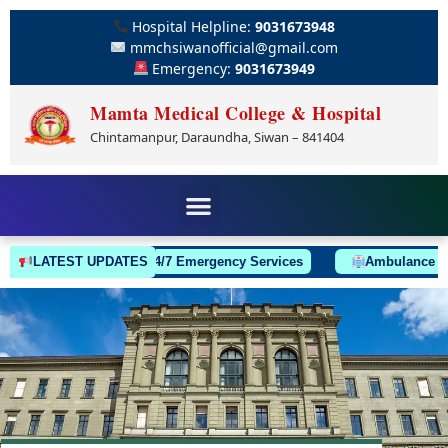
Hospital Helpline:
9031673948
mmchsiwanofficial@gmail.com
Emergency:
9031673949
Mamta Medical College & Hospital
Chintamanpur, Daraundha, Siwan – 841404
LATEST UPDATES
24/7 Emergency Services
Ambulance Always