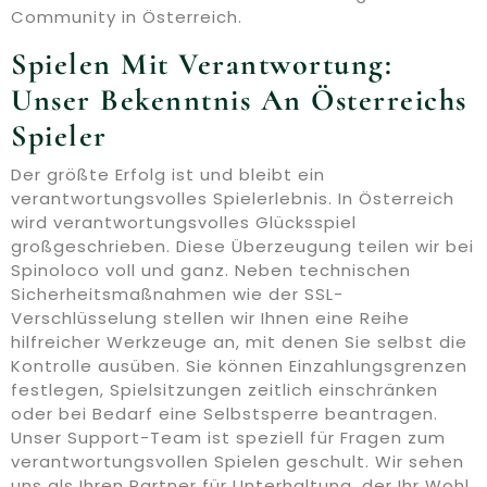
Community in Österreich.
Spielen Mit Verantwortung:
Unser Bekenntnis An Österreichs
Spieler
Der größte Erfolg ist und bleibt ein
verantwortungsvolles Spielerlebnis. In Österreich
wird verantwortungsvolles Glücksspiel
großgeschrieben. Diese Überzeugung teilen wir bei
Spinoloco voll und ganz. Neben technischen
Sicherheitsmaßnahmen wie der SSL-
Verschlüsselung stellen wir Ihnen eine Reihe
hilfreicher Werkzeuge an, mit denen Sie selbst die
Kontrolle ausüben. Sie können Einzahlungsgrenzen
festlegen, Spielsitzungen zeitlich einschränken
oder bei Bedarf eine Selbstsperre beantragen.
Unser Support-Team ist speziell für Fragen zum
verantwortungsvollen Spielen geschult. Wir sehen
uns als Ihren Partner für Unterhaltung, der Ihr Wohl