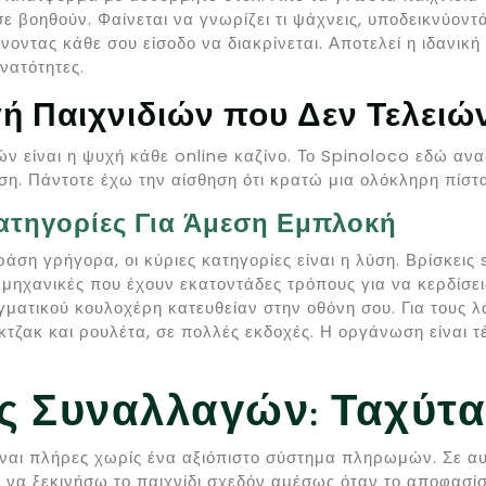
ε βοηθούν. Φαίνεται να γνωρίζει τι ψάχνεις, υποδεικνύον
νοντας κάθε σου είσοδο να διακρίνεται. Αποτελεί η ιδανική
νατότητες.
ή Παιχνιδιών που Δεν Τελειών
ών είναι η ψυχή κάθε online καζίνο. Το Spinoloco εδώ αναδ
ση. Πάντοτε έχω την αίσθηση ότι κρατώ μια ολόκληρη πίστ
ατηγορίες Για Άμεση Εμπλοκή
ράση γρήγορα, οι κύριες κατηγορίες είναι η λύση. Βρίσκεις
ε μηχανικές που έχουν εκατοντάδες τρόπους για να κερδίσε
ματικού κουλοχέρη κατευθείαν στην οθόνη σου. Για τους λ
τζακ και ρουλέτα, σε πολλές εκδοχές. Η οργάνωση είναι τέ
ς Συναλλαγών: Ταχύτα
ναι πλήρες χωρίς ένα αξιόπιστο σύστημα πληρωμών. Σε αυτό
ε να ξεκινήσω το παιχνίδι σχεδόν αμέσως όταν το αποφασίσ