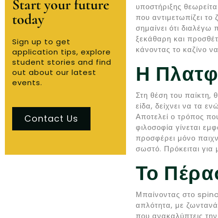
Start your future
υποστήριξης θεωρείται
today
που αντιμετωπίζει το
σημαίνει ότι διαλέγω
ξεκάθαρη και προσθέτε
Sign up to get
κάνοντας το καζίνο να
application tips, explore
student stories and find
Η Πλατφ
out about our latest
events.
Στη θέση του παίκτη,
είδα, δείχνει να τα ε
Αποτελεί ο τρόπος πο
Contact Us
φιλοσοφία γίνεται εμ
προσφέρει μόνο παιχνί
σωστό. Πρόκειται για
Το Πέρα
Μπαίνοντας στο spinoo
απλότητα, με ζωντανά
που ανακαλύπτεις την