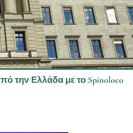
πό την Ελλάδα με το Spinoloco