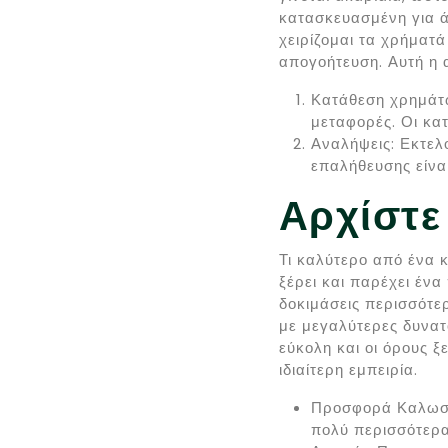
κατασκευασμένη για ά
χειρίζομαι τα χρήμα
απογοήτευση. Αυτή η α
Κατάθεση χρημάτων
μεταφορές. Οι κατ
Αναλήψεις: Εκτελο
επαλήθευσης είνα
Αρχίστε
Τι καλύτερο από ένα 
ξέρει και παρέχει ένα
δοκιμάσεις περισσότε
με μεγαλύτερες δυνατ
εύκολη και οι όρους ξ
ιδιαίτερη εμπειρία.
Προσφορά Καλωσο
πολύ περισσότερα