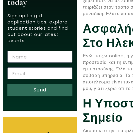
today
ξέρει πότε να σε επι
ταιριάζει στον τρόπο σ
μοναδική. Ελάτε να αν
Sign up to get
application tips, explore
Ασφαλής
student stories and find
out about our latest
Στο Ηλε
events.
Ενώ παίζω online, η γ
προστασία και τη έντι
εμπιστοσύνης. Όλα τα
σοβαρή υπηρεσία. Τα 
αποτέλεσμα είναι τυχα
μου, γιατί ξέρω ότι το
Send
Η Υποστ
Σημείο
Ακόμα κι στην πιο φιλ