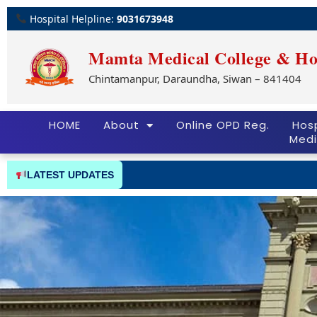
Hospital Helpline:
9031673948
Mamta Medical College & Ho
Chintamanpur, Daraundha, Siwan – 841404
HOME
About
Online OPD Reg.
Hosp
Medi
LATEST UPDATES