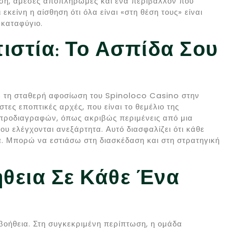
δαση, άμεσες αποπληρωμές και ένα περιβάλλον που
 εκείνη η αίσθηση ότι όλα είναι «στη θέση τους» είναι
 καταφύγιο.
ιστία: Το Ασπίδα Σου
ιμώ τη σταθερή αφοσίωση του Spinoloco Casino στην
στες εποπτικές αρχές, που είναι το θεμέλιο της
προδιαγραφών, όπως ακριβώς περιμένεις από μια
υ ελέγχονται ανεξάρτητα. Αυτό διασφαλίζει ότι κάθε
να. Μπορώ να εστιάσω στη διασκέδαση και στη στρατηγική
ήθεια Σε Κάθε Ένα
 βοήθεια. Στη συγκεκριμένη περίπτωση, η ομάδα