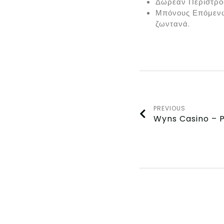
Δωρεάν Περιστροφέ
Μπόνους Επόμενων
ζωντανά.
PREVIOUS