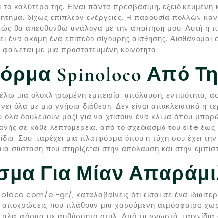
 το καλύτερο της. Είναι πάντα προσβάσιμη, εξειδικευμένη 
 ζήτημα, δίχως επιπλέον ενέργειες. Η παρουσία πολλών καν
 πώς θα απευθυνθώ ανάλογα με την απαίτηση μου. Αυτή η 
ι ένα ακόμη ένα επίπεδο σίγουρης αίσθησης. Αισθάνομαι ό
 φαίνεται με μια προστατευμένη κοινότητα.
όρμα Spinoloco Από Τη
 θέλω μια ολοκληρωμένη εμπειρία: απόλαυση, εντιμότητα, α
νώνει όλα με μια γνήσια διάθεση. Δεν είναι αποκλειστικά η τ
υ όλα δουλεύουν μαζί για να χτίσουν ένα κλίμα όπου μπορ
φανής σε κάθε λεπτομέρεια, από το σχεδιασμό του site έως
δια. Σου παρέχει μια πλατφόρμα όπου η τύχη σου έχει την ε
 μια σύσταση που στηρίζεται στην απόλαυση και στην εμπισ
σμα Για Μίαν Απαράμ
loco.com/el-gr/, καταλαβαίνεις ότι είσαι σε ένα ιδιαίτερο
 αποχρώσεις που πλάθουν μια χαρούμενη ατμόσφαιρα χωρίς
 πλατφόρμα με αυθόρμητο στυλ. Από τα γνωστά παιχνίδια σ