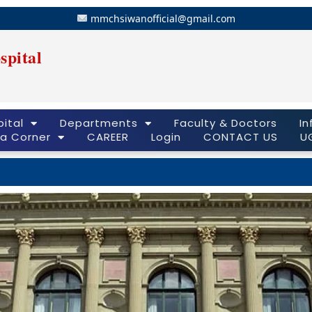
mmchsiwanofficial@gmail.com
spital
ital
Departments
Faculty & Doctors
In
a Corner
CAREER
Login
CONTACT US
U