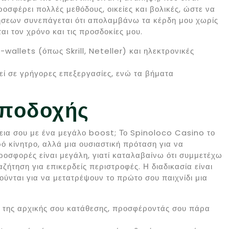
σφέρει πολλές μεθόδους, οικείες και βολικές, ώστε να
ήσεων συνεπάγεται ότι απολαμβάνω τα κέρδη μου χωρίς
αι τον χρόνο και τις προσδοκίες μου.
wallets (όπως Skrill, Neteller) και ηλεκτρονικές
πεί σε γρήγορες επεξεργασίες, ενώ τα βήματα
Υποδοχής
τεια σου με ένα μεγάλο boost; Το Spinoloco Casino το
ό κίνητρο, αλλά μια ουσιαστική πρόταση για να
ροσφορές είναι μεγάλη, γιατί καταλαβαίνω ότι συμμετέχω
ήτηση για επικερδείς περιστροφές. Η διαδικασία είναι
γούνται για να μετατρέψουν το πρώτο σου παιχνίδι μια
της αρχικής σου κατάθεσης, προσφέροντάς σου πάρα