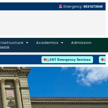
Emergency:
9031673949
frastructure
Academics
Admission
GMSR
24/7 Emergency Services
Ambulance 