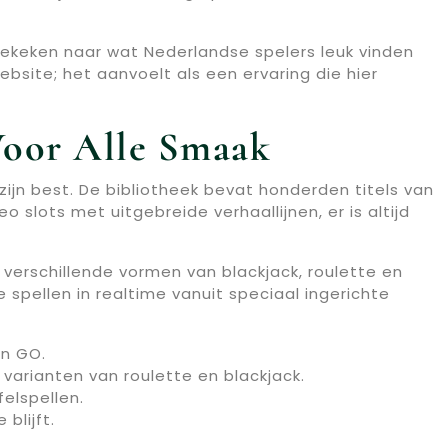
ekeken naar wat Nederlandse spelers leuk vinden
bsite; het aanvoelt als een ervaring die hier
Voor Alle Smaak
 zijn best. De bibliotheek bevat honderden titels van
slots met uitgebreide verhaallijnen, er is altijd
 verschillende vormen van blackjack, roulette en
 spellen in realtime vanuit speciaal ingerichte
’n GO.
varianten van roulette en blackjack.
elspellen.
blijft.