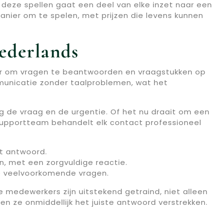
j deze spellen gaat een deel van elke inzet naar een
anier om te spelen, met prijzen die levens kunnen
ederlands
aar om vragen te beantwoorden en vraagstukken op
municatie zonder taalproblemen, wat het
 de vraag en de urgentie. Of het nu draait om een
supportteam behandelt elk contact professioneel
ct antwoord.
, met een zorgvuldige reactie.
p veelvoorkomende vragen.
e medewerkers zijn uitstekend getraind, niet alleen
n ze onmiddellijk het juiste antwoord verstrekken.