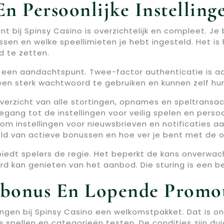
n Persoonlijke Instelling
nt bij Spinsy Casino is overzichtelijk en compleet. Je
ussen en welke speellimieten je hebt ingesteld. Het 
d te zetten.
s een aandachtspunt. Twee-factor authenticatie is aan
n sterk wachtwoord te gebruiken en kunnen zelf hun 
verzicht van alle stortingen, opnames en speltransac
egang tot de instellingen voor veilig spelen en persoon
om instellingen voor nieuwsbrieven en notificaties a
eeld van actieve bonussen en hoe ver je bent met de 
iedt spelers de regie. Het beperkt de kans onverwa
d kan genieten van het aanbod. Die sturing is een 
bonus En Lopende Promot
ngen bij Spinsy Casino een welkomstpakket. Dat is o
e spellen en categorieën testen. De condities zijn duid