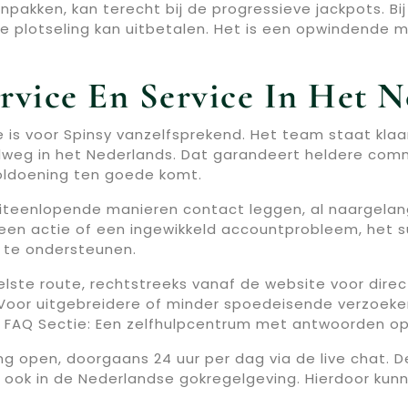
npakken, kan terecht bij de progressieve jackpots. Bi
ie plotseling kan uitbetalen. Het is een opwindende m
rvice En Service In Het N
e is voor Spinsy vanzelfsprekend. Het team staat kl
elweg in het Nederlands. Dat garandeert heldere com
oldoening ten goede komt.
iteenlopende manieren contact leggen, al naargelang
een actie of een ingewikkeld accountprobleem, het 
te ondersteunen.
elste route, rechtstreeks vanaf de website voor dire
 Voor uitgebreidere of minder spoedeisende verzoeken
 FAQ Sectie: Een zelfhulpcentrum met antwoorden o
ng open, doorgaans 24 uur per dag via de live chat. D
 ook in de Nederlandse gokregelgeving. Hierdoor kunne