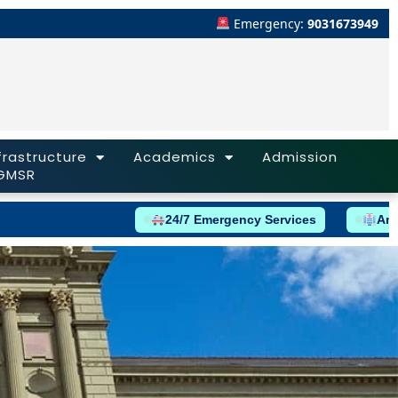
Emergency:
9031673949
frastructure
Academics
Admission
GMSR
24/7 Emergency Services
Ambulance Alwa