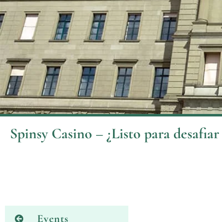
Spinsy Casino – ¿Listo para desafiar
Events