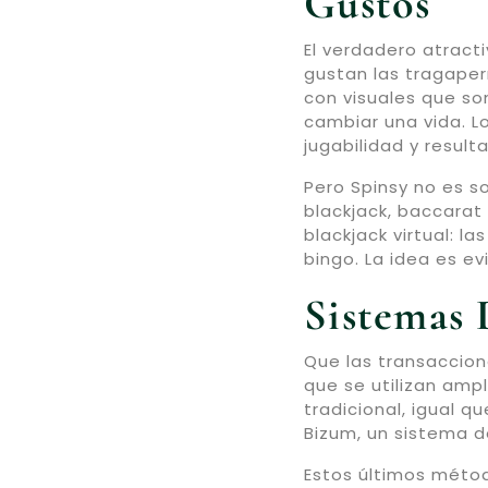
Gustos
El verdadero atract
gustan las tragaper
con visuales que so
cambiar una vida. L
jugabilidad y result
Pero Spinsy no es s
blackjack, baccarat 
blackjack virtual: l
bingo. La idea es e
Sistemas 
Que las transaccion
que se utilizan amp
tradicional, igual 
Bizum, un sistema de
Estos últimos métod