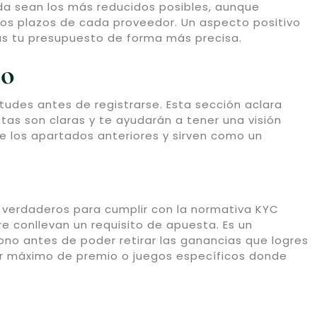
da sean los más reducidos posibles, aunque
 los plazos de cada proveedor. Un aspecto positivo
nas tu presupuesto de forma más precisa.
no
tudes antes de registrarse. Esta sección aclara
as son claras y te ayudarán a tener una visión
 los apartados anteriores y sirven como un
 verdaderos para cumplir con la normativa KYC
e conllevan un requisito de apuesta. Es un
ono antes de poder retirar las ganancias que logres
lor máximo de premio o juegos específicos donde