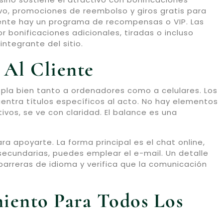
vo, promociones de reembolso y giros gratis para
mente hay un programa de recompensas o VIP. Las
bonificaciones adicionales, tiradas o incluso
ntegrante del sitio.
 Al Cliente
copla bien tanto a ordenadores como a celulares. Los
ntra títulos específicos al acto. No hay elementos
ivos, se ve con claridad. El balance es una
a apoyarte. La forma principal es el chat online,
secundarias, puedes emplear el e-mail. Un detalle
 barreras de idioma y verifica que la comunicación
miento Para Todos Los