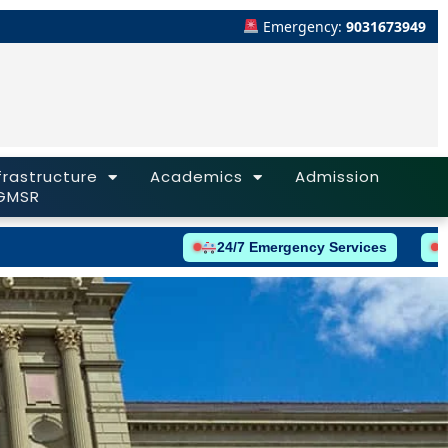
Emergency:
9031673949
frastructure
Academics
Admission
GMSR
24/7 Emergency Services
Ambulan