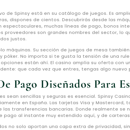
ivo de Spinsy está en su catálogo de juegos. Es ampli
ras, dispones de cientos. Descubrirás desde las máq
n espectaculares, muchas líneas de pago, bonos inte
os proveedores son grandes nombres del sector, lo que
ados justos.
olo máquinas. Su sección de juegos de mesa también 
y póker. No importa si te gusta la tensión de una rule
as opciones están ahí. El casino amplía su oferta con
vidente: que cada vez que entres, tengas algo nuevo 
De Pago Diseñados Para E
es sean sencillas y seguras es esencial. Spinsy Cas
liamente en España. Las tarjetas Visa y Mastercard, 
que las transferencias bancarias. Donde realmente se 
 pago al instante muy extendido aquí, y de carteras di
os no solo aportan una capa extra de privacidad, s