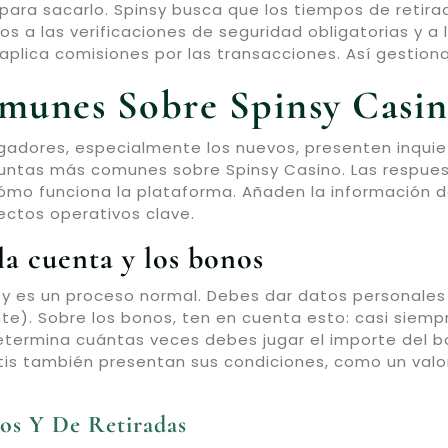
ara sacarlo. Spinsy busca que los tiempos de retira
os a las verificaciones de seguridad obligatorias y a
 aplica comisiones por las transacciones. Así gestio
munes Sobre Spinsy Casi
ugadores, especialmente los nuevos, presenten inquie
untas más comunes sobre Spinsy Casino. Las respuest
o funciona la plataforma. Añaden la información de
ctos operativos clave.
la cuenta y los bonos
sy es un proceso normal. Debes dar datos personales
te). Sobre los bonos, ten en cuenta esto: casi siempr
etermina cuántas veces debes jugar el importe del b
ratis también presentan sus condiciones, como un va
os Y De Retiradas