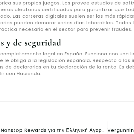
brica sus propios juegos. Los provee estudios de sof
ros aleatorios certificados para garantizar que todo
odo. Las carteras digitales suelen ser las más rápidas
arias pueden demorar varios días laborables. Todas l
ráctica necesaria en el sector para prevenir fraudes.
s y de seguridad
s completamente legal en España. Funciona con una li
e le obliga a la legislación española. Respecto a los
Has de declararlas en tu declaración de la renta. Es de
ir con Hacienda.
Συνεχή Παιχνίδια Nonstop Rewards για την Ελληνική Αγορά στο Rainbet Casino