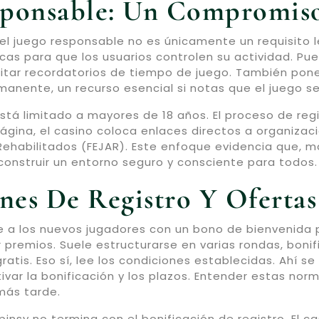
sponsable: Un Compromis
 el juego responsable no es únicamente un requisito l
cas para que los usuarios controlen su actividad. Pue
litar recordatorios de tiempo de juego. También pone
nente, un recurso esencial si notas que el juego se
stá limitado a mayores de 18 años. El proceso de regi
 página, el casino coloca enlaces directos a organiza
ehabilitados (FEJAR). Este enfoque evidencia que, má
construir un entorno seguro y consciente para todos.
es De Registro Y Ofertas
e a los nuevos jugadores con un bono de bienvenida
premios. Suele estructurarse en varias rondas, bonif
ratis. Eso sí, lee los condiciones establecidas. Ahí s
ivar la bonificación y los plazos. Entender estas nor
 más tarde.
pinsy no termina con el bonificación de registro. El c