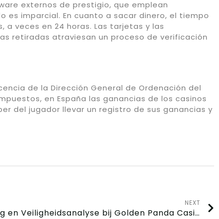
tware externos de prestigio, que emplean
 es imparcial. En cuanto a sacar dinero, el tiempo
, a veces en 24 horas. Las tarjetas y las
as retiradas atraviesan un proceso de verificación
cencia de la Dirección General de Ordenación del
 impuestos, en España las ganancias de los casinos
ber del jugador llevar un registro de sus ganancias y
NEXT
Vergunning en Veiligheidsanalyse bij Golden Panda Casino in Nederland