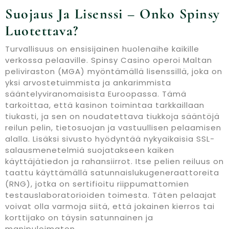
Suojaus Ja Lisenssi – Onko Spinsy
Luotettava?
Turvallisuus on ensisijainen huolenaihe kaikille
verkossa pelaaville. Spinsy Casino operoi Maltan
peliviraston (MGA) myöntämällä lisenssillä, joka on
yksi arvostetuimmista ja ankarimmista
sääntelyviranomaisista Euroopassa. Tämä
tarkoittaa, että kasinon toimintaa tarkkaillaan
tiukasti, ja sen on noudatettava tiukkoja sääntöjä
reilun pelin, tietosuojan ja vastuullisen pelaamisen
alalla. Lisäksi sivusto hyödyntää nykyaikaisia SSL-
salausmenetelmiä suojatakseen kaiken
käyttäjätiedon ja rahansiirrot. Itse pelien reiluus on
taattu käyttämällä satunnaislukugeneraattoreita
(RNG), jotka on sertifioitu riippumattomien
testauslaboratorioiden toimesta. Täten pelaajat
voivat olla varmoja siitä, että jokainen kierros tai
korttijako on täysin satunnainen ja
manipuloimaton.