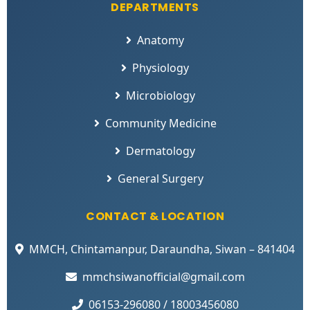
DEPARTMENTS
Anatomy
Physiology
Microbiology
Community Medicine
Dermatology
General Surgery
CONTACT & LOCATION
MMCH, Chintamanpur, Daraundha, Siwan – 841404
mmchsiwanofficial@gmail.com
06153-296080 / 18003456080