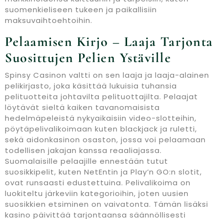
suomenkieliseen tukeen ja paikallisiin
maksuvaihtoehtoihin.
Pelaamisen Kirjo – Laaja Tarjonta
Suosittujen Pelien Ystäville
Spinsy Casinon valtti on sen laaja ja laaja-alainen
pelikirjasto, joka käsittää lukuisia tuhansia
pelituotteita johtavilta pelituottajilta. Pelaajat
löytävät sieltä kaiken tavanomaisista
hedelmäpeleistä nykyaikaisiin video-slotteihin,
pöytäpelivalikoimaan kuten blackjack ja ruletti,
sekä aidonkasinon osaston, jossa voi pelaamaan
todellisen jakajan kanssa reaaliajassa.
Suomalaisille pelaajille ennestään tutut
suosikkipelit, kuten NetEntin ja Play’n GO:n slotit,
ovat runsaasti edustettuina. Pelivalikoima on
luokiteltu järkeviin kategorioihin, joten uusien
suosikkien etsiminen on vaivatonta. Tämän lisäksi
kasino päivittää tarjontaansa säännöllisesti