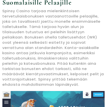
Suomalaisille Pelaajille
Spinsy Casino tarjoaa mielenkiintoisen
tervetuliaisbonuksen vastaanottaville pelaajille,
joka on tavallisesti jaettu monelle ensimmäiselle
talletukselle. Tämä tarjoaa hyvän alun ja
tilaisuuden tutustua eri peleihin lisättyyn
peliaikaan. Bonuksen ohella talletusehdot (WR)
ovat yleensä selkeästi esitetty ja sopivat
verrattuna alan standardeihin. Kanta-asiakkaille
kasino antaa jatkuvia kampanjoita, esimerkiksi
talletusbonuksia, ilmaiskierroksia valittuihin
peleihin ja kateusbonuksia. Pitää kuitenkin aina
tarkistaa bonusten ehdot tarkasti, sillä ne
määräävät kierrätysvaatimukset, kelpoiset pelit ja
voittorajoitukset. Spinsy yrittää tekemään
ehdoista mahdollisimman läpinäkyvät.