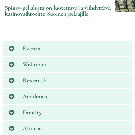
Spinsy-pelialusta on luotettava ja viihdyttävä
kasinovaihtoehto Suomen pelaajille
Events
Webinars
Research
Academic
Faculty
Alumni