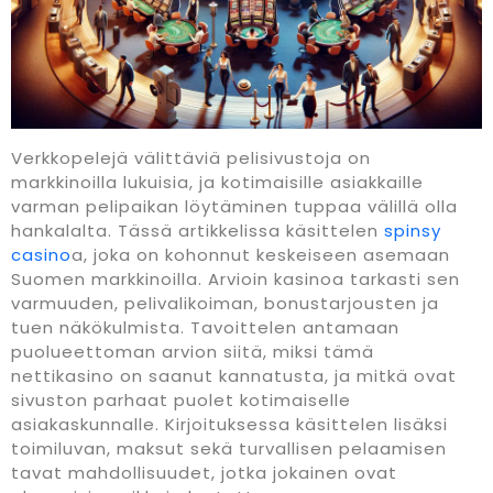
Verkkopelejä välittäviä pelisivustoja on
markkinoilla lukuisia, ja kotimaisille asiakkaille
varman pelipaikan löytäminen tuppaa välillä olla
hankalalta. Tässä artikkelissa käsittelen
spinsy
casino
a, joka on kohonnut keskeiseen asemaan
Suomen markkinoilla. Arvioin kasinoa tarkasti sen
varmuuden, pelivalikoiman, bonustarjousten ja
tuen näkökulmista. Tavoittelen antamaan
puolueettoman arvion siitä, miksi tämä
nettikasino on saanut kannatusta, ja mitkä ovat
sivuston parhaat puolet kotimaiselle
asiakaskunnalle. Kirjoituksessa käsittelen lisäksi
toimiluvan, maksut sekä turvallisen pelaamisen
tavat mahdollisuudet, jotka jokainen ovat