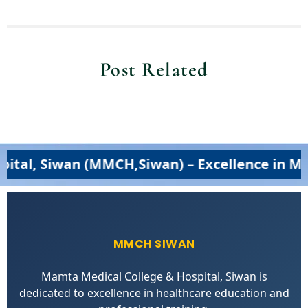
Post Related
 (MMCH,Siwan) – Excellence in Medical Educ
MMCH SIWAN
Mamta Medical College & Hospital, Siwan is
dedicated to excellence in healthcare education and