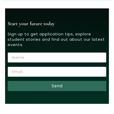
Start your future today
Sign up to get application tips, explore
student stories and find out about our latest
events.
Send