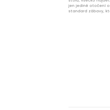
stolu, všecko najde
jen jediné otočení 
standard zábavy, kt