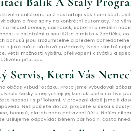
ítací Balík A Stálý Prog
ktivním balíčkem, jenž nastartuje váš herní účet. Uví
 vkladům a free spiny na konkrétní automaty. Pro věr
it na reload bonusy, cashback, sobotní a nedělní nabí
nosti s ostatními a soutěžíte o místo v žebříčku, co
ch bonusů jsou srozumitelné a předem dohledatelné. V
k a jaké máte sázkové požadavky. Naše vlastní nejvěr
ce, větší možnosti výběru, překvapení k svátku a spec
vážlivého přístupu.
ý Servis, Která Vás Nenec
orma občas vzbudí otázku. Proto jsme vybudovali záka
plynule česky a nejrychleji jej kontaktujete na živé 
žete napsat i s přílohami. V provozní době jsme k dos
ápověda. Než pošlete dotaz, projděte si sekci s čast
race, bonusů, plateb nebo potvrzení účtu. Naším cílem
se usilujeme odpovídat během pár hodin, často hned