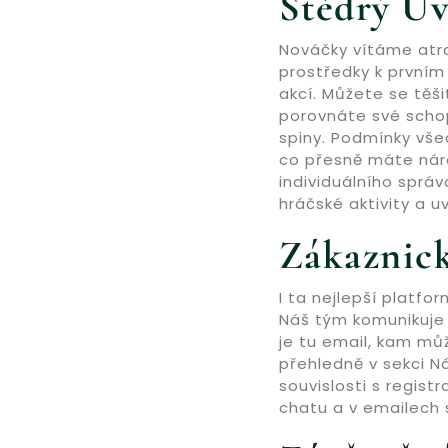
Štědrý Uv
Nováčky vítáme atra
prostředky k prvním
akcí. Můžete se těš
porovnáte své schop
spiny. Podmínky vše
co přesně máte náro
individuálního správ
hráčské aktivity a u
Zákaznick
I ta nejlepší platf
Náš tým komunikuje 
je tu email, kam mů
přehledně v sekci N
souvislosti s regist
chatu a v emailech 