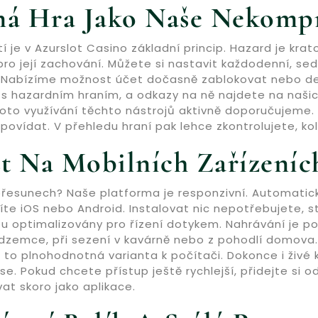
á Hra Jako Naše Nekompr
 je v Azurslot Casino základní princip. Hazard je kra
ro její zachování. Můžete si nastavit každodenní, sed
 Nabízíme možnost účet dočasně zablokovat nebo defi
s hazardním hraním, a odkazy na ně najdete na naši
to využívání těchto nástrojů aktivně doporučujeme. Při
vídat. V přehledu hraní pak lehce zkontrolujete, kolik
st Na Mobilních Zařízení
přesunech? Naše platforma je responzivní. Automati
níte iOS nebo Android. Instalovat nic nepotřebujete, s
u optimalizovány pro řízení dotykem. Nahrávání je poh
zemce, při sezení v kavárně nebo z pohodlí domova. 
 to plnohodnotná varianta k počítači. Dokonce i živé 
e. Pokud chcete přístup ještě rychlejší, přidejte si
at skoro jako aplikace.