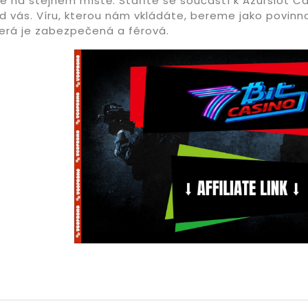
te na stejném místě. Staňte se součástí k Azurslot Ca
od vás. Víru, kterou nám vkládáte, bereme jako povinn
erá je zabezpečená a férová.