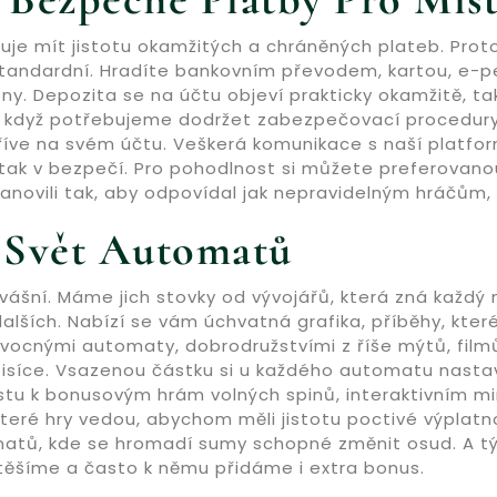
uje mít jistotu okamžitých a chráněných plateb. Pro
standardní. Hradíte bankovním převodem, kartou, e-pe
y. Depozita se na účtu objeví prakticky okamžitě, tak
i když potřebujeme dodržet zabezpečovací procedury 
jdříve na svém účtu. Veškerá komunikace s naší platfo
 tak v bezpečí. Pro pohodlnost si můžete preferovan
tanovili tak, aby odpovídal jak nepravidelným hráčům, t
 Svět Automatů
vášní. Máme jich stovky od vývojářů, která zná každý 
lších. Nabízí se vám úchvatná grafika, příběhy, které
ovocnými automaty, dobrodružstvími z říše mýtů, fi
tisíce. Vsazenou částku si u každého automatu nastav
estu k bonusovým hrám volných spinů, interaktivním 
 které hry vedou, abychom měli jistotu poctivé výpla
matů, kde se hromadí sumy schopné změnit osud. A t
 těšíme a často k němu přidáme i extra bonus.