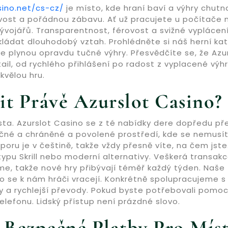
sino.net/cs-cz/
je místo, kde hraní baví a výhry chutna
livost a pořádnou zábavu. Ať už pracujete u počítače 
vývojářů. Transparentnost, férovost a svižné vypláce
kládat dlouhodobý vztah. Prohlédněte si náš herní kat
kde plynou opravdu tučné výhry. Přesvědčíte se, že Azu
ail, od rychlého přihlášení po radost z vyplacené výh
kvělou hru.
it Právě Azurslot Casino?
usta. Azurslot Casino se z té nabídky dere dopředu př
né a chráněné a povolené prostředí, kde se nemusíte
ru je v češtině, takže vždy přesně víte, na čem jste. 
typu Skrill nebo moderní alternativy. Veškerá transak
, takže nové hry přibývají téměř každý týden. Naše f
o se k nám hráči vracejí. Konkrétně spolupracujeme 
ky a rychlejší převody. Pokud byste potřebovali pomoc,
elefonu. Lidský přístup není prázdné slovo.
Bezpečné Platby Pro Mís