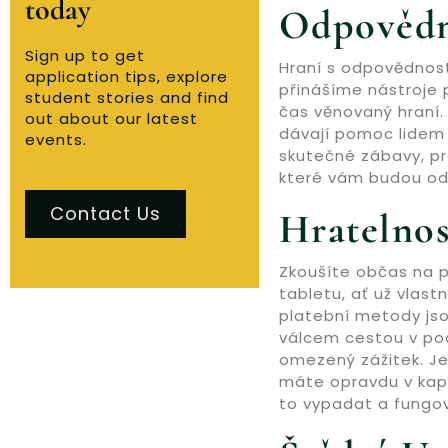
today
Odpovědn
Sign up to get
Hraní s odpovědností
application tips, explore
přinášíme nástroje p
student stories and find
čas věnovaný hraní.
out about our latest
dávají pomoc lidem 
events.
skutečné zábavy, pro
které vám budou odpo
Contact Us
Hratelno
Zkoušíte občas na 
tabletu, ať už vlast
platební metody jso
válcem cestou v pod
omezený zážitek. Je
máte opravdu v kaps
to vypadat a fungov