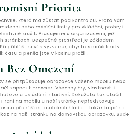
omisní Priorita
tochvíle, která má zůstat pod kontrolou. Proto vám
midenní nebo měsíční limity pro vkládání, prohry i
nitivně zrušit. Pracujeme s organizacemi, jež
ch stránkách. Bezpečné prostředí je základem
 přihlášení vás vyzveme, abyste si určili limity,
 času a peněz jste v kasinu prožili.
ch Bez Omezení
cky se přizpůsobuje obrazovce vašeho mobilu nebo
tačí zapnout browser. Všechny hry, vlastnosti i
otové a ovládání intuitivní. Dokážete tak otočit
Hraní na mobilu u naší stránky nepředstavuje
kasino přenáší na mobilech hladce, takže krupiéra
 odkaz na naši stránku na domovskou obrazovku. Bude