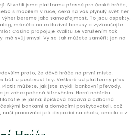
jí. Stvořili jsme platformu přesně pro české hráče,
nebo s mobilem v ruce, čeká na vás plynulý svět her
ní výher bereme jako samozřejmost. To jsou aspekty,
alog, mrkněte na exkluzivní bonusy a vyzkoušejte
rslot Casino propojuje kvalitu se vzrušením tak
ry, má svůj smysl. Vy se tak můžete zaměřit jen na
edevším proto, že dává hráče na první místo.
 bát o poctivost hry. Veškeré od platformy přes
Platit můžete, jak jste zvyklí: bankovní převody,
ce je zabezpečená šifrováním. Herní nabídku
ilozofie je jasná: špičková zábava a odborná
s českými bankami a domácími poskytovateli, což
 naši pracovníci je k dispozici na chatu, emailu a v
tní Hráče