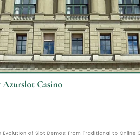
v Azurslot Casino