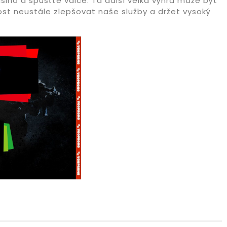
sino a spusťte válce. Ta další velká výhra může být
ost neustále zlepšovat naše služby a držet vysoký