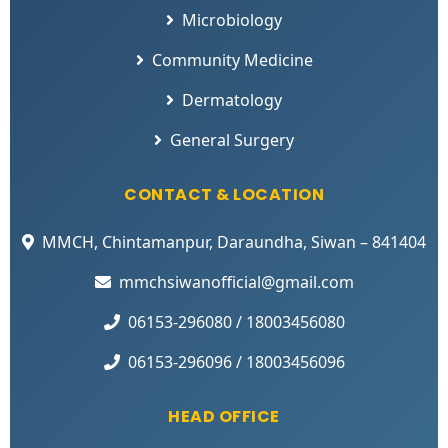
Microbiology
Community Medicine
Dermatology
General Surgery
CONTACT & LOCATION
MMCH, Chintamanpur, Daraundha, Siwan – 841404
mmchsiwanofficial@gmail.com
06153-296080 / 18003456080
06153-296096 / 18003456096
HEAD OFFICE