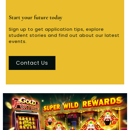
Start your future today
Sign up to get application tips, explore
student stories and find out about our latest
events.
Contact Us