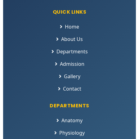
QUICK LINKS
Home
About Us
Departments
Admission
Gallery
Contact
DEPARTMENTS
Anatomy
Physiology