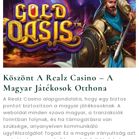
Köszönt A Realz Casino – A
Magyar Játékosok Otthona
A Realz Casino alapgondolata, hogy egy biztos
pontot biztosítson a magyar játékosoknak. A
weboldal minden szava magyar, a tranzakciók
forintban folynak, és ha támogatásra van
szüksége, anyanyelven kommunikáló
ügyfélszolgálat fogad. Ez a magyar irányultság azt