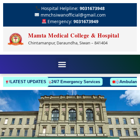
Hospital Helpline:
9031673948
mmchsiwanofficial@gmail.com
Emergency:
9031673949
Mamta Medical College & Hospital
Chintamanpur, Daraundha, Siwan – 841404
LATEST UPDATES
24/7 Emergency Services
Ambulance Alwa