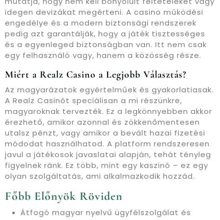
mutatja, hogy nem kell bonyolult feltételeket vagy
idegen devizákat megérteni. A casino működési
engedélye és a modern biztonsági rendszerek
pedig azt garantálják, hogy a játék tisztességes
és a egyenleged biztonságban van. Itt nem csak
egy felhasználó vagy, hanem a közösség része.
Miért a Realz Casino a Legjobb Választás?
Az magyarázatok egyértelműek és gyakorlatiasak.
A Realz Casinót speciálisan a mi részünkre,
magyaroknak tervezték. Ez a legkönnyebben akkor
érezhető, amikor azonnal és zökkenőmentesen
utalsz pénzt, vagy amikor a bevált hazai fizetési
módodat használhatod. A platform rendszeresen
javul a játékosok javaslatai alapján, tehát tényleg
figyelnek ránk. Ez több, mint egy kaszinó – ez egy
olyan szolgáltatás, ami alkalmazkodik hozzád.
Főbb Előnyök Röviden
Átfogó magyar nyelvű ügyfélszolgálat és