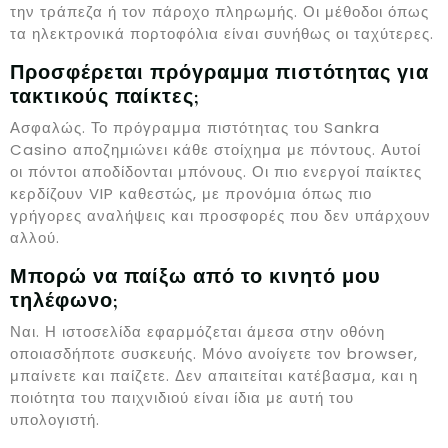
την τράπεζα ή τον πάροχο πληρωμής. Οι μέθοδοι όπως
τα ηλεκτρονικά πορτοφόλια είναι συνήθως οι ταχύτερες.
Προσφέρεται πρόγραμμα πιστότητας για
τακτικούς παίκτες;
Ασφαλώς. Το πρόγραμμα πιστότητας του Sankra
Casino αποζημιώνει κάθε στοίχημα με πόντους. Αυτοί
οι πόντοι αποδίδονται μπόνους. Οι πιο ενεργοί παίκτες
κερδίζουν VIP καθεστώς, με προνόμια όπως πιο
γρήγορες αναλήψεις και προσφορές που δεν υπάρχουν
αλλού.
Μπορώ να παίξω από το κινητό μου
τηλέφωνο;
Ναι. Η ιστοσελίδα εφαρμόζεται άμεσα στην οθόνη
οποιασδήποτε συσκευής. Μόνο ανοίγετε τον browser,
μπαίνετε και παίζετε. Δεν απαιτείται κατέβασμα, και η
ποιότητα του παιχνιδιού είναι ίδια με αυτή του
υπολογιστή.