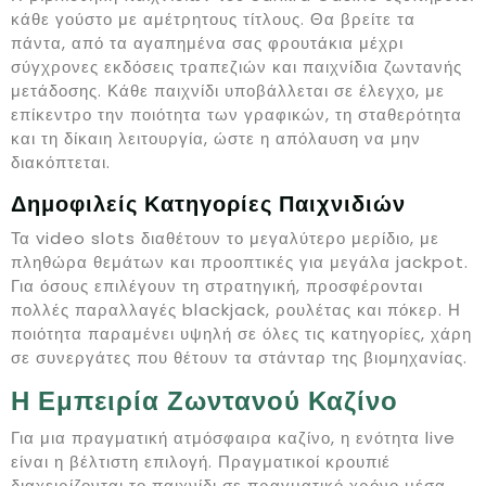
κάθε γούστο με αμέτρητους τίτλους. Θα βρείτε τα
πάντα, από τα αγαπημένα σας φρουτάκια μέχρι
σύγχρονες εκδόσεις τραπεζιών και παιχνίδια ζωντανής
μετάδοσης. Κάθε παιχνίδι υποβάλλεται σε έλεγχο, με
επίκεντρο την ποιότητα των γραφικών, τη σταθερότητα
και τη δίκαιη λειτουργία, ώστε η απόλαυση να μην
διακόπτεται.
Δημοφιλείς Κατηγορίες Παιχνιδιών
Τα video slots διαθέτουν το μεγαλύτερο μερίδιο, με
πληθώρα θεμάτων και προοπτικές για μεγάλα jackpot.
Για όσους επιλέγουν τη στρατηγική, προσφέρονται
πολλές παραλλαγές blackjack, ρουλέτας και πόκερ. Η
ποιότητα παραμένει υψηλή σε όλες τις κατηγορίες, χάρη
σε συνεργάτες που θέτουν τα στάνταρ της βιομηχανίας.
Η Εμπειρία Ζωντανού Καζίνο
Για μια πραγματική ατμόσφαιρα καζίνο, η ενότητα live
είναι η βέλτιστη επιλογή. Πραγματικοί κρουπιέ
διαχειρίζονται το παιχνίδι σε πραγματικό χρόνο μέσα