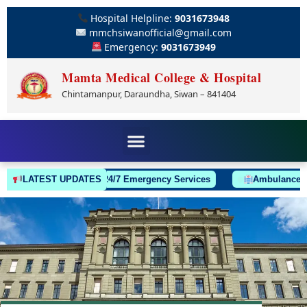
Hospital Helpline:
9031673948
mmchsiwanofficial@gmail.com
Emergency:
9031673949
Mamta Medical College & Hospital
Chintamanpur, Daraundha, Siwan – 841404
LATEST UPDATES
24/7 Emergency Services
Ambulance Always 