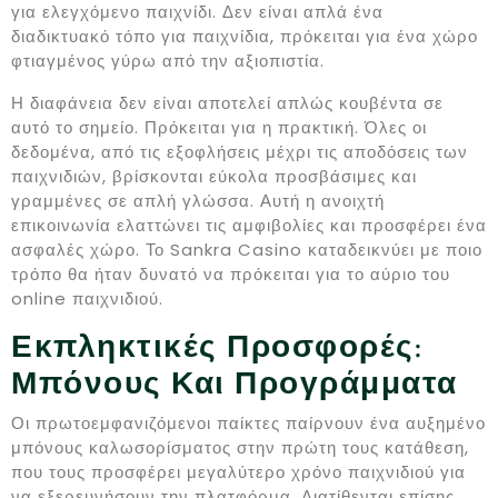
για ελεγχόμενο παιχνίδι. Δεν είναι απλά ένα
διαδικτυακό τόπο για παιχνίδια, πρόκειται για ένα χώρο
φτιαγμένος γύρω από την αξιοπιστία.
Η διαφάνεια δεν είναι αποτελεί απλώς κουβέντα σε
αυτό το σημείο. Πρόκειται για η πρακτική. Όλες οι
δεδομένα, από τις εξοφλήσεις μέχρι τις αποδόσεις των
παιχνιδιών, βρίσκονται εύκολα προσβάσιμες και
γραμμένες σε απλή γλώσσα. Αυτή η ανοιχτή
επικοινωνία ελαττώνει τις αμφιβολίες και προσφέρει ένα
ασφαλές χώρο. Το Sankra Casino καταδεικνύει με ποιο
τρόπο θα ήταν δυνατό να πρόκειται για το αύριο του
online παιχνιδιού.
Εκπληκτικές Προσφορές:
Μπόνους Και Προγράμματα
Οι πρωτοεμφανιζόμενοι παίκτες παίρνουν ένα αυξημένο
μπόνους καλωσορίσματος στην πρώτη τους κατάθεση,
που τους προσφέρει μεγαλύτερο χρόνο παιχνιδιού για
να εξερευνήσουν την πλατφόρμα. Διατίθενται επίσης