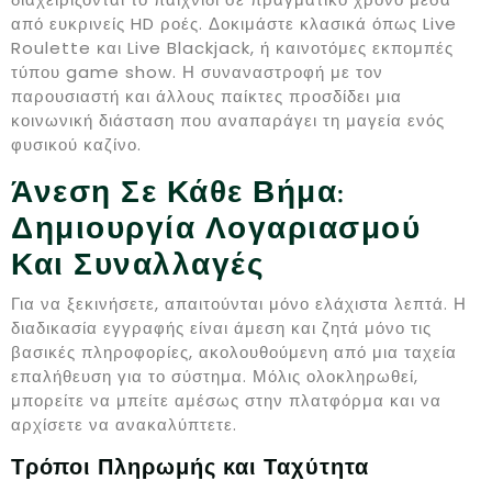
από ευκρινείς HD ροές. Δοκιμάστε κλασικά όπως Live
Roulette και Live Blackjack, ή καινοτόμες εκπομπές
τύπου game show. Η συναναστροφή με τον
παρουσιαστή και άλλους παίκτες προσδίδει μια
κοινωνική διάσταση που αναπαράγει τη μαγεία ενός
φυσικού καζίνο.
Άνεση Σε Κάθε Βήμα:
Δημιουργία Λογαριασμού
Και Συναλλαγές
Για να ξεκινήσετε, απαιτούνται μόνο ελάχιστα λεπτά. Η
διαδικασία εγγραφής είναι άμεση και ζητά μόνο τις
βασικές πληροφορίες, ακολουθούμενη από μια ταχεία
επαλήθευση για το σύστημα. Μόλις ολοκληρωθεί,
μπορείτε να μπείτε αμέσως στην πλατφόρμα και να
αρχίσετε να ανακαλύπτετε.
Τρόποι Πληρωμής και Ταχύτητα