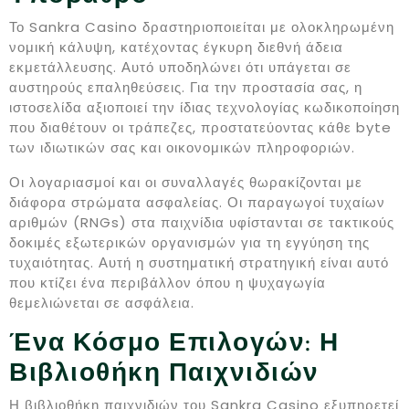
Το Sankra Casino δραστηριοποιείται με ολοκληρωμένη
νομική κάλυψη, κατέχοντας έγκυρη διεθνή άδεια
εκμετάλλευσης. Αυτό υποδηλώνει ότι υπάγεται σε
αυστηρούς επαληθεύσεις. Για την προστασία σας, η
ιστοσελίδα αξιοποιεί την ίδιας τεχνολογίας κωδικοποίηση
που διαθέτουν οι τράπεζες, προστατεύοντας κάθε byte
των ιδιωτικών σας και οικονομικών πληροφοριών.
Οι λογαριασμοί και οι συναλλαγές θωρακίζονται με
διάφορα στρώματα ασφαλείας. Οι παραγωγοί τυχαίων
αριθμών (RNGs) στα παιχνίδια υφίστανται σε τακτικούς
δοκιμές εξωτερικών οργανισμών για τη εγγύηση της
τυχαιότητας. Αυτή η συστηματική στρατηγική είναι αυτό
που κτίζει ένα περιβάλλον όπου η ψυχαγωγία
θεμελιώνεται σε ασφάλεια.
Ένα Κόσμο Επιλογών: Η
Βιβλιοθήκη Παιχνιδιών
Η βιβλιοθήκη παιχνιδιών του Sankra Casino εξυπηρετεί