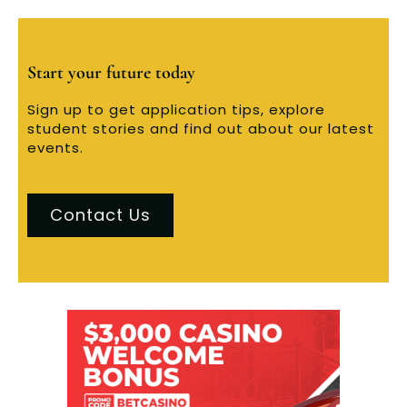
Start your future today
Sign up to get application tips, explore
student stories and find out about our latest
events.
Contact Us