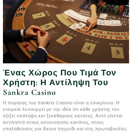
Ένας Χώρος Που Τιμά Τον
Χρήστη: Η Αντίληψη Του
Sankra Casino
Η πυρήνας του Sankra Casino είναι η ειλικρίνεια. Η
εταιρεία λειτουργεί με την ιδέα ότι κάθε χρήστης του
αξίζει υπόληψη και ξεκάθαρους κανόνες. Αυτό γίνεται
αντιληπτό στους κατανοητούς κανόνες, στους
επαληθεύσεις για δίκαιο παιχνίδι και στις πρωτοβουλίες