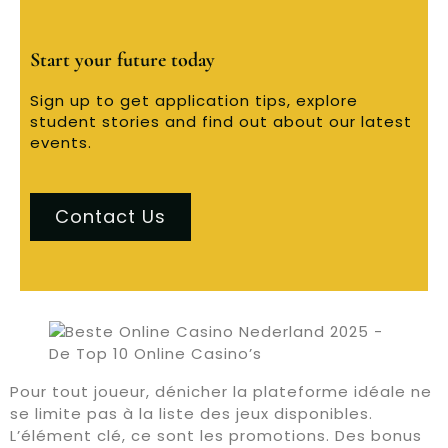
Start your future today
Sign up to get application tips, explore
student stories and find out about our latest
events.
Contact Us
Pour tout joueur, dénicher la plateforme idéale ne
se limite pas à la liste des jeux disponibles.
L’élément clé, ce sont les promotions. Des bonus