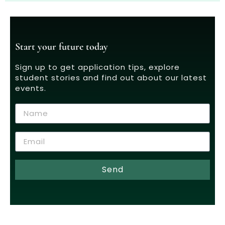
Start your future today
Sign up to get application tips, explore
student stories and find out about our latest
events.
Send