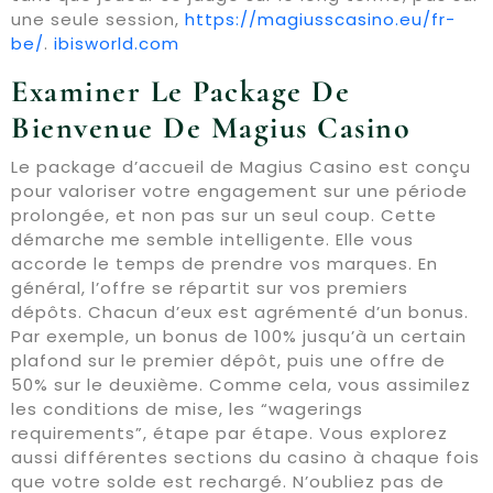
une seule session,
https://magiusscasino.eu/fr-
be/
.
ibisworld.com
Examiner Le Package De
Bienvenue De Magius Casino
Le package d’accueil de Magius Casino est conçu
pour valoriser votre engagement sur une période
prolongée, et non pas sur un seul coup. Cette
démarche me semble intelligente. Elle vous
accorde le temps de prendre vos marques. En
général, l’offre se répartit sur vos premiers
dépôts. Chacun d’eux est agrémenté d’un bonus.
Par exemple, un bonus de 100% jusqu’à un certain
plafond sur le premier dépôt, puis une offre de
50% sur le deuxième. Comme cela, vous assimilez
les conditions de mise, les “wagerings
requirements”, étape par étape. Vous explorez
aussi différentes sections du casino à chaque fois
que votre solde est rechargé. N’oubliez pas de