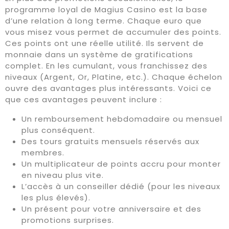
programme loyal de Magius Casino est la base
d’une relation à long terme. Chaque euro que
vous misez vous permet de accumuler des points.
Ces points ont une réelle utilité. Ils servent de
monnaie dans un système de gratifications
complet. En les cumulant, vous franchissez des
niveaux (Argent, Or, Platine, etc.). Chaque échelon
ouvre des avantages plus intéressants. Voici ce
que ces avantages peuvent inclure :
Un remboursement hebdomadaire ou mensuel
plus conséquent.
Des tours gratuits mensuels réservés aux
membres.
Un multiplicateur de points accru pour monter
en niveau plus vite.
L’accès à un conseiller dédié (pour les niveaux
les plus élevés).
Un présent pour votre anniversaire et des
promotions surprises.