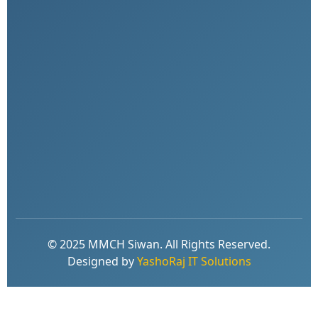
© 2025 MMCH Siwan. All Rights Reserved.
Designed by
YashoRaj IT Solutions