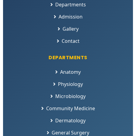
Departments
Admission
Gallery
Contact
DEPARTMENTS
Anatomy
Physiology
Microbiology
Community Medicine
Dermatology
General Surgery