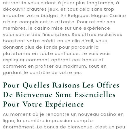
attractifs vous aident à jouer plus longtemps, à
découvrir d’autres jeux, et tout cela sans trop
impacter votre budget. En Belgique, Magius Casino
a bien compris cette attente. Pour retenir ses
membres, le casino mise sur une expérience
valorisante dès l’inscription. Ses offres exclusives
boostent votre crédit en un clin d’œil, vous
donnant plus de fonds pour parcourir la
plateforme en toute confiance. Je vais vous
expliquer comment opèrent ces bonus et
comment en profiter au maximum, tout en
gardant le contrôle de votre jeu.
Pour Quelles Raisons Les Offres
De Bienvenue Sont Essentielles
Pour Votre Expérience
Au moment où je rencontre un nouveau casino en
ligne, la première impression compte
énormément. Le bonus de bienvenue, c’est un peu