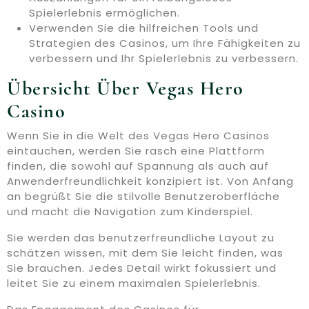
Spielerlebnis ermöglichen.
Verwenden Sie die hilfreichen Tools und
Strategien des Casinos, um Ihre Fähigkeiten zu
verbessern und Ihr Spielerlebnis zu verbessern.
Übersicht Über Vegas Hero
Casino
Wenn Sie in die Welt des Vegas Hero Casinos
eintauchen, werden Sie rasch eine Plattform
finden, die sowohl auf Spannung als auch auf
Anwenderfreundlichkeit konzipiert ist. Von Anfang
an begrüßt Sie die stilvolle Benutzeroberfläche
und macht die Navigation zum Kinderspiel.
Sie werden das benutzerfreundliche Layout zu
schätzen wissen, mit dem Sie leicht finden, was
Sie brauchen. Jedes Detail wirkt fokussiert und
leitet Sie zu einem maximalen Spielerlebnis.