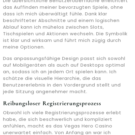
Die übersichtliche Benutzeroberfläche erleichtert
das Auffinden meiner bevorzugten Spiele, ohne
dass ich mich überwältigt fühle. Dank klar
beschrifteter Abschnitte und einem logischen
Ablauf kann ich mühelos zwischen Slots,
Tischspielen und Aktionen wechseln. Die Symbolik
ist klar und wirksam und führt mich zügig durch
meine Optionen.
Das anpassungsfähige Design passt sich sowohl
auf Mobilgeräten als auch auf Desktops optimal
an, sodass ich an jedem Ort spielen kann. Ich
schätze die visuelle Hierarchie, die das
Benutzererlebnis in den Vordergrund stellt und
jede Sitzung angenehmer macht.
Reibungsloser Registrierungsprozess
Obwohl ich viele Registrierungsprozesse erlebt
habe, die sich beschwerlich und kompliziert
anfühlen, macht es das Vegas Hero Casino
unerwartet einfach. Von Anfang an war ich