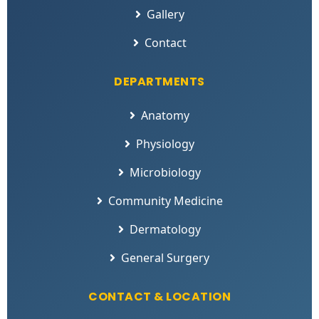
Gallery
Contact
DEPARTMENTS
Anatomy
Physiology
Microbiology
Community Medicine
Dermatology
General Surgery
CONTACT & LOCATION