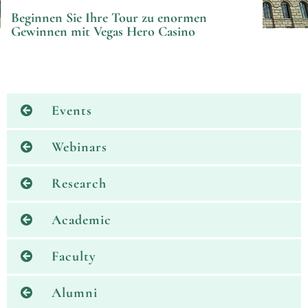
Beginnen Sie Ihre Tour zu enormen
Gewinnen mit Vegas Hero Casino
Events
Webinars
Research
Academic
Faculty
Alumni