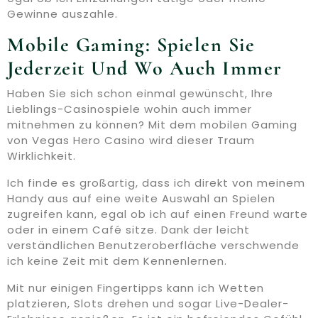
Gewinne auszahle.
Mobile Gaming: Spielen Sie
Jederzeit Und Wo Auch Immer
Haben Sie sich schon einmal gewünscht, Ihre
Lieblings-Casinospiele wohin auch immer
mitnehmen zu können? Mit dem mobilen Gaming
von Vegas Hero Casino wird dieser Traum
Wirklichkeit.
Ich finde es großartig, dass ich direkt von meinem
Handy aus auf eine weite Auswahl an Spielen
zugreifen kann, egal ob ich auf einen Freund warte
oder in einem Café sitze. Dank der leicht
verständlichen Benutzeroberfläche verschwende
ich keine Zeit mit dem Kennenlernen.
Mit nur einigen Fingertipps kann ich Wetten
platzieren, Slots drehen und sogar Live-Dealer-