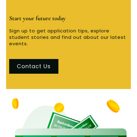
Start your future today
Sign up to get application tips, explore
student stories and find out about our latest
events.
Contact Us