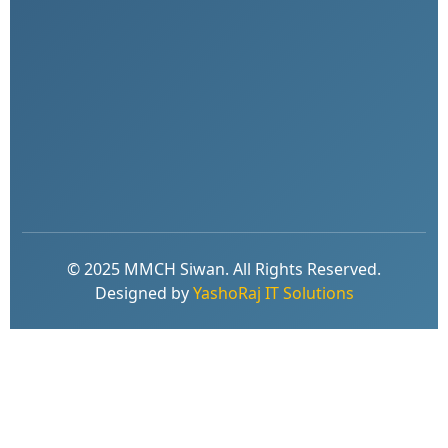
© 2025 MMCH Siwan. All Rights Reserved.
Designed by
YashoRaj IT Solutions