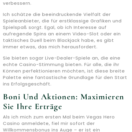
verbessern.
Ich schätze die beeindruckende Vielfalt der
Spieleanbieter, die für erstklassige Grafiken und
Spielspaß sorgt. Egal, ob ich Interesse auf
aufregende Spins an einem Video-Slot oder ein
taktisches Duell beim Blackjack habe, es gibt
immer etwas, das mich herausfordert.
Sie bieten sogar Live-Dealer-Spiele an, die eine
echte Casino-Stimmung bieten. Für alle, die ihr
Können perfektionieren möchten, ist diese breite
Palette eine fantastische Grundlage für den Start
ins Erfolgsgeschäft.
Boni Und Aktionen: Maximieren
Sie Ihre Erträge
Als ich mich zum ersten Mal beim Vegas Hero
Casino anmeldete, fiel mir sofort der
Willkommensbonus ins Auge – er ist ein