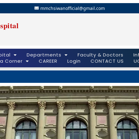
mmchsiwanofficial@gmail.com
spital
ital
Departments
Faculty & Doctors
In
a Corner
CAREER
Login
CONTACT US
U