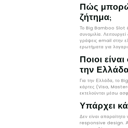
Πώς μπορώ
ζήτημα;
Το Big Bamboo Slot έ
συνομιλία. Λειτουργεί
γράψεις email στην ε
ερωτήματα για λογαρια
Ποιοι είνα
την Ελλάδα
Για την Ελλάδα, το B
κάρτες (Visa, Master
εκτελούνται μέσω ασφ
Υπάρχει κά
Δεν είναι απαραίτητο
responsive design. Α