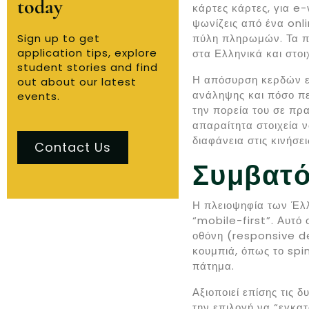
today
κάρτες κάρτες, για e-
ψωνίζεις από ένα onl
πύλη πληρωμών. Τα πο
Sign up to get
application tips, explore
στα Ελληνικά και στοι
student stories and find
Η απόσυρση κερδών εί
out about our latest
ανάληψης και πόσο πε
events.
την πορεία του σε πρα
απαραίτητα στοιχεία ν
διαφάνεια στις κινήσε
Contact Us
Συμβατό
Η πλειοψηφία των Έλλ
“mobile-first”. Αυτό 
οθόνη (responsive des
κουμπιά, όπως το spin
πάτημα.
Αξιοποιεί επίσης τις
την επιλογή να “εγκα