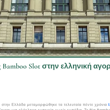
g Bamboo Slot στην ελληνική αγο
 στην Ελλάδα μεταμορφώθηκε τα τελευταία πέντε χρόνια
ζονται μια ολόκληρη εμπειρία χωρίς εμπόδια. Το Big Bamb