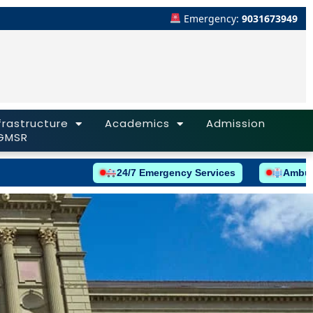
Emergency:
9031673949
frastructure
Academics
Admission
GMSR
24/7 Emergency Services
Ambulance Always