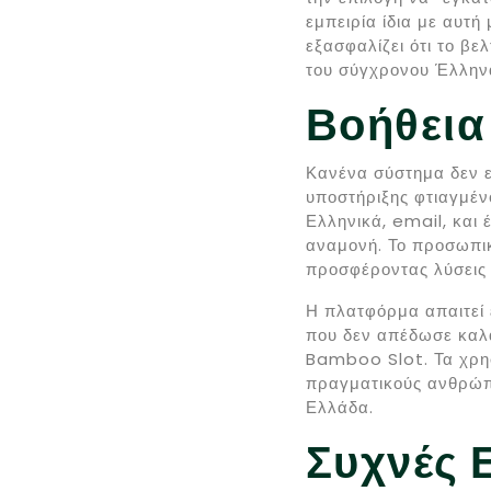
εμπειρία ίδια με αυτή
εξασφαλίζει ότι το βε
του σύγχρονου Έλληνα 
Βοήθεια
Κανένα σύστημα δεν ε
υποστήριξης φτιαγμέν
Ελληνικά, email, και 
αναμονή. Το προσωπικ
προσφέροντας λύσεις χ
Η πλατφόρμα απαιτεί ε
που δεν απέδωσε καλά
Bamboo Slot. Τα χρησ
πραγματικούς ανθρώπο
Ελλάδα.
Συχνές 