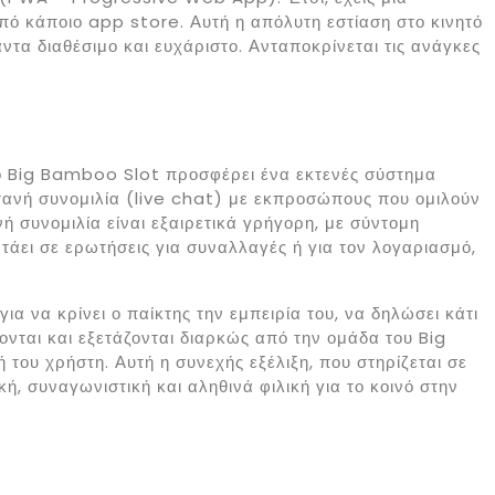
από κάποιο app store. Αυτή η απόλυτη εστίαση στο κινητό
ντα διαθέσιμο και ευχάριστο. Ανταποκρίνεται τις ανάγκες
το Big Bamboo Slot προσφέρει ένα εκτενές σύστημα
τανή συνομιλία (live chat) με εκπροσώπους που ομιλούν
ή συνομιλία είναι εξαιρετικά γρήγορη, με σύντομη
τάει σε ερωτήσεις για συναλλαγές ή για τον λογαριασμό,
 να κρίνει ο παίκτης την εμπειρία του, να δηλώσει κάτι
νται και εξετάζονται διαρκώς από την ομάδα του Big
του χρήστη. Αυτή η συνεχής εξέλιξη, που στηρίζεται σε
, συναγωνιστική και αληθινά φιλική για το κοινό στην