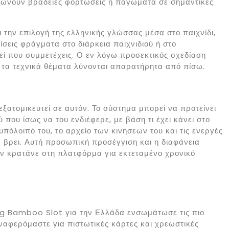
βιώνουν βραδείες φορτώσεις ή παγώματα σε σημαντικές
ι την επιλογή της ελληνικής γλώσσας μέσα στο παιχνίδι,
ίσεις φράγματα στο διάρκεια παιχνιδιού ή στο
εί που συμμετέχεις. Ο εν λόγω προσεκτικός σχεδίαση
λα τα τεχνικά θέματα λύνονται απαρατήρητα από πίσω.
εξατομικευτεί σε αυτόν. Το σύστημα μπορεί να προτείνει
 που ίσως να του ενδιέφερε, με βάση τι έχει κάνει στο
πόλοιπό του, το αρχείο των κινήσεων του και τις ενεργές
τα βρει. Αυτή προσωπική προσέγγιση και η διαφάνεια
τον κρατάνε στη πλατφόρμα για εκτεταμένο χρονικό
 Big Bamboo Slot για την Ελλάδα ενσωμάτωσε τις πιο
ναφερόμαστε για πιστωτικές κάρτες και χρεωστικές