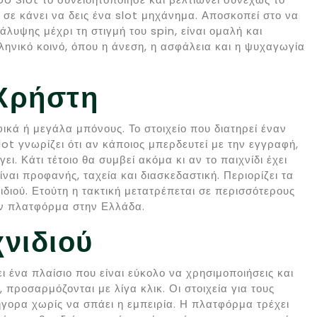
α σε κάνει να δεις ένα slot μηχάνημα. Αποσκοπεί στο να
λυψης μέχρι τη στιγμή του spin, είναι ομαλή και
λληνικό κοινό, όπου η άνεση, η ασφάλεια και η ψυχαγωγία
 Χρήστη
ικά ή μεγάλα μπόνους. Το στοιχείο που διατηρεί έναν
ot γνωρίζει ότι αν κάποιος μπερδευτεί με την εγγραφή,
. Κάτι τέτοιο θα συμβεί ακόμα κι αν το παιχνίδι έχει
ίναι προφανής, ταχεία και διασκεδαστική. Περιορίζει τα
ιδιού. Ετούτη η τακτική μετατρέπεται σε περισσότερους
την πλατφόρμα στην Ελλάδα.
νιδιού
ει ένα πλαίσιο που είναι εύκολο να χρησιμοποιήσεις και
 προσαρμόζονται με λίγα κλικ. Οι στοιχεία για τους
ήγορα χωρίς να σπάει η εμπειρία. Η πλατφόρμα τρέχει