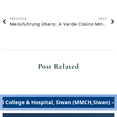
PREVIOUS
NEXT
Menüführung Überarbeitet: Spinsy Casino verbessert Design für Belgien
A Verde Casino Minden Nap Kedvezményezi Magyarország Minden Játékosát
Post Related
 & Hospital, Siwan (MMCH,Siwan) – Excellen