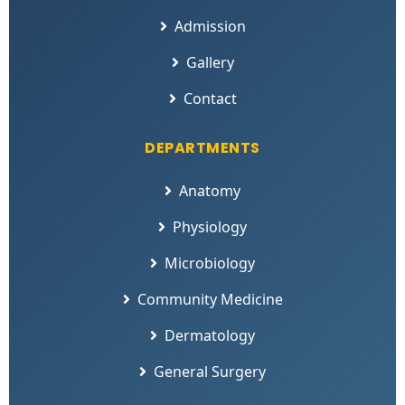
Admission
Gallery
Contact
DEPARTMENTS
Anatomy
Physiology
Microbiology
Community Medicine
Dermatology
General Surgery