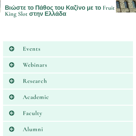
Βιώστε το Πάθος του Καζίνο με το Fruit
King Slot στην Ελλάδα
Events
Webinars
Research
Academic
Faculty
Alumni