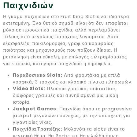
Παιχνιδιών
Η γκάμα παιχνιδιών στο Fruit King Slot είναι ιδιαίτερα
εκτεταμένη. Ένα θετικό σημάδι είναι ότι δεν επαφίεται
μόνο σε προσωπικά παιχνίδια, αλλά περιλαμβάνει
τίτλους από μεγάλους παρόχους λογισμικού. Αυτό
εξασφαλίζει ποικιλομορφία, γραφικά κορυφαίας
ποιότητας και μηχανισμούς που παίζουν δίκαια. Η
μετακίνηση είναι εύκολη, με επιλογές φιλτραρίσματος
για εταιρεία, κατηγορία παιχνιδιού ή δημοφιλία.
Παραδοσιακά Slots:
Λιτά φρουτάκια με απλά
γραφικά, 3 τροχούς και κλασικό πίνακα πληρωμών.
Video Slots:
Πλούσια γραφικά, animation,
διάφορες γραμμές και συνηθισμένα μια μικρή
ιστορία.
Jackpot Games:
Παιχνίδια όπου το progressive
jackpot μεγαλώνει συνεχώς, με την υπόσχεση για
γιγαντιαίες νίκες.
Παιχνίδια Τραπέζης:
Μολονότι τα slots είναι το
κεντρικό θέμα, θα βρείτε και θεμελιώδη όπως