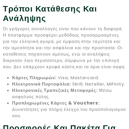
Τρόποι Κατάθεσης Και
Ανάληψης
Οι γρήγορες συναλλαγές είναι που κάνουν τη διαφορά.
Η πλατφόρμα προσφέρει μεθόδους προσαρμοσμένες
για την ελληνική αγορά, με έμφαση στην ταχύτητα και
την αμεσότητα και την ασφάλεια και την προστασία. Οι
καταθέσεις πηγαίνουν αμέσως, ενώ οι αναλήψεις
διαρκούν λίγο περισσότερο, σύμφωνα με την επιλογή
σου. Δεν υπάρχουν κρυφά κόστη και τα όρια είναι σαφή.
Κάρτες Πληρωμών:
Visa, Mastercard.
Ηλεκτρονικά Πορτοφόλια:
Skrill, Neteller, MiFinity.
Ηλεκτρονικές Τραπεζικές Μεταφορές:
Μέσω
ασφαλούς πύλης.
Προπληρωμένες Κάρτες & Vouchers:
Δυνατότητες για πλήρη έλεγχο του προϋπολογισμού
σου.
Προσφορές Και Πακέτα Για