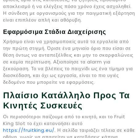
αποκλεισμό ή να ελέγξεις πόσο χρόνο έχεις ασχοληθεί.
Η σύνδεση με οργανισμούς για την παιγματική εξάρτηση
είναι επιπλέον απλή και αθόρυβη.
Εφαρμόσιμα Στάδια Διαχείρισης
Χρήσιμο είναι να χρησιμοποιείς αυτά τα εργαλεία από
την πρώτη στιγμή. Όρισε ένα μηνιαίο όριο που είσαι σε
θέση όντως να ανταπεξέλθεις και μην το σκαρφαλώνεις
σε καμία περίπτωση. Αξιοποίησε τα alarm για
ξεκούραση. Το να βλέπεις το παιχνίδι ως ένα τίμημα για
διασκέδαση, και όχι ως εργασία, είναι το πιο υγιές
δεδομένο που μπορείτε να εφαρμόσεις.
Πλαίσιο Κατάλληλο Προς Τα
Κινητές Συσκευές
Οι περισσότεροι παίζουμε από το κινητό, και το Fruit
King Slot το έχει κατανοήσει αυτό
https://fruitking.eu/
. Η σελίδα ταιριάζει τέλεια σε κάθε
οθόνη, χωρίς να απαιτείται να κατεβάσεις κάποια