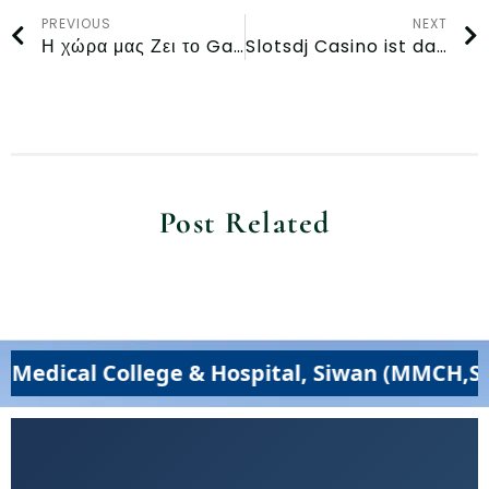
PREVIOUS
NEXT
Η χώρα μας Ζει το Gaming του Μέλλοντος με το Bandit Megaways Slot
Slotsdj Casino ist das führende Casino für deutsche Spieler heute
Post Related
College & Hospital, Siwan (MMCH,Siwan) – Ex