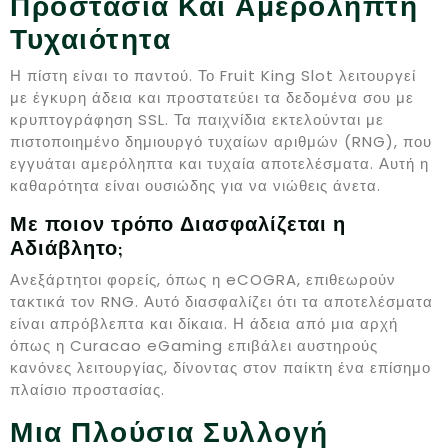
Προστασία Και Αμερόληπτη
Τυχαιότητα
Η πίστη είναι το παντού. Το Fruit King Slot λειτουργεί
με έγκυρη άδεια και προστατεύει τα δεδομένα σου με
κρυπτογράφηση SSL. Τα παιχνίδια εκτελούνται με
πιστοποιημένο δημιουργό τυχαίων αριθμών (RNG), που
εγγυάται αμερόληπτα και τυχαία αποτελέσματα. Αυτή η
καθαρότητα είναι ουσιώδης για να νιώθεις άνετα.
Με ποιον τρόπο Διασφαλίζεται η
Αδιάβλητο;
Ανεξάρτητοι φορείς, όπως η eCOGRA, επιθεωρούν
τακτικά τον RNG. Αυτό διασφαλίζει ότι τα αποτελέσματα
είναι απρόβλεπτα και δίκαια. Η άδεια από μια αρχή
όπως η Curacao eGaming επιβάλει αυστηρούς
κανόνες λειτουργίας, δίνοντας στον παίκτη ένα επίσημο
πλαίσιο προστασίας.
Μια Πλούσια Συλλογή