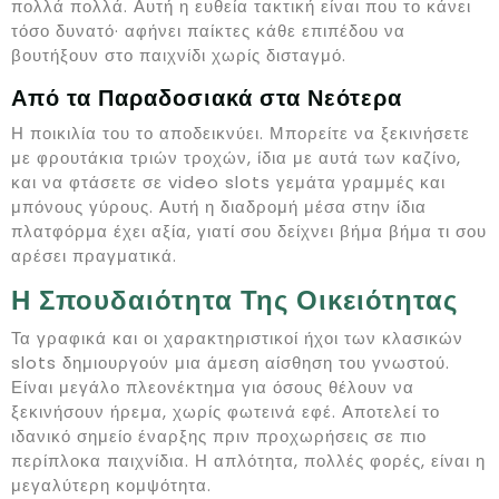
πολλά πολλά. Αυτή η ευθεία τακτική είναι που το κάνει
τόσο δυνατό· αφήνει παίκτες κάθε επιπέδου να
βουτήξουν στο παιχνίδι χωρίς δισταγμό.
Από τα Παραδοσιακά στα Νεότερα
Η ποικιλία του το αποδεικνύει. Μπορείτε να ξεκινήσετε
με φρουτάκια τριών τροχών, ίδια με αυτά των καζίνο,
και να φτάσετε σε video slots γεμάτα γραμμές και
μπόνους γύρους. Αυτή η διαδρομή μέσα στην ίδια
πλατφόρμα έχει αξία, γιατί σου δείχνει βήμα βήμα τι σου
αρέσει πραγματικά.
Η Σπουδαιότητα Της Οικειότητας
Τα γραφικά και οι χαρακτηριστικοί ήχοι των κλασικών
slots δημιουργούν μια άμεση αίσθηση του γνωστού.
Είναι μεγάλο πλεονέκτημα για όσους θέλουν να
ξεκινήσουν ήρεμα, χωρίς φωτεινά εφέ. Αποτελεί το
ιδανικό σημείο έναρξης πριν προχωρήσεις σε πιο
περίπλοκα παιχνίδια. Η απλότητα, πολλές φορές, είναι η
μεγαλύτερη κομψότητα.