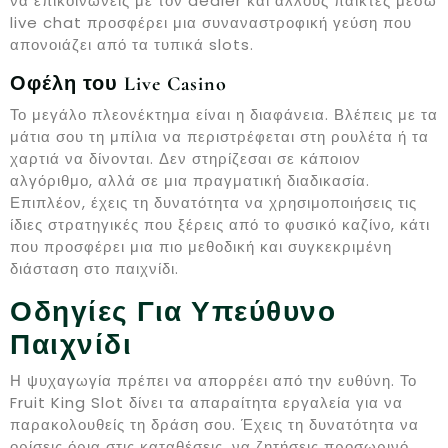
να επικοινωνείς με τον dealer και άλλους παίκτες μέσω
live chat προσφέρει μια συναναστροφική γεύση που
απονοιάζει από τα τυπικά slots.
Οφέλη του Live Casino
Το μεγάλο πλεονέκτημα είναι η διαφάνεια. Βλέπεις με τα
μάτια σου τη μπίλια να περιστρέφεται στη ρουλέτα ή τα
χαρτιά να δίνονται. Δεν στηρίζεσαι σε κάποιον
αλγόριθμο, αλλά σε μια πραγματική διαδικασία.
Επιπλέον, έχεις τη δυνατότητα να χρησιμοποιήσεις τις
ίδιες στρατηγικές που ξέρεις από το φυσικό καζίνο, κάτι
που προσφέρει μια πιο μεθοδική και συγκεκριμένη
διάσταση στο παιχνίδι.
Οδηγίες Για Υπεύθυνο
Παιχνίδι
Η ψυχαγωγία πρέπει να απορρέει από την ευθύνη. Το
Fruit King Slot δίνει τα απαραίτητα εργαλεία για να
παρακολουθείς τη δράση σου. Έχεις τη δυνατότητα να
ορίσεις όρια στις καταθέσεις, να ζητήσεις προσωρινό