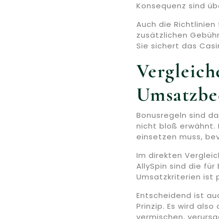
Konsequenz sind ü
Auch die Richtlinien
zusätzlichen Gebühr
Sie sichert das Cas
Vergleic
Umsatzbe
Bonusregeln sind das
nicht bloß erwähnt. 
einsetzen muss, bev
Im direkten Verglei
AllySpin sind die fü
Umsatzkriterien ist
Entscheidend ist au
Prinzip. Es wird als
vermischen, verurs