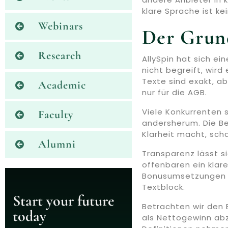
klare Sprache ist ke
Webinars
Der Grund
Research
AllySpin hat sich ei
nicht begreift, wird
Texte sind exakt, ab
Academic
nur für die AGB.
Viele Konkurrenten s
Faculty
andersherum. Die Be
Klarheit macht, scha
Alumni
Transparenz lässt si
offenbaren ein klar
Bonusumsetzungen we
Textblock.
Start your future
Betrachten wir den B
today
als Nettogewinn abz