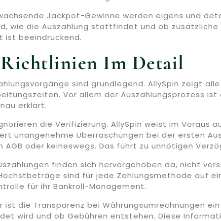
wachsende Jackpot-Gewinne werden eigens und detaill
rd, wie die Auszahlung stattfindet und ob zusätzliche 
t ist beeindruckend.
Richtlinien Im Detail
Zahlungsvorgänge sind grundlegend. AllySpin zeigt all
itungszeiten. Vor allem der Auszahlungsprozess ist d
nau erklärt.
gnorieren die Verifizierung. AllySpin weist im Voraus
dert unangenehme Überraschungen bei der ersten Au
den AGB oder keineswegs. Das führt zu unnötigen Verz
 Auszahlungen finden sich hervorgehoben da, nicht ver
chstbeträge sind für jede Zahlungsmethode auf einen 
ntrolle für ihr Bankroll-Management.
er ist die Transparenz bei Währungsumrechnungen ein k
et wird und ob Gebühren entstehen. Diese Information