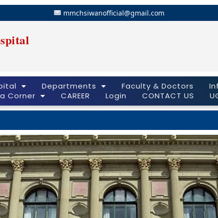
mmchsiwanofficial@gmail.com
spital
ital
Departments
Faculty & Doctors
In
a Corner
CAREER
Login
CONTACT US
U