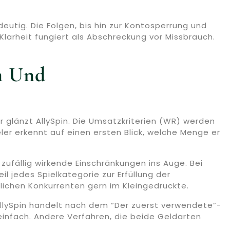
eutig. Die Folgen, bis hin zur Kontosperrung und
larheit fungiert als Abschreckung vor Missbrauch.
n Und
er glänzt AllySpin. Die Umsatzkriterien (WR) werden
eler erkennt auf einen ersten Blick, welche Menge er
zufällig wirkende Einschränkungen ins Auge. Bei
il jedes Spielkategorie zur Erfüllung der
lichen Konkurrenten gern im Kleingedruckte.
llySpin handelt nach dem “Der zuerst verwendete”-
t einfach. Andere Verfahren, die beide Geldarten