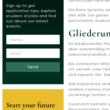
Definitionen nehmen
Sign up to get
Die klare Sprache s
application tips, explore
den AGB. Sie geben 
student stories and find
persönlicher Auskunf
out about our latest
events.
Gliederun
Ein bedeutender Plu
aber zweckmäßig mite
selbstverständlich, 
Bei zahlreichen Mit
Send
oft verteilt oder ti
und separat dar. Di
Alle Dokumente sind
andere Casinos stell
unterwegs suchen, 
Start your future
Zusätzlich besteht e
Bequemlichkeit. Der 