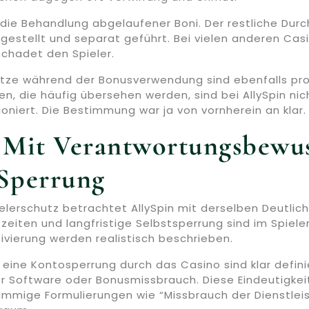
 die Behandlung abgelaufener Boni. Der restliche Dur
rgestellt und separat geführt. Bei vielen anderen Ca
chadet den Spieler.
tze während der Bonusverwendung sind ebenfalls pro
, die häufig übersehen werden, sind bei AllySpin nich
oniert. Die Bestimmung war ja von vornherein an klar.
 Mit Verantwortungsbewu
Sperrung
lerschutz betrachtet AllySpin mit derselben Deutlich
szeiten und langfristige Selbstsperrung sind im Spiel
tivierung werden realistisch beschrieben.
 eine Kontosperrung durch das Casino sind klar defin
r Software oder Bonusmissbrauch. Diese Eindeutigkei
mmige Formulierungen wie “Missbrauch der Dienstleistu