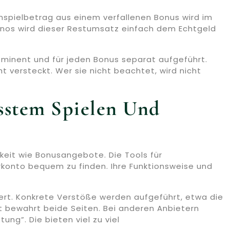
chspielbetrag aus einem verfallenen Bonus wird im
sinos wird dieser Restumsatz einfach dem Echtgeld
minent und für jeden Bonus separat aufgeführt.
t versteckt. Wer sie nicht beachtet, wird nicht
sstem Spielen Und
keit wie Bonusangebote. Die Tools für
erkonto bequem zu finden. Ihre Funktionsweise und
iert. Konkrete Verstöße werden aufgeführt, etwa die
t bewahrt beide Seiten. Bei anderen Anbietern
ng”. Die bieten viel zu viel