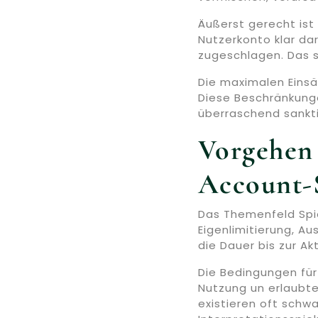
Äußerst gerecht ist
Nutzerkonto klar da
zugeschlagen. Das s
Die maximalen Einsä
Diese Beschränkungen
überraschend sankti
Vorgehen
Account-
Das Themenfeld Spie
Eigenlimitierung, Au
die Dauer bis zur Ak
Die Bedingungen für
Nutzung un erlaubte
existieren oft schwa