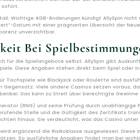
sofort.
ail: Wichtige AGB-Änderungen kündigt AllySpin nicht n
siert”-Datum mit einer prägnanten Übersicht der Neuer
parenz unverzichtbar.
gkeit Bei Spielbestimmun
auch für die Spielangebote selbst. AllySpin gibt Ausku
piele. Diese Angaben stehen direkt beim Spiel oder in
r Tischspiele wie Blackjack oder Roulette sind ausfü
m Gegensatz: Viele andere Casinos setzen voraus, da
benbei. Das kann zu Streit über berechtigte Gewinn
nerator (RNG) und seine Prüfung durch unabhängige Pr
 prüfende Stelle und die Gültigkeit des Zertifikats tr
ichten hinaus. Sie verdeutlicht, was das Casino unter 
ird ergänzend die Risikoklasse ausgewiesen. Diese Inf
hätzen. So ausführliche Angaben findet man bei wichti