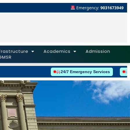
Emergency:
9031673949
frastructure
Academics
Admission
GMSR
24/7 Emergency Services
Ambulance